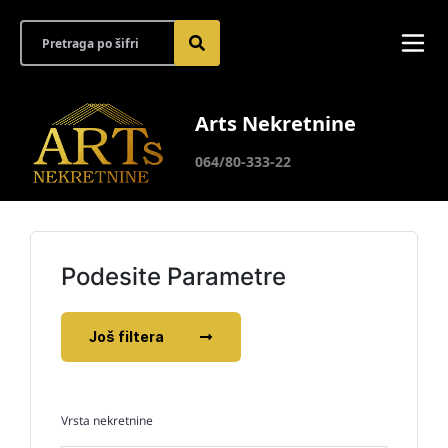
Arts Nekretnine
064/80-333-22
Podesite Parametre
Još filtera
Vrsta nekretnine