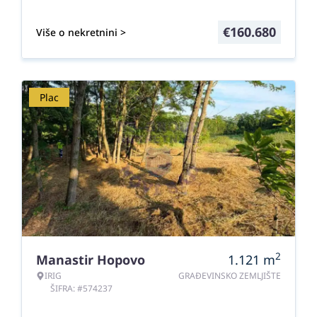
€
160.680
Više o nekretnini >
Plac
2
Manastir Hopovo
1.121
m
IRIG
GRAĐEVINSKO ZEMLJIŠTE
ŠIFRA: #574237