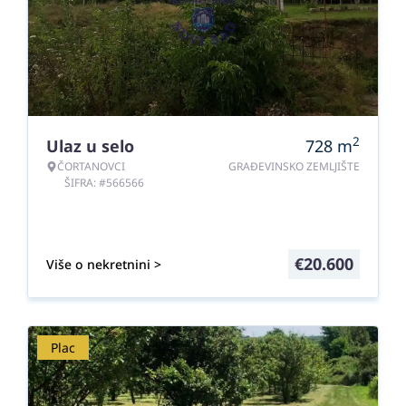
2
Ulaz u selo
728
m
ČORTANOVCI
GRAĐEVINSKO ZEMLJIŠTE
ŠIFRA: #566566
€
20.600
Više o nekretnini >
Plac