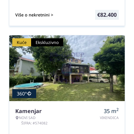
€
82.400
Više o nekretnini >
Kuće
Ekskluzivno
360°
2
Kamenjar
35
m
NOVI SAD
VIKENDICA
ŠIFRA: #574082