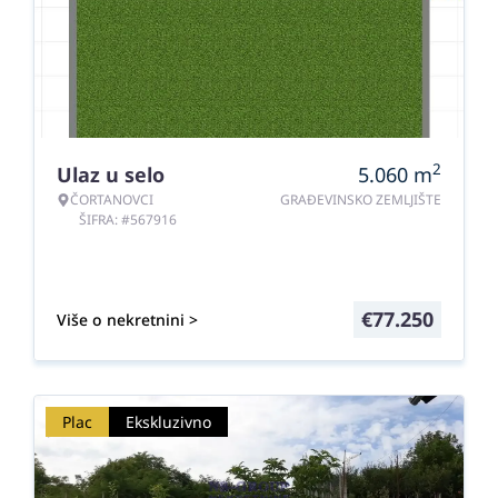
2
Ulaz u selo
5.060
m
ČORTANOVCI
GRAĐEVINSKO ZEMLJIŠTE
ŠIFRA: #567916
€
77.250
Više o nekretnini >
Plac
Ekskluzivno