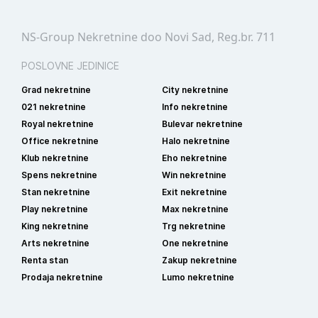
NS-Group Nekretnine doo Novi Sad, Reg.br. 711
POSLOVNE JEDINICE
Grad nekretnine
City nekretnine
021 nekretnine
Info nekretnine
Royal nekretnine
Bulevar nekretnine
Office nekretnine
Halo nekretnine
Klub nekretnine
Eho nekretnine
Spens nekretnine
Win nekretnine
Stan nekretnine
Exit nekretnine
Play nekretnine
Max nekretnine
King nekretnine
Trg nekretnine
Arts nekretnine
One nekretnine
Renta stan
Zakup nekretnine
Prodaja nekretnine
Lumo nekretnine