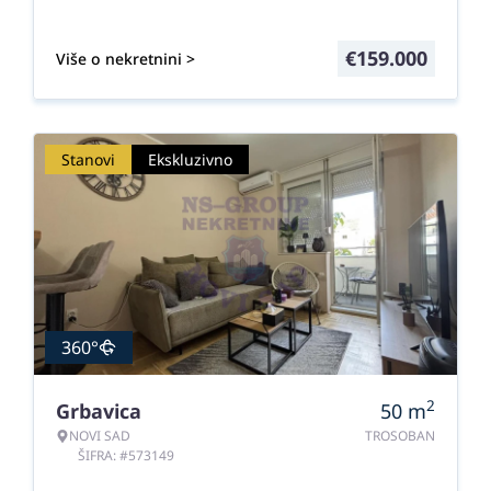
€
159.000
Više o nekretnini >
Stanovi
Ekskluzivno
360°
2
Grbavica
50
m
NOVI SAD
TROSOBAN
ŠIFRA: #573149