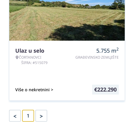
2
Ulaz u selo
5.755
m
ČORTANOVCI
GRAĐEVINSKO ZEMLJIŠTE
ŠIFRA: #515079
€
222.290
Više o nekretnini >
<
>
1