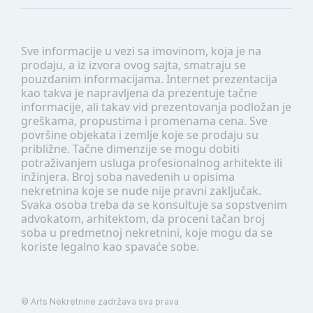
Sve informacije u vezi sa imovinom, koja je na
prodaju, a iz izvora ovog sajta, smatraju se
pouzdanim informacijama. Internet prezentacija
kao takva je napravljena da prezentuje tačne
informacije, ali takav vid prezentovanja podložan je
greškama, propustima i promenama cena. Sve
površine objekata i zemlje koje se prodaju su
približne. Tačne dimenzije se mogu dobiti
potraživanjem usluga profesionalnog arhitekte ili
inžinjera. Broj soba navedenih u opisima
nekretnina koje se nude nije pravni zaključak.
Svaka osoba treba da se konsultuje sa sopstvenim
advokatom, arhitektom, da proceni tačan broj
soba u predmetnoj nekretnini, koje mogu da se
koriste legalno kao spavaće sobe.
©
Arts Nekretnine
zadržava sva prava