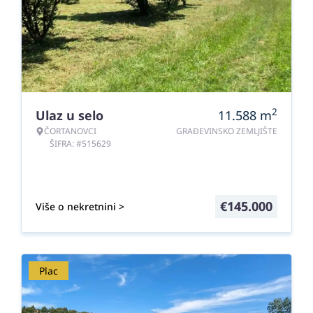
2
Ulaz u selo
11.588
m
ČORTANOVCI
GRAĐEVINSKO ZEMLJIŠTE
ŠIFRA: #515629
€
145.000
Više o nekretnini >
Plac