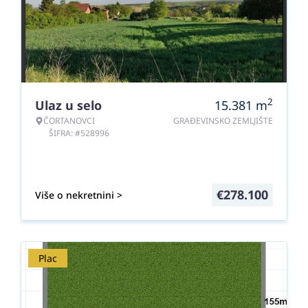
2
Ulaz u selo
15.381
m
ČORTANOVCI
GRAĐEVINSKO ZEMLJIŠTE
ŠIFRA: #528996
€
278.100
Više o nekretnini >
Plac