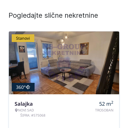
Pogledajte slične nekretnine
Stanovi
360°
2
Salajka
52
m
NOVI SAD
TROSOBAN
ŠIFRA: #575068