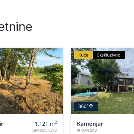
etnine
Kuće
Ekskluzivno
360°
2
ir
1.121
m
Kamenjar
GRAĐEVINSKO
NOVI SAD