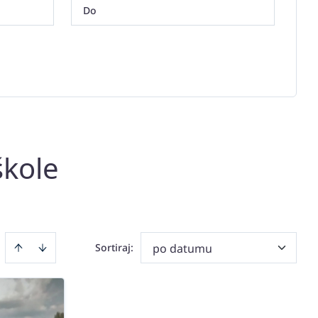
škole
Sortiraj
:
po datumu