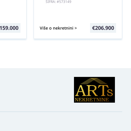
ŠIFRA: #573149
159.000
€
206.900
Više o nekretnini >