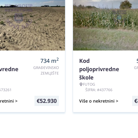
2
734
m
Kod
GRAĐEVINSKO
G
ivredne
poljoprivredne
ZEMLJIŠTE
škole
FUTOG
#573261
ŠIFRA: #437766
€
52.930
€
retnini >
Više o nekretnini >