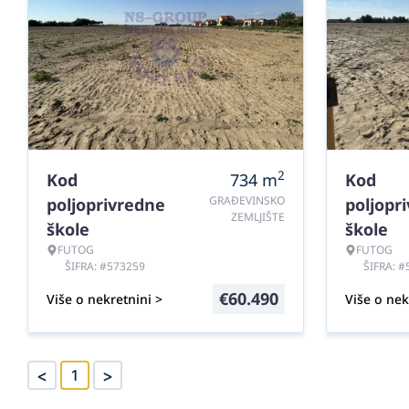
2
Kod
734
m
Kod
GRAĐEVINSKO
poljoprivredne
poljopr
ZEMLJIŠTE
škole
škole
FUTOG
FUTOG
ŠIFRA: #573259
ŠIFRA: 
€
60.490
Više o nekretnini >
Više o nek
<
>
1