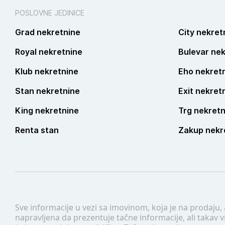
POSLOVNE JEDINICE
Grad nekretnine
City nekret
Royal nekretnine
Bulevar nek
Klub nekretnine
Eho nekret
Stan nekretnine
Exit nekret
King nekretnine
Trg nekretn
Renta stan
Zakup nekr
Sve informacije u vezi sa imovinom, koja je na prodaju,
napravljena da prezentuje tačne informacije, ali taka