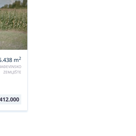
2
5.438
m
RAĐEVINSKO
ZEMLJIŠTE
412.000