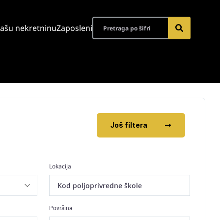
vašu nekretninu
Zaposleni
Još filtera
Lokacija
Kod poljoprivredne škole
Površina