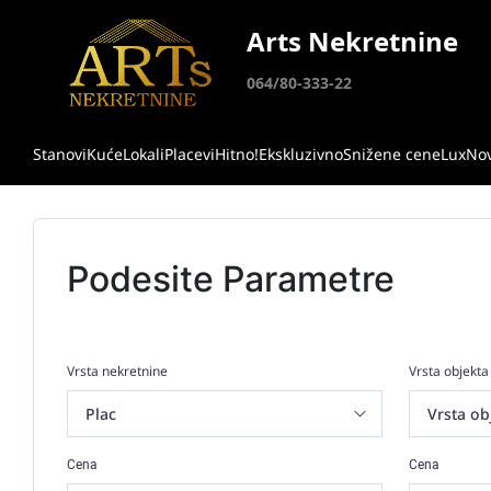
Arts Nekretnine
064/80-333-22
Stanovi
Kuće
Lokali
Placevi
Hitno!
Ekskluzivno
Snižene cene
Lux
No
Podesite Parametre
Vrsta nekretnine
Vrsta objekta
Cena
Cena