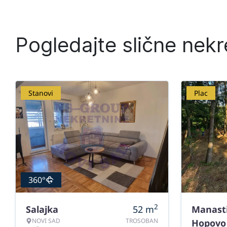
Pogledajte slične nekr
Stanovi
Plac
360°
2
Salajka
52
m
Manast
NOVI SAD
TROSOBAN
Hopovo