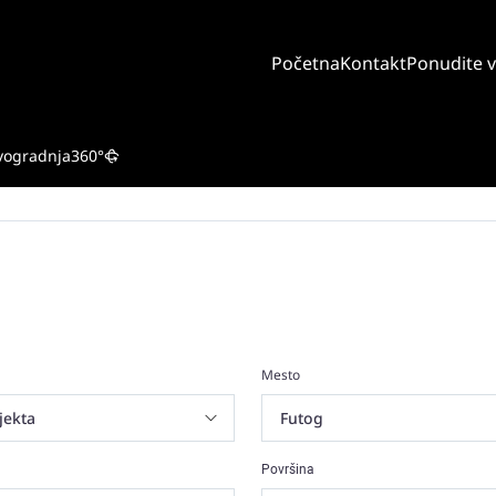
Početna
Kontakt
Ponudite 
vogradnja
360°
Mesto
Površina