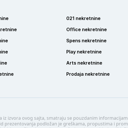
nine
021 nekretnine
retnine
Office nekretnine
nine
Spens nekretnine
nine
Play nekretnine
ine
Arts nekretnine
etnine
Prodaja nekretnine
 a iz izvora ovog sajta, smatraju se pouzdanim informacijama
v vid prezentovanja podložan je greškama, propustima i pro