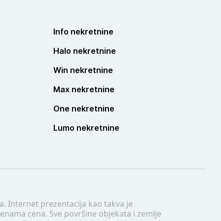
Info nekretnine
Halo nekretnine
Win nekretnine
Max nekretnine
One nekretnine
Lumo nekretnine
. Internet prezentacija kao takva je
menama cena. Sve površine objekata i zemlje