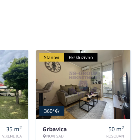
Stanovi
Ekskluzivno
360°
2
2
35
m
Grbavica
50
m
VIKENDICA
NOVI SAD
TROSOBAN