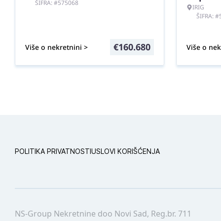
ŠIFRA: #575068
IRIG
ŠIFRA: 
€
160.680
Više o nekretnini >
Više o nek
POLITIKA PRIVATNOSTI
USLOVI KORIŠĆENJA
NS-Group Nekretnine doo Novi Sad, Reg.br. 711