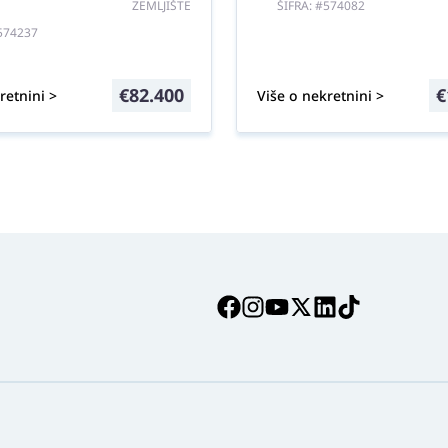
ZEMLJIŠTE
ŠIFRA: #574082
#574237
€
82.400
€
retnini >
Više o nekretnini >