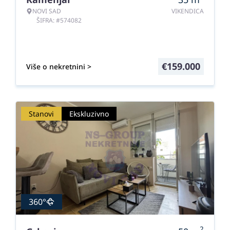
NOVI SAD
VIKENDICA
ŠIFRA: #574082
€
159.000
Više o nekretnini >
Stanovi
Ekskluzivno
360°
2