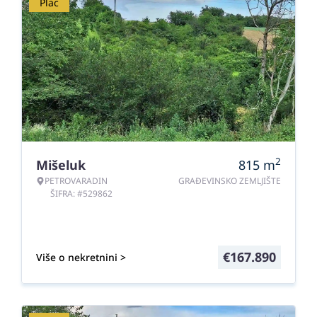
Plac
2
Mišeluk
815
m
PETROVARADIN
GRAĐEVINSKO ZEMLJIŠTE
ŠIFRA: #529862
€
167.890
Više o nekretnini >