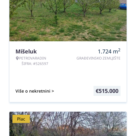
2
Mišeluk
1.724
m
PETROVARADIN
GRAĐEVINSKO ZEMLJIŠTE
ŠIFRA: #526597
€
515.000
Više o nekretnini >
Plac