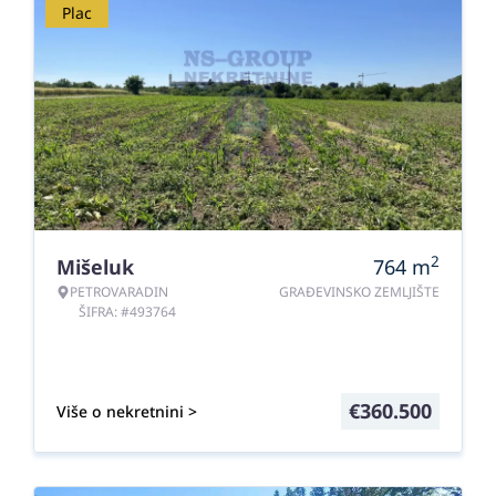
Plac
2
Mišeluk
764
m
PETROVARADIN
GRAĐEVINSKO ZEMLJIŠTE
ŠIFRA: #493764
€
360.500
Više o nekretnini >