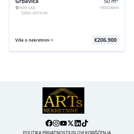
Grbavica
50
m
NOVI SAD
TROSOBAN
ŠIFRA: #573149
€
206.900
Više o nekretnini >
POLITIKA PRIVATNOSTI
USLOVI KORIŠĆENJA