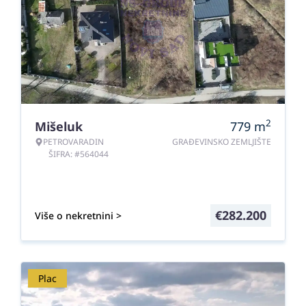
2
Mišeluk
779
m
PETROVARADIN
GRAĐEVINSKO ZEMLJIŠTE
ŠIFRA: #564044
€
282.200
Više o nekretnini >
Plac