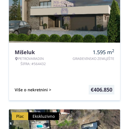
2
Mišeluk
1.595
m
PETROVARADIN
GRAĐEVINSKO ZEMLJIŠTE
ŠIFRA: #564432
€
406.850
Više o nekretnini >
Plac
Ekskluzivno