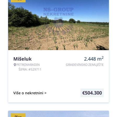
2
Mišeluk
2.448
m
PETROVARADIN
GRAĐEVINSKO ZEMLJIŠTE
ŠIFRA: #529711
€
504.300
Više o nekretnini >
Plac