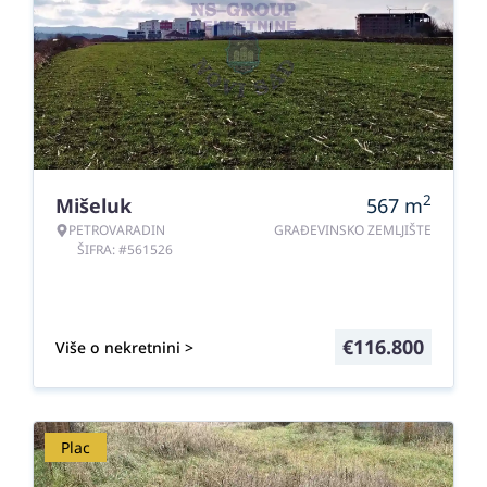
2
Mišeluk
567
m
PETROVARADIN
GRAĐEVINSKO ZEMLJIŠTE
ŠIFRA: #561526
€
116.800
Više o nekretnini >
Plac