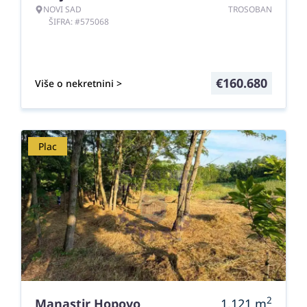
NOVI SAD
TROSOBAN
ŠIFRA: #575068
€
160.680
Više o nekretnini >
Plac
2
Manastir Hopovo
1.121
m