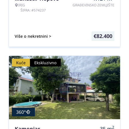
IRIG
GRAĐEVINSKO ZEMLJIŠTE
ŠIFRA: #574237
€
82.400
Više o nekretnini >
Kuće
Ekskluzivno
360°
2
Kamenjar
35
m