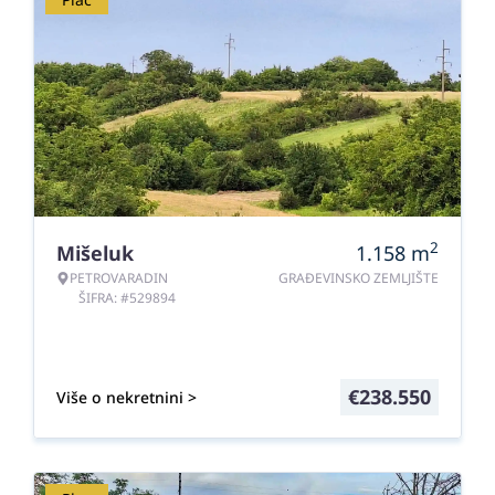
2
Mišeluk
1.158
m
PETROVARADIN
GRAĐEVINSKO ZEMLJIŠTE
ŠIFRA: #529894
€
238.550
Više o nekretnini >