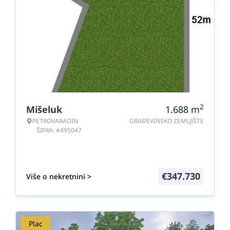
2
Mišeluk
1.688
m
PETROVARADIN
GRAĐEVINSKO ZEMLJIŠTE
ŠIFRA: #495047
€
347.730
Više o nekretnini >
Plac