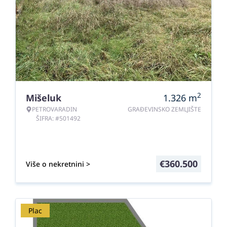
2
Mišeluk
1.326
m
PETROVARADIN
GRAĐEVINSKO ZEMLJIŠTE
ŠIFRA: #501492
€
360.500
Više o nekretnini >
Plac