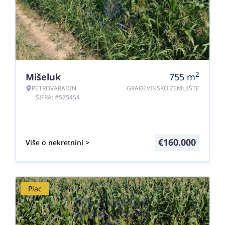
2
Mišeluk
755
m
PETROVARADIN
GRAĐEVINSKO ZEMLJIŠTE
ŠIFRA: #575454
€
160.000
Više o nekretnini >
Plac