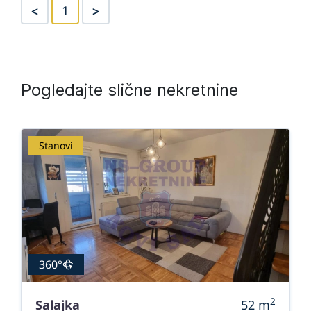
<
>
1
Pogledajte slične nekretnine
Stanovi
360°
2
Salajka
52
m