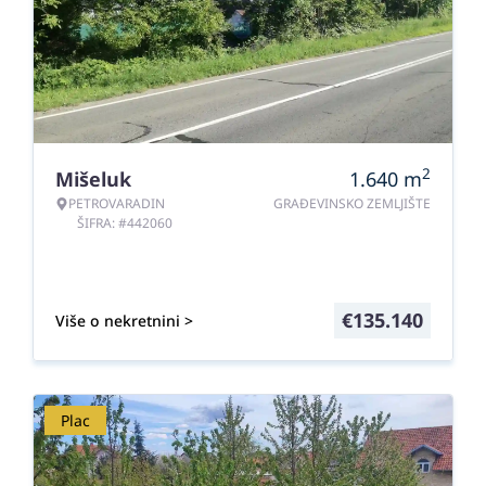
2
Mišeluk
1.640
m
PETROVARADIN
GRAĐEVINSKO ZEMLJIŠTE
ŠIFRA: #442060
€
135.140
Više o nekretnini >
Plac