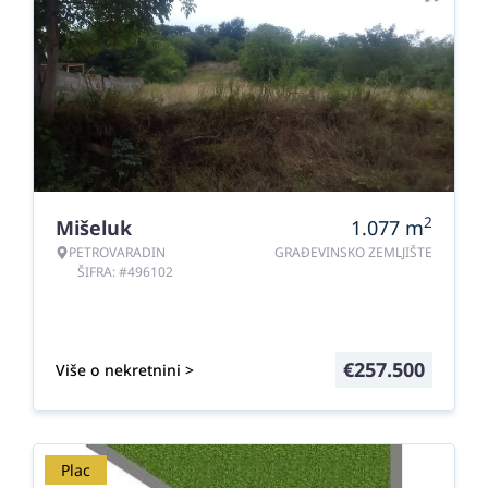
2
Mišeluk
1.077
m
PETROVARADIN
GRAĐEVINSKO ZEMLJIŠTE
ŠIFRA: #496102
€
257.500
Više o nekretnini >
Plac