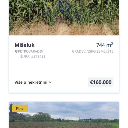
2
Mišeluk
744
m
PETROVARADIN
GRAĐEVINSKO ZEMLJIŠTE
ŠIFRA: #575455
€
160.000
Više o nekretnini >
Plac