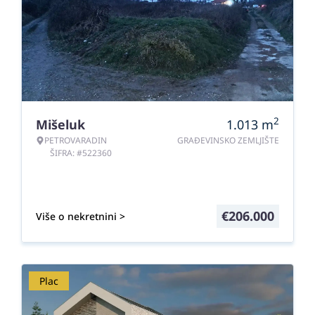
2
Mišeluk
1.013
m
PETROVARADIN
GRAĐEVINSKO ZEMLJIŠTE
ŠIFRA: #522360
€
206.000
Više o nekretnini >
Plac