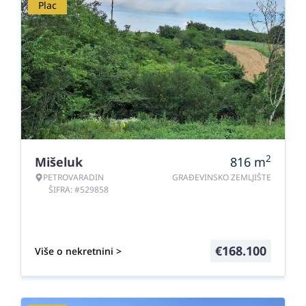
Plac
2
Mišeluk
816
m
PETROVARADIN
GRAĐEVINSKO ZEMLJIŠTE
ŠIFRA: #529858
€
168.100
Više o nekretnini >