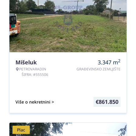
2
Mišeluk
3.347
m
PETROVARADIN
GRAĐEVINSKO ZEMLJIŠTE
ŠIFRA: #555506
€
861.850
Više o nekretnini >
Plac