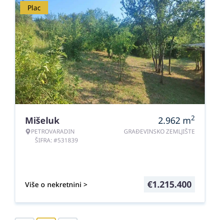
Plac
2
Mišeluk
2.962
m
PETROVARADIN
GRAĐEVINSKO ZEMLJIŠTE
ŠIFRA: #531839
€
1.215.400
Više o nekretnini >