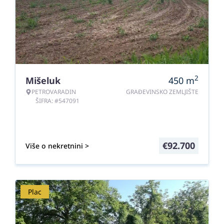
2
Mišeluk
450
m
PETROVARADIN
GRAĐEVINSKO ZEMLJIŠTE
ŠIFRA: #547091
€
92.700
Više o nekretnini >
Plac