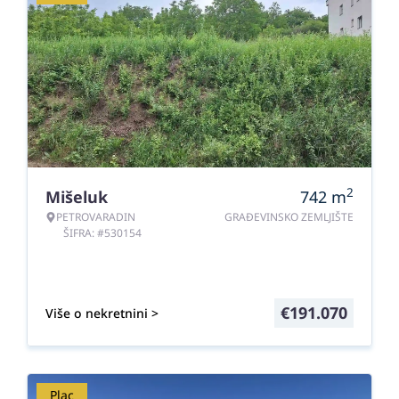
2
Mišeluk
742
m
PETROVARADIN
GRAĐEVINSKO ZEMLJIŠTE
ŠIFRA: #530154
€
191.070
Više o nekretnini >
Plac