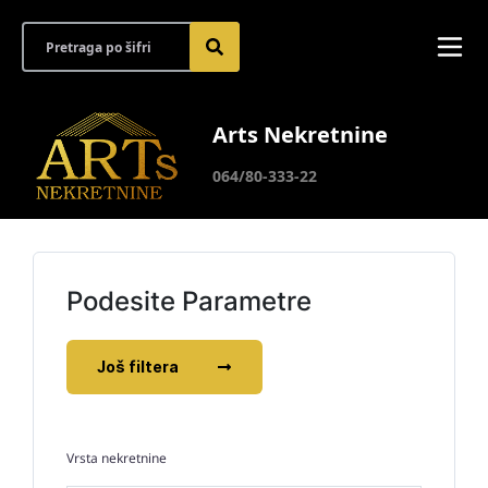
Arts Nekretnine
064/80-333-22
Podesite Parametre
Još filtera
Vrsta nekretnine