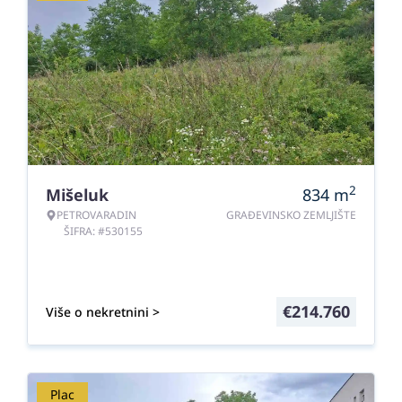
2
Mišeluk
834
m
PETROVARADIN
GRAĐEVINSKO ZEMLJIŠTE
ŠIFRA: #530155
€
214.760
Više o nekretnini >
Plac