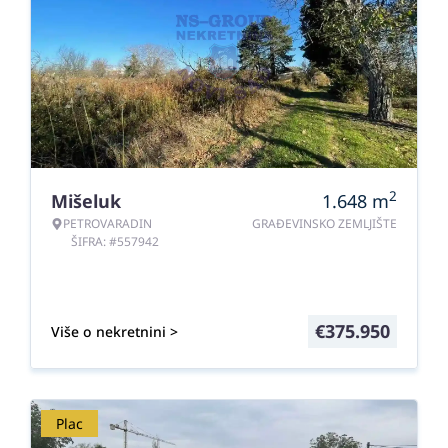
2
Mišeluk
1.648
m
PETROVARADIN
GRAĐEVINSKO ZEMLJIŠTE
ŠIFRA: #557942
€
375.950
Više o nekretnini >
Plac