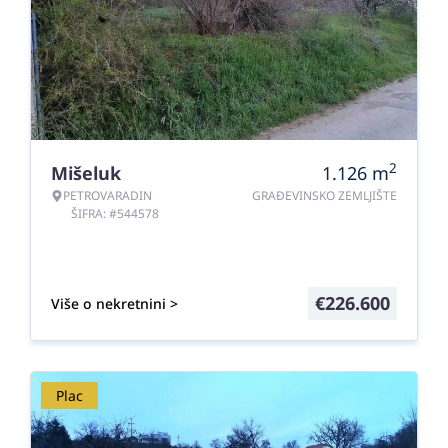
2
Mišeluk
1.126
m
PETROVARADIN
GRAĐEVINSKO ZEMLJIŠTE
ŠIFRA: #544578
€
226.600
Više o nekretnini >
Plac