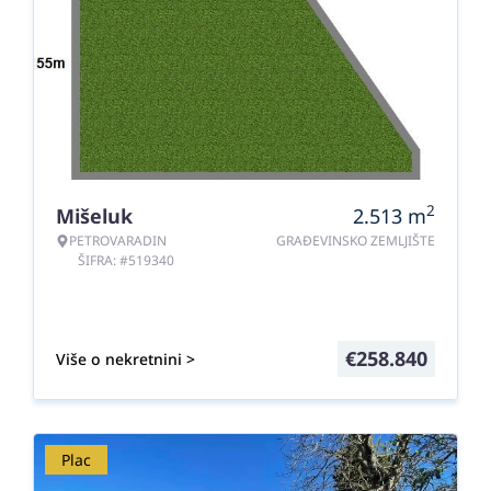
2
Mišeluk
2.513
m
PETROVARADIN
GRAĐEVINSKO ZEMLJIŠTE
ŠIFRA: #519340
€
258.840
Više o nekretnini >
Plac