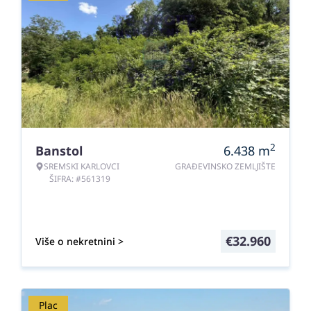
2
Banstol
6.438
m
SREMSKI KARLOVCI
GRAĐEVINSKO ZEMLJIŠTE
ŠIFRA: #561319
€
32.960
Više o nekretnini >
Plac