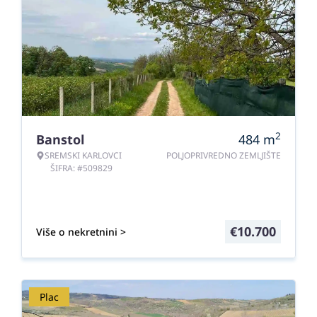
2
Banstol
484
m
SREMSKI KARLOVCI
POLJOPRIVREDNO ZEMLJIŠTE
ŠIFRA: #509829
€
10.700
Više o nekretnini >
Plac