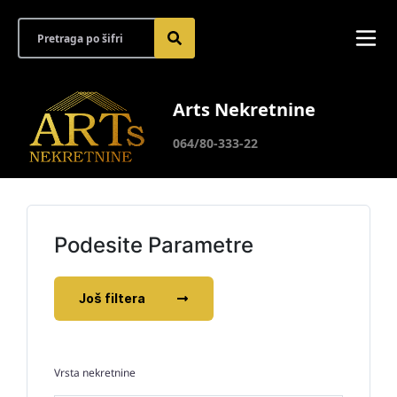
Arts Nekretnine
064/80-333-22
Podesite Parametre
Još filtera
Vrsta nekretnine