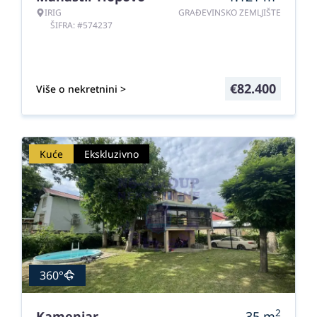
IRIG
GRAĐEVINSKO ZEMLJIŠTE
ŠIFRA: #574237
€
82.400
Više o nekretnini >
Kuće
Ekskluzivno
360°
2
Kamenjar
35
m