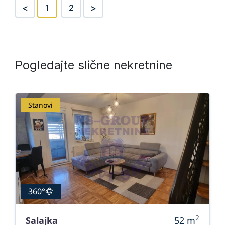
<
>
1
2
Pogledajte slične nekretnine
Stanovi
360°
2
Salajka
52
m