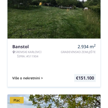
2
Banstol
2.934
m
SREMSKI KARLOVCI
GRAĐEVINSKO ZEMLJIŠTE
ŠIFRA: #511904
€
151.100
Više o nekretnini >
Plac