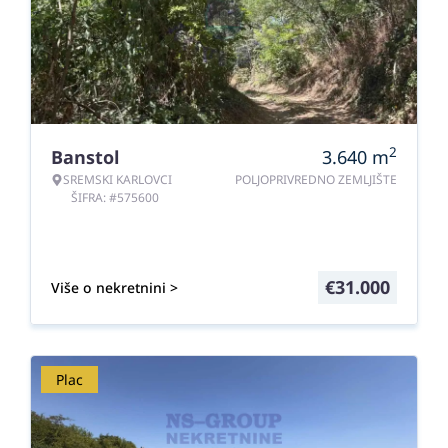
2
Banstol
3.640
m
SREMSKI KARLOVCI
POLJOPRIVREDNO ZEMLJIŠTE
ŠIFRA: #575600
€
31.000
Više o nekretnini >
Plac