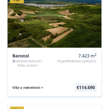
2
Banstol
7.423
m
SREMSKI KARLOVCI
POLJOPRIVREDNO ZEMLJIŠTE
ŠIFRA: #530411
€
114.690
Više o nekretnini >