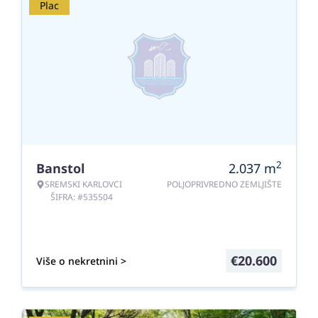
Plac
2
Banstol
2.037
m
SREMSKI KARLOVCI
POLJOPRIVREDNO ZEMLJIŠTE
ŠIFRA: #535504
€
20.600
Više o nekretnini >