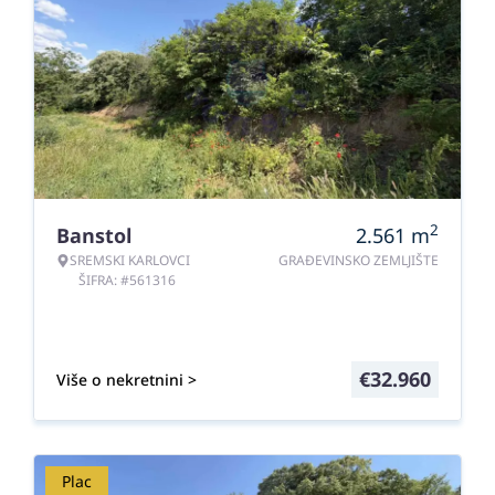
2
Banstol
2.561
m
SREMSKI KARLOVCI
GRAĐEVINSKO ZEMLJIŠTE
ŠIFRA: #561316
€
32.960
Više o nekretnini >
Plac