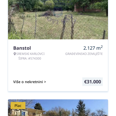
2
Banstol
2.127
m
SREMSKI KARLOVCI
GRAĐEVINSKO ZEMLJIŠTE
ŠIFRA: #574300
€
31.000
Više o nekretnini >
Plac