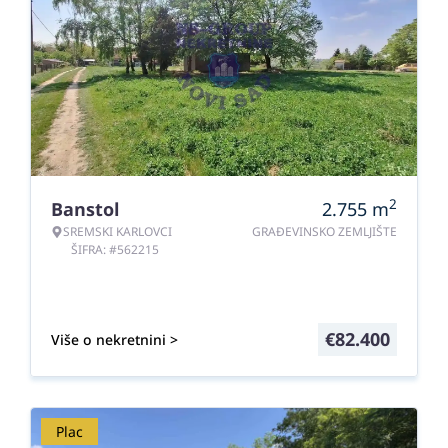
2
Banstol
2.755
m
SREMSKI KARLOVCI
GRAĐEVINSKO ZEMLJIŠTE
ŠIFRA: #562215
€
82.400
Više o nekretnini >
Plac