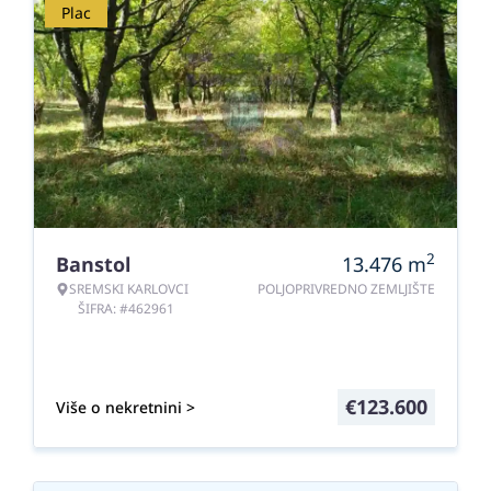
Plac
2
Banstol
13.476
m
SREMSKI KARLOVCI
POLJOPRIVREDNO ZEMLJIŠTE
ŠIFRA: #462961
€
123.600
Više o nekretnini >