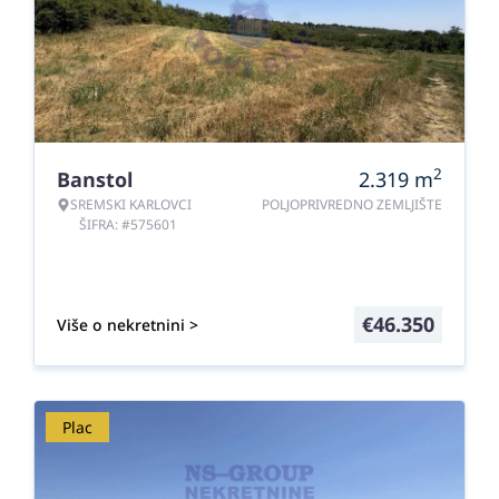
2
Banstol
2.319
m
SREMSKI KARLOVCI
POLJOPRIVREDNO ZEMLJIŠTE
ŠIFRA: #575601
€
46.350
Više o nekretnini >
Plac