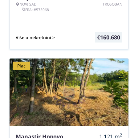
NOVI SAD
TROSOBAN
ŠIFRA: #575068
€
160.680
Više o nekretnini >
Plac
2
Manastir Hopovo
1.121
m