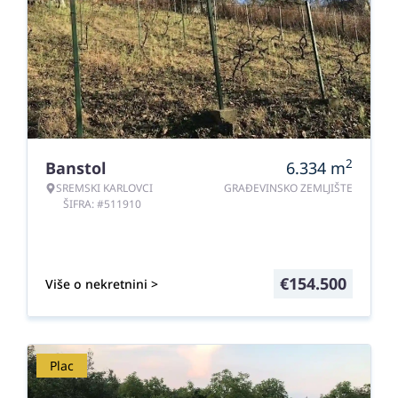
2
Banstol
6.334
m
SREMSKI KARLOVCI
GRAĐEVINSKO ZEMLJIŠTE
ŠIFRA: #511910
€
154.500
Više o nekretnini >
Plac