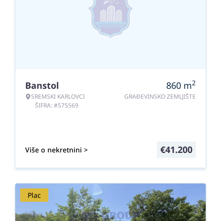
2
Banstol
860
m
SREMSKI KARLOVCI
GRAĐEVINSKO ZEMLJIŠTE
ŠIFRA: #575569
€
41.200
Više o nekretnini >
Plac