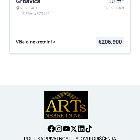
Grbavica
50
m
NOVI SAD
TROSOBAN
ŠIFRA: #573149
€
206.900
Više o nekretnini >
POLITIKA PRIVATNOSTI
USLOVI KORIŠĆENJA