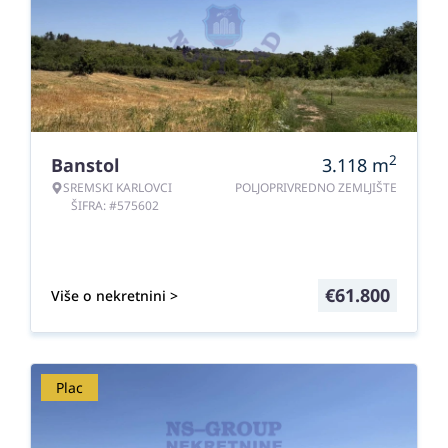
2
Banstol
3.118
m
SREMSKI KARLOVCI
POLJOPRIVREDNO ZEMLJIŠTE
ŠIFRA: #575602
€
61.800
Više o nekretnini >
Plac