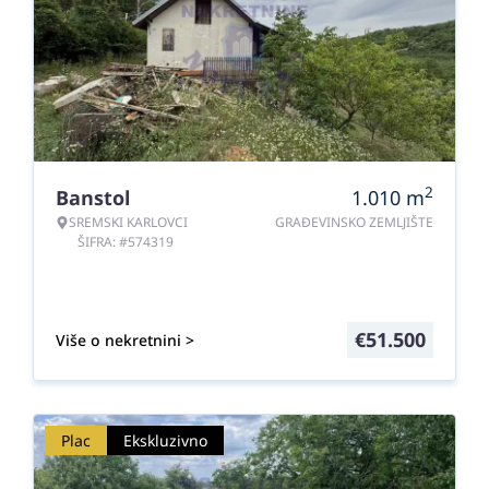
2
Banstol
1.010
m
SREMSKI KARLOVCI
GRAĐEVINSKO ZEMLJIŠTE
ŠIFRA: #574319
€
51.500
Više o nekretnini >
Plac
Ekskluzivno