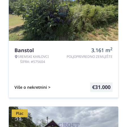
2
Banstol
3.161
m
SREMSKI KARLOVCI
POLJOPRIVREDNO ZEMLJIŠTE
ŠIFRA: #575604
€
31.000
Više o nekretnini >
Plac