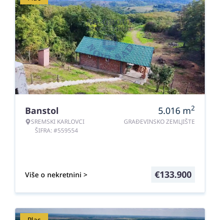
2
Banstol
5.016
m
SREMSKI KARLOVCI
GRAĐEVINSKO ZEMLJIŠTE
ŠIFRA: #559554
€
133.900
Više o nekretnini >
Plac