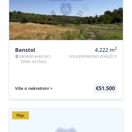
2
Banstol
4.222
m
SREMSKI KARLOVCI
POLJOPRIVREDNO ZEMLJIŠTE
ŠIFRA: #575603
€
51.500
Više o nekretnini >
Plac