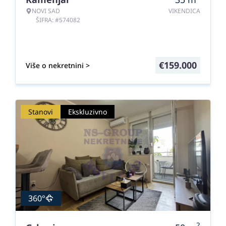
NOVI SAD
VIKENDICA
ŠIFRA: #574082
€
159.000
Više o nekretnini >
Stanovi
Ekskluzivno
360°
2