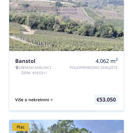
2
Banstol
4.062
m
SREMSKI KARLOVCI
POLJOPRIVREDNO ZEMLJIŠTE
ŠIFRA: #565311
€
53.050
Više o nekretnini >
Plac