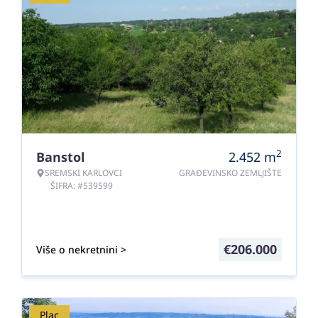
2
Banstol
2.452
m
SREMSKI KARLOVCI
GRAĐEVINSKO ZEMLJIŠTE
ŠIFRA: #539599
€
206.000
Više o nekretnini >
Plac