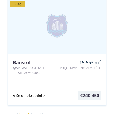
Plac
2
Banstol
15.563
m
SREMSKI KARLOVCI
POLJOPRIVREDNO ZEMLJIŠTE
ŠIFRA: #555849
€
240.450
Više o nekretnini >