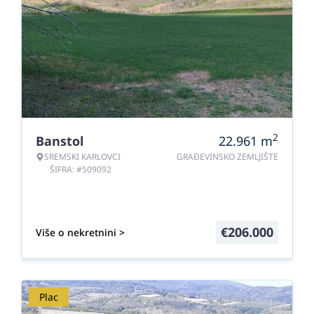
2
Banstol
22.961
m
SREMSKI KARLOVCI
GRAĐEVINSKO ZEMLJIŠTE
ŠIFRA: #509092
€
206.000
Više o nekretnini >
Plac