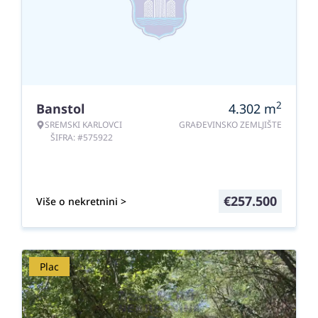
2
Banstol
4.302
m
SREMSKI KARLOVCI
GRAĐEVINSKO ZEMLJIŠTE
ŠIFRA: #575922
€
257.500
Više o nekretnini >
Plac