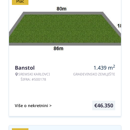
Plac
2
Banstol
1.439
m
SREMSKI KARLOVCI
GRAĐEVINSKO ZEMLJIŠTE
ŠIFRA: #500178
€
46.350
Više o nekretnini >