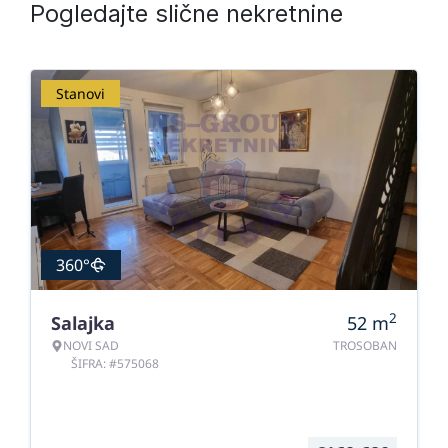
Pogledajte slične nekretnine
Stanovi
360°
2
Salajka
52
m
NOVI SAD
TROSOBAN
ŠIFRA: #575068