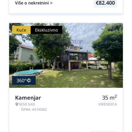
€
82.400
Više o nekretnini >
Kuće
Ekskluzivno
360°
2
Kamenjar
35
m
NOVI SAD
VIKENDICA
ŠIFRA: #574082