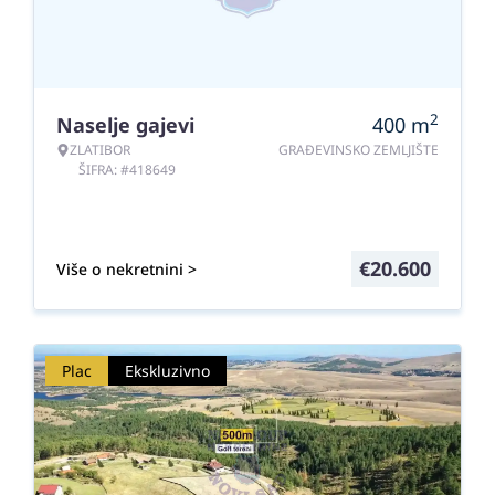
2
Naselje gajevi
400
m
ZLATIBOR
GRAĐEVINSKO ZEMLJIŠTE
ŠIFRA: #418649
€
20.600
Više o nekretnini >
Plac
Ekskluzivno