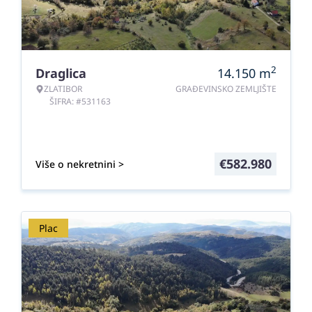
2
Draglica
14.150
m
ZLATIBOR
GRAĐEVINSKO ZEMLJIŠTE
ŠIFRA: #531163
€
582.980
Više o nekretnini >
Plac