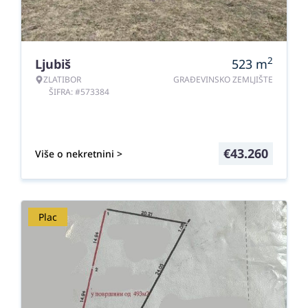
2
Ljubiš
523
m
ZLATIBOR
GRAĐEVINSKO ZEMLJIŠTE
ŠIFRA: #573384
€
43.260
Više o nekretnini >
Plac