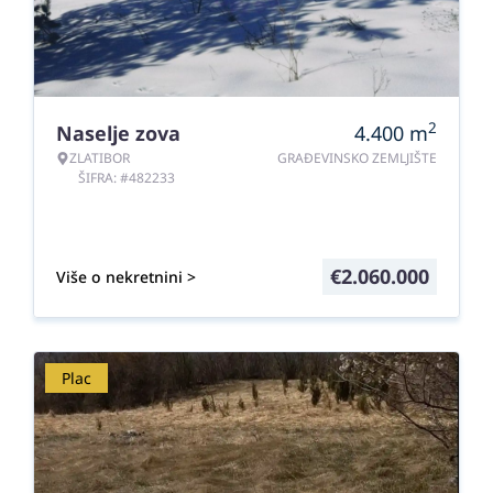
2
Naselje zova
4.400
m
ZLATIBOR
GRAĐEVINSKO ZEMLJIŠTE
ŠIFRA: #482233
€
2.060.000
Više o nekretnini >
Plac