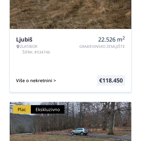
2
Ljubiš
22.526
m
ZLATIBOR
GRAĐEVINSKO ZEMLJIŠTE
ŠIFRA: #534746
€
118.450
Više o nekretnini >
Plac
Ekskluzivno