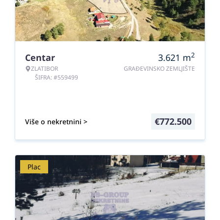
2
Centar
3.621
m
ZLATIBOR
GRAĐEVINSKO ZEMLJIŠTE
ŠIFRA: #559499
€
772.500
Više o nekretnini >
Plac