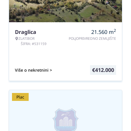
2
Draglica
21.560
m
ZLATIBOR
POLJOPRIVREDNO ZEMLJIŠTE
ŠIFRA: #531159
€
412.000
Više o nekretnini >
Plac