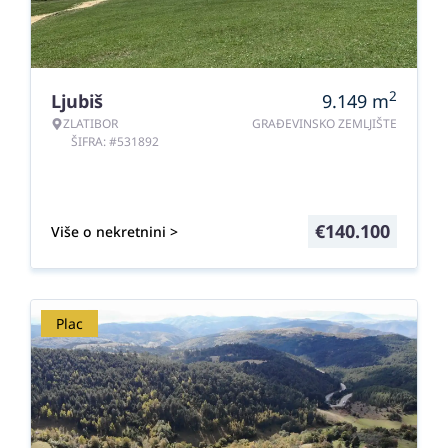
2
Ljubiš
9.149
m
ZLATIBOR
GRAĐEVINSKO ZEMLJIŠTE
ŠIFRA: #531892
€
140.100
Više o nekretnini >
Plac