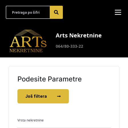
Arts Nekretnine
064/80-333-22
Podesite Parametre
Još filtera
Vrsta nekretnine