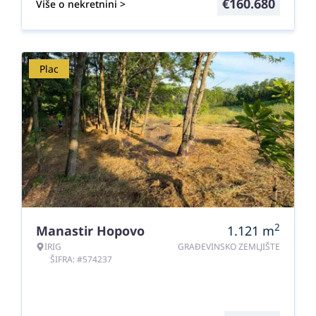
€
160.680
Više o nekretnini >
Plac
2
Manastir Hopovo
1.121
m
IRIG
GRAĐEVINSKO ZEMLJIŠTE
ŠIFRA: #574237