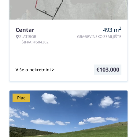
2
Centar
493
m
ZLATIBOR
GRAĐEVINSKO ZEMLJIŠTE
ŠIFRA: #504302
€
103.000
Više o nekretnini >
Plac