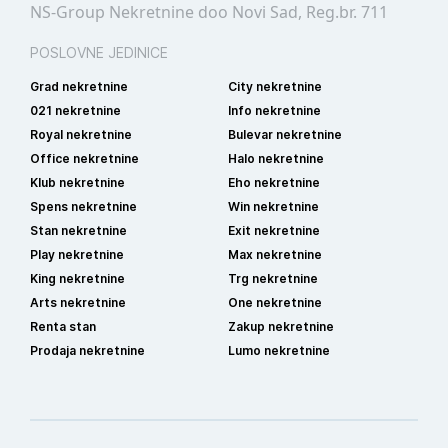
NS-Group Nekretnine doo Novi Sad, Reg.br. 711
POSLOVNE JEDINICE
Grad nekretnine
City nekretnine
021 nekretnine
Info nekretnine
Royal nekretnine
Bulevar nekretnine
Office nekretnine
Halo nekretnine
Klub nekretnine
Eho nekretnine
Spens nekretnine
Win nekretnine
Stan nekretnine
Exit nekretnine
Play nekretnine
Max nekretnine
King nekretnine
Trg nekretnine
Arts nekretnine
One nekretnine
Renta stan
Zakup nekretnine
Prodaja nekretnine
Lumo nekretnine