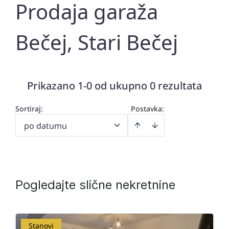
Prodaja garaža
Bečej, Stari Bečej
Prikazano 1-0 od ukupno 0 rezultata
Sortiraj
:
Postavka:
po datumu
Pogledajte slične nekretnine
Stanovi