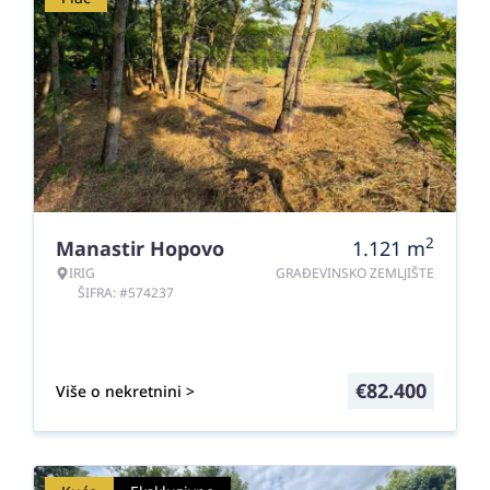
2
Manastir Hopovo
1.121
m
IRIG
GRAĐEVINSKO ZEMLJIŠTE
ŠIFRA: #574237
€
82.400
Više o nekretnini >