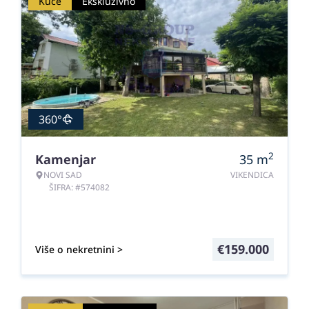
Kuće
Ekskluzivno
360°
2
Kamenjar
35
m
NOVI SAD
VIKENDICA
ŠIFRA: #574082
€
159.000
Više o nekretnini >