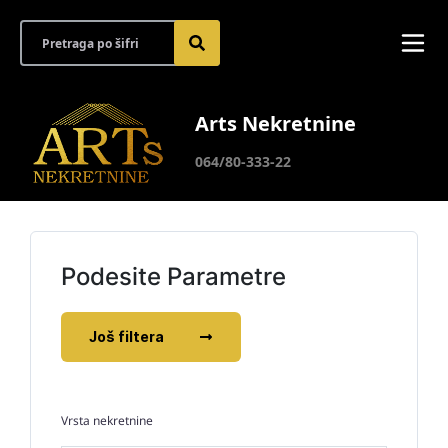
Arts Nekretnine
064/80-333-22
Podesite Parametre
Još filtera
Vrsta nekretnine