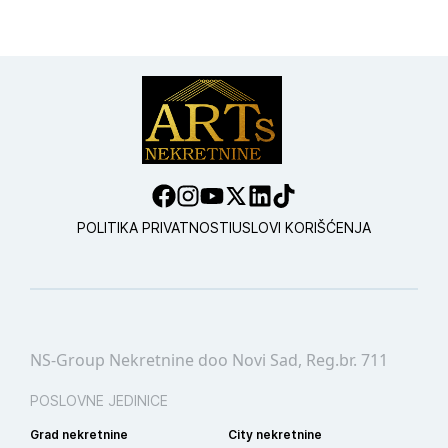
POLITIKA PRIVATNOSTI
USLOVI KORIŠĆENJA
NS-Group Nekretnine doo Novi Sad, Reg.br. 711
POSLOVNE JEDINICE
Grad nekretnine
City nekretnine