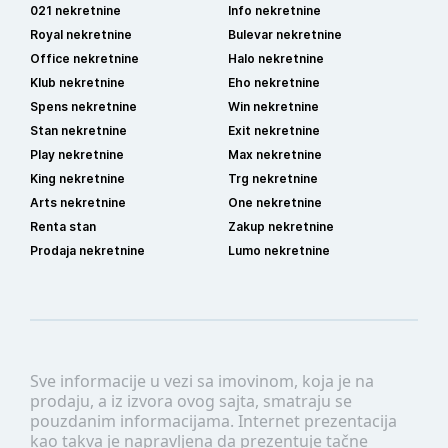
021 nekretnine
Info nekretnine
Royal nekretnine
Bulevar nekretnine
Office nekretnine
Halo nekretnine
Klub nekretnine
Eho nekretnine
Spens nekretnine
Win nekretnine
Stan nekretnine
Exit nekretnine
Play nekretnine
Max nekretnine
King nekretnine
Trg nekretnine
Arts nekretnine
One nekretnine
Renta stan
Zakup nekretnine
Prodaja nekretnine
Lumo nekretnine
Sve informacije u vezi sa imovinom, koja je na
prodaju, a iz izvora ovog sajta, smatraju se
pouzdanim informacijama. Internet prezentacija
kao takva je napravljena da prezentuje tačne