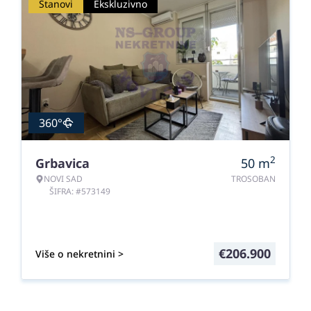
Stanovi
Ekskluzivno
360°
2
Grbavica
50
m
NOVI SAD
TROSOBAN
ŠIFRA: #573149
€
206.900
Više o nekretnini >