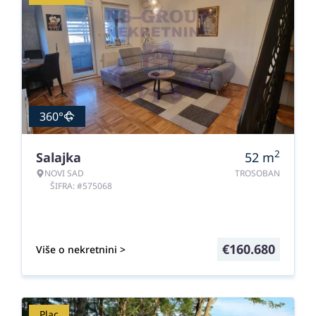
360°
2
Salajka
52
m
NOVI SAD
TROSOBAN
ŠIFRA: #575068
€
160.680
Više o nekretnini >
Plac