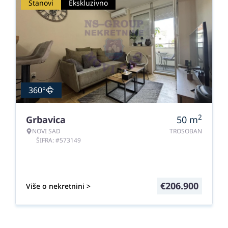
Stanovi
Ekskluzivno
360°
2
Grbavica
50
m
NOVI SAD
TROSOBAN
ŠIFRA: #573149
€
206.900
Više o nekretnini >