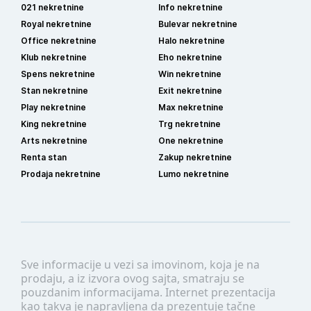
021 nekretnine
Info nekretnine
Royal nekretnine
Bulevar nekretnine
Office nekretnine
Halo nekretnine
Klub nekretnine
Eho nekretnine
Spens nekretnine
Win nekretnine
Stan nekretnine
Exit nekretnine
Play nekretnine
Max nekretnine
King nekretnine
Trg nekretnine
Arts nekretnine
One nekretnine
Renta stan
Zakup nekretnine
Prodaja nekretnine
Lumo nekretnine
Sve informacije u vezi sa imovinom, koja je na
prodaju, a iz izvora ovog sajta, smatraju se
pouzdanim informacijama. Internet prezentacija
kao takva je napravljena da prezentuje tačne