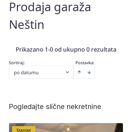
Prodaja garaža
Neštin
Prikazano 1-0 od ukupno 0 rezultata
Sortiraj
:
Postavka:
po datumu
Pogledajte slične nekretnine
Stanovi