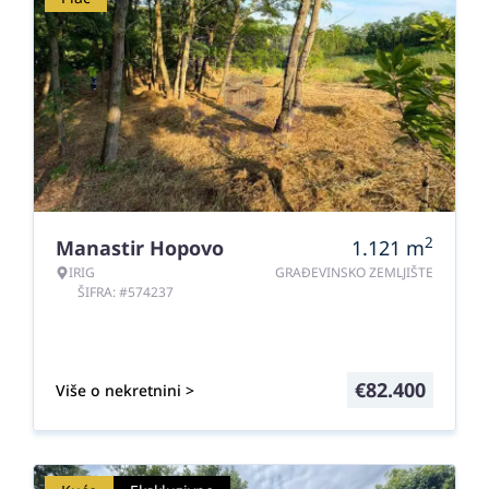
2
Manastir Hopovo
1.121
m
IRIG
GRAĐEVINSKO ZEMLJIŠTE
ŠIFRA: #574237
€
82.400
Više o nekretnini >