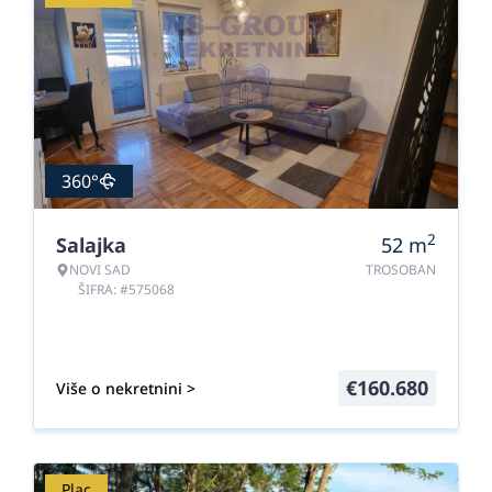
360°
2
Salajka
52
m
NOVI SAD
TROSOBAN
ŠIFRA: #575068
€
160.680
Više o nekretnini >
Plac