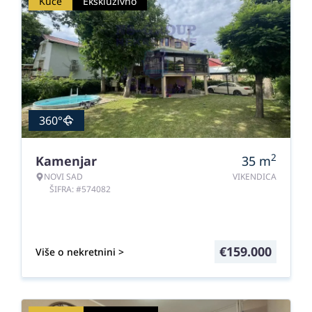
Kuće
Ekskluzivno
360°
2
Kamenjar
35
m
NOVI SAD
VIKENDICA
ŠIFRA: #574082
€
159.000
Više o nekretnini >