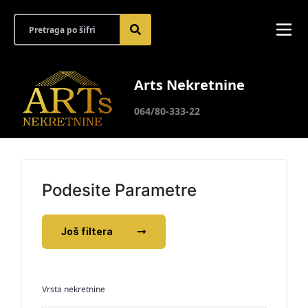
Arts Nekretnine
064/80-333-22
Podesite Parametre
Još filtera
Vrsta nekretnine