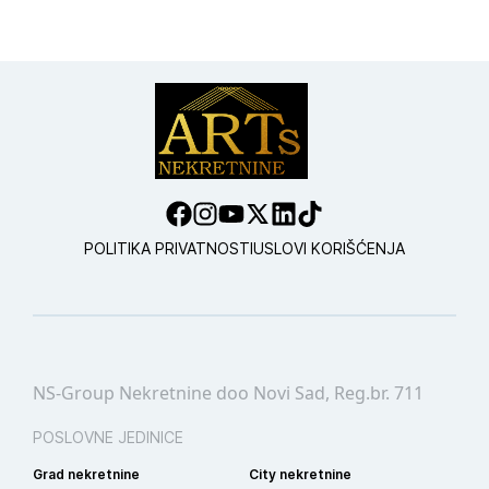
POLITIKA PRIVATNOSTI
USLOVI KORIŠĆENJA
NS-Group Nekretnine doo Novi Sad, Reg.br. 711
POSLOVNE JEDINICE
Grad nekretnine
City nekretnine