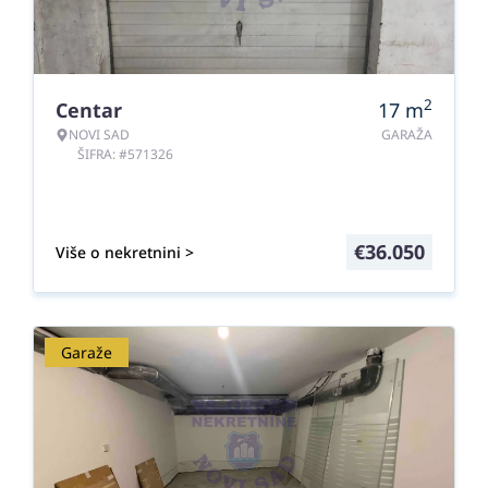
2
Centar
17
m
NOVI SAD
GARAŽA
ŠIFRA: #571326
€
36.050
Više o nekretnini >
Garaže