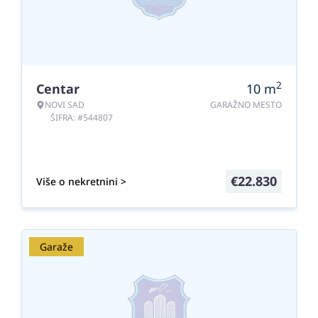
2
Centar
10
m
NOVI SAD
GARAŽNO MESTO
ŠIFRA: #544807
€
22.830
Više o nekretnini >
Garaže