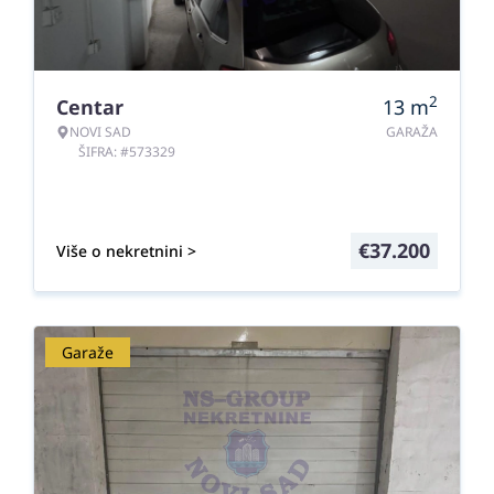
2
Centar
13
m
NOVI SAD
GARAŽA
ŠIFRA: #573329
€
37.200
Više o nekretnini >
Garaže