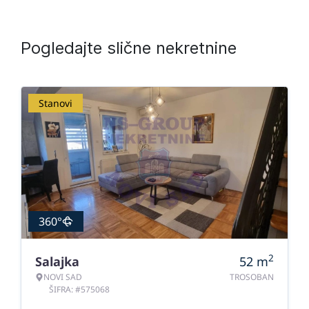
Pogledajte slične nekretnine
Stanovi
360°
2
Salajka
52
m
NOVI SAD
TROSOBAN
ŠIFRA: #575068