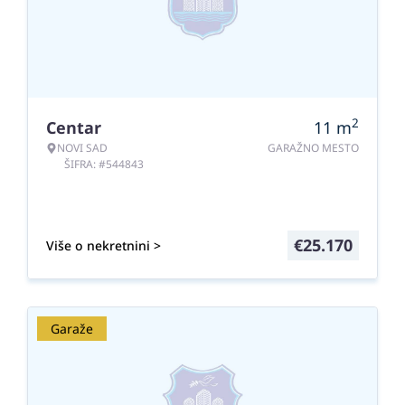
2
Centar
11
m
NOVI SAD
GARAŽNO MESTO
ŠIFRA: #544843
€
25.170
Više o nekretnini >
Garaže