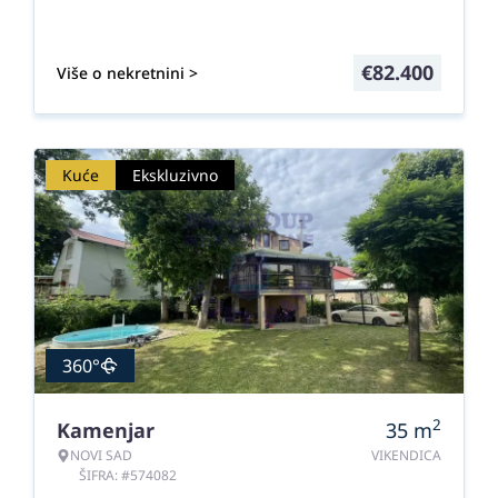
€
82.400
Više o nekretnini >
Kuće
Ekskluzivno
360°
2
Kamenjar
35
m
NOVI SAD
VIKENDICA
ŠIFRA: #574082