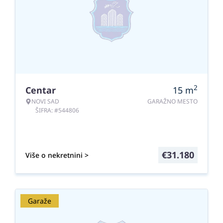
2
Centar
15
m
NOVI SAD
GARAŽNO MESTO
ŠIFRA: #544806
€
31.180
Više o nekretnini >
Garaže