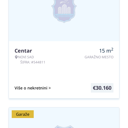
2
Centar
15
m
NOVI SAD
GARAŽNO MESTO
ŠIFRA: #544811
€
30.160
Više o nekretnini >
Garaže