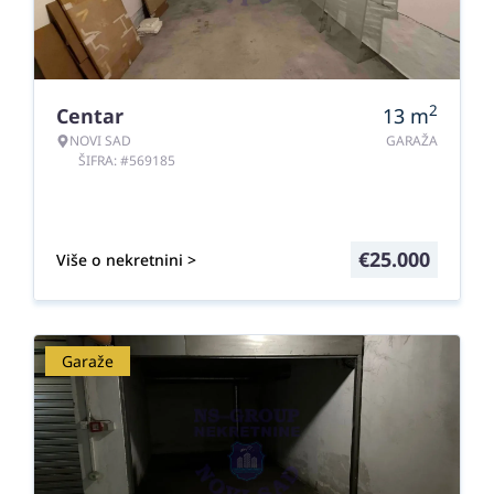
2
Centar
13
m
NOVI SAD
GARAŽA
ŠIFRA: #569185
€
25.000
Više o nekretnini >
Garaže