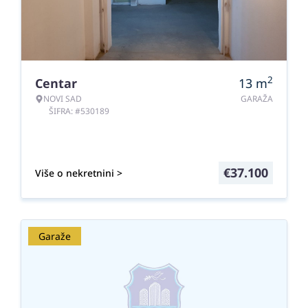
2
Centar
13
m
NOVI SAD
GARAŽA
ŠIFRA: #530189
€
37.100
Više o nekretnini >
Garaže