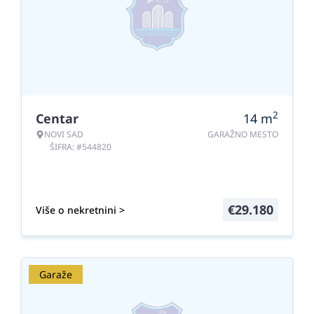
2
Centar
14
m
NOVI SAD
GARAŽNO MESTO
ŠIFRA: #544820
€
29.180
Više o nekretnini >
Garaže