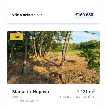
€
160.680
Više o nekretnini >
Plac
2
Manastir Hopovo
1.121
m
IRIG
GRAĐEVINSKO ZEMLJIŠTE
ŠIFRA: #574237