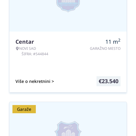
2
Centar
11
m
NOVI SAD
GARAŽNO MESTO
ŠIFRA: #544844
€
23.540
Više o nekretnini >
Garaže