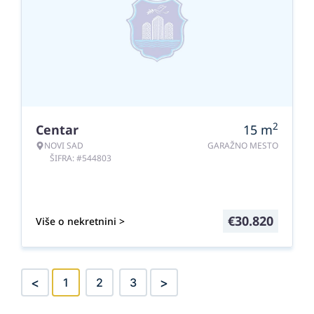
2
Centar
15
m
NOVI SAD
GARAŽNO MESTO
ŠIFRA: #544803
€
30.820
Više o nekretnini >
<
>
1
2
3