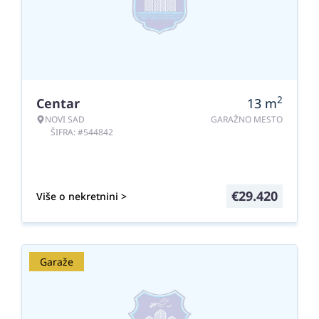
2
Centar
13
m
NOVI SAD
GARAŽNO MESTO
ŠIFRA: #544842
€
29.420
Više o nekretnini >
Garaže