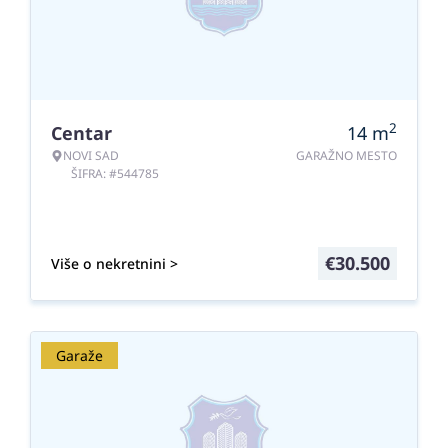
2
Centar
14
m
NOVI SAD
GARAŽNO MESTO
ŠIFRA: #544785
€
30.500
Više o nekretnini >
Garaže