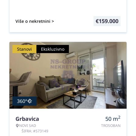
€
159.000
Više o nekretnini >
Stanovi
Ekskluzivno
360°
2
Grbavica
50
m
NOVI SAD
TROSOBAN
ŠIFRA: #573149