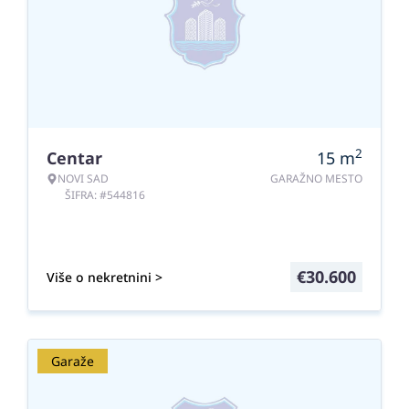
2
Centar
15
m
NOVI SAD
GARAŽNO MESTO
ŠIFRA: #544816
€
30.600
Više o nekretnini >
Garaže