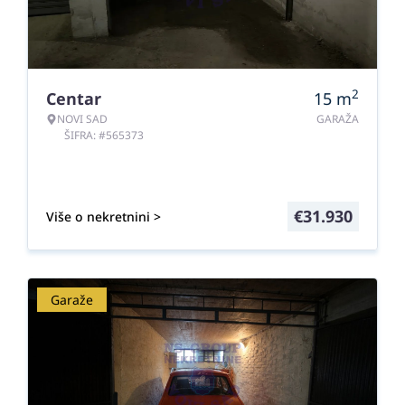
2
Centar
15
m
NOVI SAD
GARAŽA
ŠIFRA: #565373
€
31.930
Više o nekretnini >
Garaže