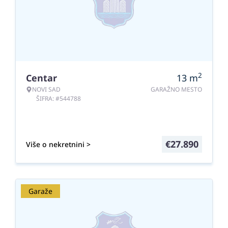
2
Centar
13
m
NOVI SAD
GARAŽNO MESTO
ŠIFRA: #544788
€
27.890
Više o nekretnini >
Garaže