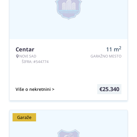
2
Centar
11
m
NOVI SAD
GARAŽNO MESTO
ŠIFRA: #544774
€
25.340
Više o nekretnini >
Garaže