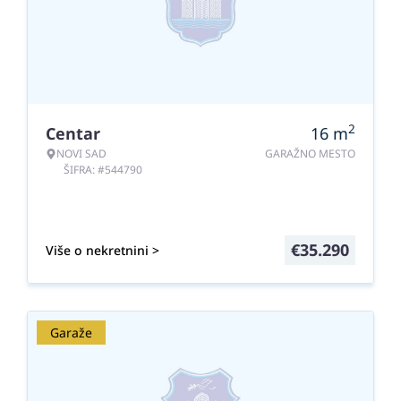
2
Centar
16
m
NOVI SAD
GARAŽNO MESTO
ŠIFRA: #544790
€
35.290
Više o nekretnini >
Garaže