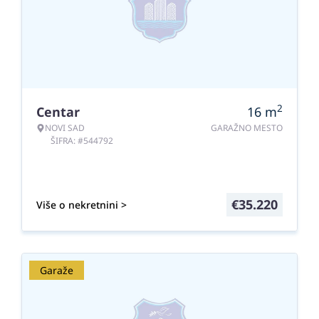
2
Centar
16
m
NOVI SAD
GARAŽNO MESTO
ŠIFRA: #544792
€
35.220
Više o nekretnini >
Garaže