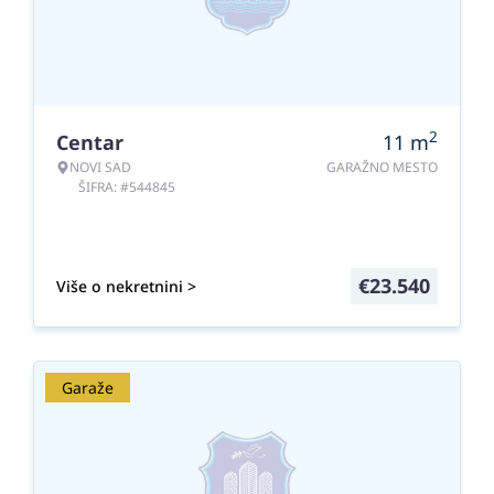
2
Centar
11
m
NOVI SAD
GARAŽNO MESTO
ŠIFRA: #544845
€
23.540
Više o nekretnini >
Garaže