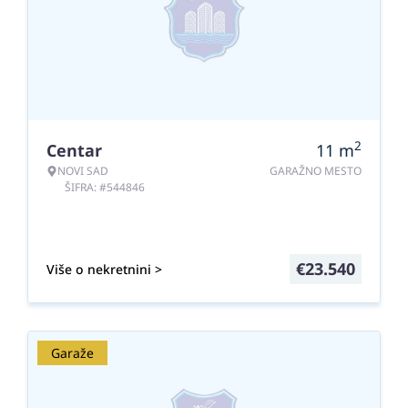
2
Centar
11
m
NOVI SAD
GARAŽNO MESTO
ŠIFRA: #544846
€
23.540
Više o nekretnini >
Garaže