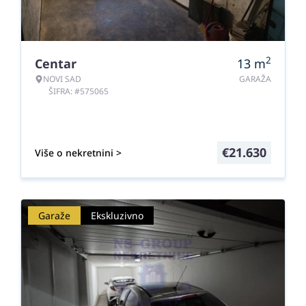
2
Centar
13
m
NOVI SAD
GARAŽA
ŠIFRA: #575065
€
21.630
Više o nekretnini >
Garaže
Ekskluzivno