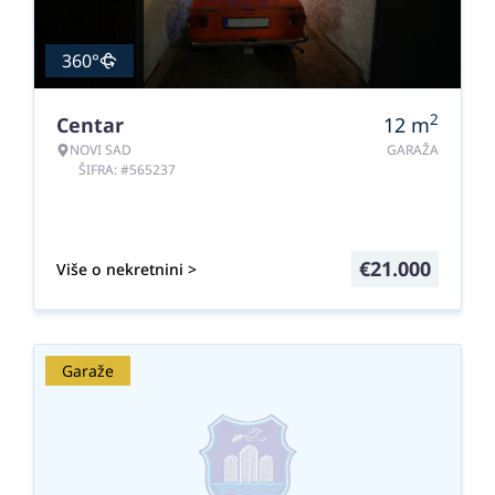
360°
2
Centar
12
m
NOVI SAD
GARAŽA
ŠIFRA: #565237
€
21.000
Više o nekretnini >
Garaže