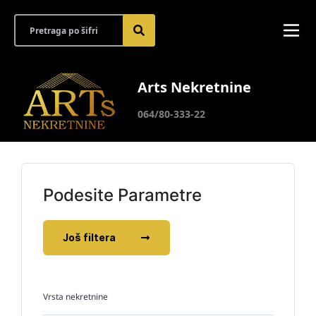
Arts Nekretnine
064/80-333-22
Podesite Parametre
Još filtera
Vrsta nekretnine