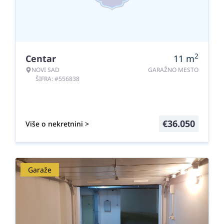
2
Centar
11
m
NOVI SAD
GARAŽNO MESTO
ŠIFRA: #556838
€
36.050
Više o nekretnini >
Garaže