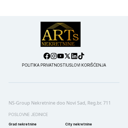
POLITIKA PRIVATNOSTI
USLOVI KORIŠĆENJA
NS-Group Nekretnine doo Novi Sad, Reg.br. 711
POSLOVNE JEDINICE
Grad nekretnine
City nekretnine