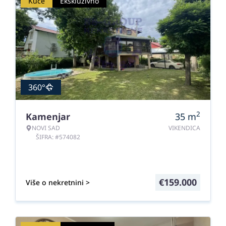
Kuće
Ekskluzivno
360°
2
Kamenjar
35
m
NOVI SAD
VIKENDICA
ŠIFRA: #574082
€
159.000
Više o nekretnini >