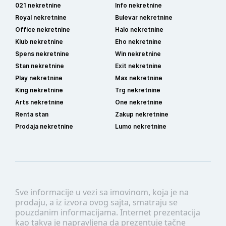
021 nekretnine
Info nekretnine
Royal nekretnine
Bulevar nekretnine
Office nekretnine
Halo nekretnine
Klub nekretnine
Eho nekretnine
Spens nekretnine
Win nekretnine
Stan nekretnine
Exit nekretnine
Play nekretnine
Max nekretnine
King nekretnine
Trg nekretnine
Arts nekretnine
One nekretnine
Renta stan
Zakup nekretnine
Prodaja nekretnine
Lumo nekretnine
Sve informacije u vezi sa imovinom, koja je na
prodaju, a iz izvora ovog sajta, smatraju se
pouzdanim informacijama. Internet prezentacija
kao takva je napravljena da prezentuje tačne