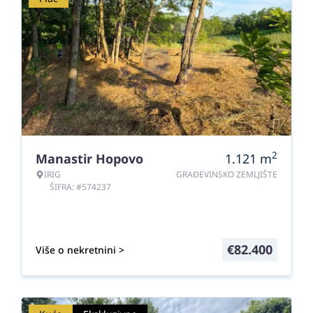
2
Manastir Hopovo
1.121
m
IRIG
GRAĐEVINSKO ZEMLJIŠTE
ŠIFRA: #574237
€
82.400
Više o nekretnini >