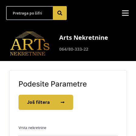
Arts Nekretnine
064/80-333-22
Podesite Parametre
Još filtera
Vrsta nekretnine