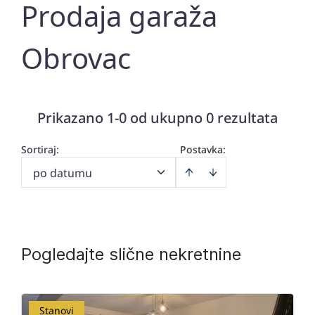
Prodaja garaža
Obrovac
Prikazano 1-0 od ukupno 0 rezultata
Sortiraj
:
Postavka:
po datumu
Pogledajte slične nekretnine
Stanovi