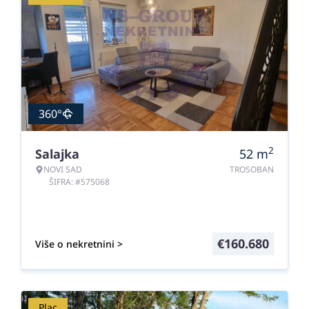
360°
2
Salajka
52
m
NOVI SAD
TROSOBAN
ŠIFRA: #575068
€
160.680
Više o nekretnini >
Plac