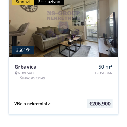
Stanovi
Ekskluzivno
360°
2
Grbavica
50
m
NOVI SAD
TROSOBAN
ŠIFRA: #573149
€
206.900
Više o nekretnini >