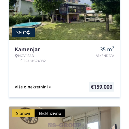
360°
2
Kamenjar
35
m
NOVI SAD
VIKENDICA
ŠIFRA: #574082
€
159.000
Više o nekretnini >
Stanovi
Ekskluzivno