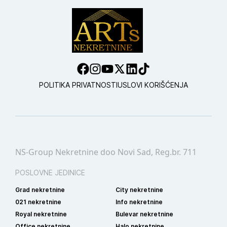
POLITIKA PRIVATNOSTI
USLOVI KORIŠĆENJA
NS-Group Nekretnine doo Novi Sad, Reg.br. 711
POSLOVNE JEDINICE
Grad nekretnine
City nekretnine
021 nekretnine
Info nekretnine
Royal nekretnine
Bulevar nekretnine
Office nekretnine
Halo nekretnine