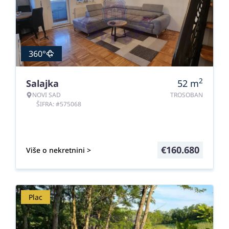
360°
2
Salajka
52
m
NOVI SAD
TROSOBAN
ŠIFRA: #575068
€
160.680
Više o nekretnini >
Plac