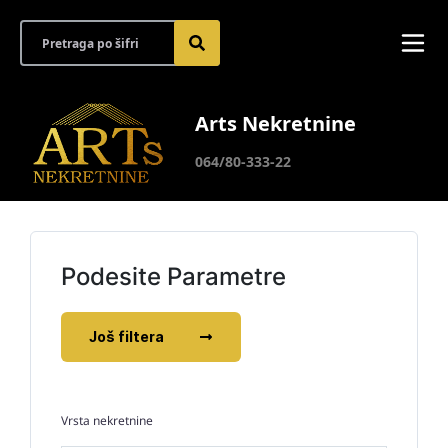
Arts Nekretnine
064/80-333-22
Podesite Parametre
Još filtera
Vrsta nekretnine