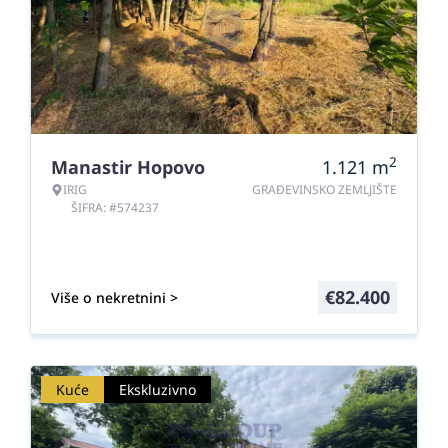
2
Manastir Hopovo
1.121
m
IRIG
GRAĐEVINSKO ZEMLJIŠTE
ŠIFRA: #574237
€
82.400
Više o nekretnini >
Kuće
Ekskluzivno