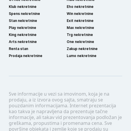
Klub nekretnine
Eho nekretnine
Spens nekretnine
Win nekretnine
Stan nekretnine
Exit nekretnine
Play nekretnine
Max nekretnine
King nekretnine
Trg nekretnine
Arts nekretnine
One nekretnine
Renta stan
Zakup nekretnine
Prodaja nekretnine
Lumo nekretnine
Sve informacije u vezi sa imovinom, koja je na
prodaju, a iz izvora ovog sajta, smatraju se
pouzdanim informacijama. Internet prezentacija
kao takva je napravljena da prezentuje tačne
informacije, ali takav vid prezentovanja podložan je
greškama, propustima i promenama cena. Sve
površine objekata i zemlje koje se prodaju su