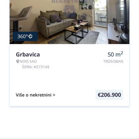
360°
2
Grbavica
50
m
NOVI SAD
TROSOBAN
ŠIFRA: #573149
€
206.900
Više o nekretnini >