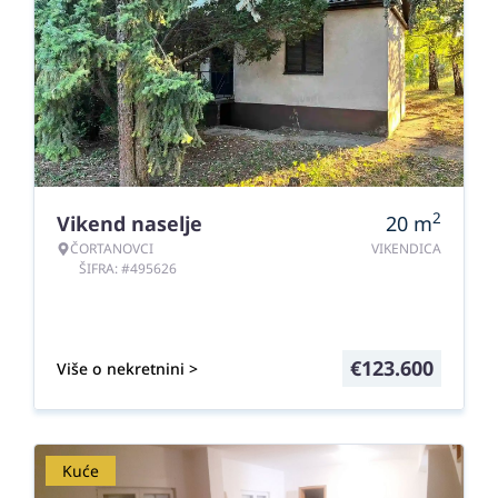
2
Vikend naselje
20
m
ČORTANOVCI
VIKENDICA
ŠIFRA: #495626
€
123.600
Više o nekretnini >
Kuće