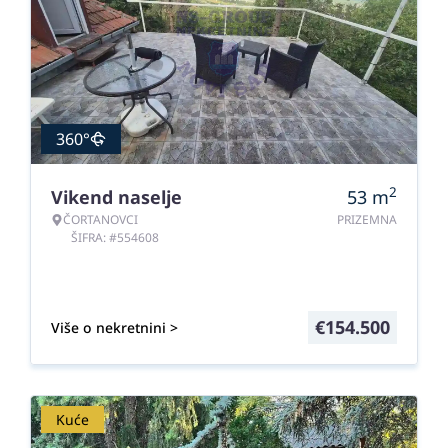
360°
2
Vikend naselje
53
m
ČORTANOVCI
PRIZEMNA
ŠIFRA: #554608
€
154.500
Više o nekretnini >
Kuće