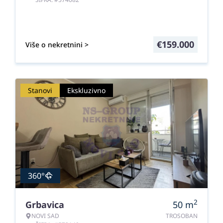
€
159.000
Više o nekretnini >
Stanovi
Ekskluzivno
360°
2
Grbavica
50
m
NOVI SAD
TROSOBAN