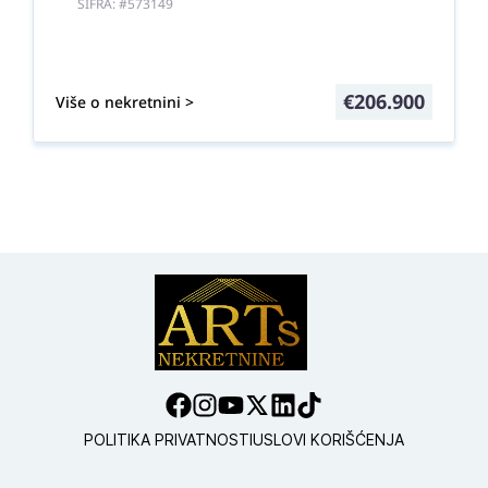
ŠIFRA: #573149
€
206.900
Više o nekretnini >
POLITIKA PRIVATNOSTI
USLOVI KORIŠĆENJA