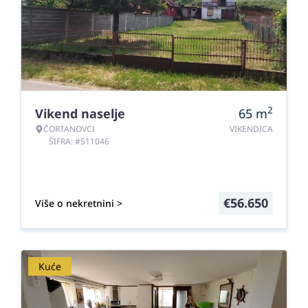
2
Vikend naselje
65
m
ČORTANOVCI
VIKENDICA
ŠIFRA: #511046
€
56.650
Više o nekretnini >
Kuće