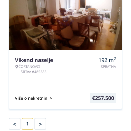
2
Vikend naselje
192
m
ČORTANOVCI
SPRATNA
ŠIFRA: #485385
€
257.500
Više o nekretnini >
<
>
1