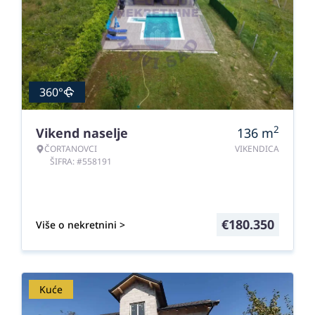
360°
2
Vikend naselje
136
m
ČORTANOVCI
VIKENDICA
ŠIFRA: #558191
€
180.350
Više o nekretnini >
Kuće