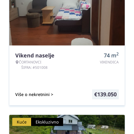
2
Vikend naselje
74
m
ČORTANOVCI
VIKENDICA
ŠIFRA: #501008
€
139.050
Više o nekretnini >
Kuće
Ekskluzivno