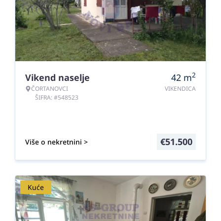
2
Vikend naselje
42
m
ČORTANOVCI
VIKENDICA
ŠIFRA: #548523
€
51.500
Više o nekretnini >
Kuće