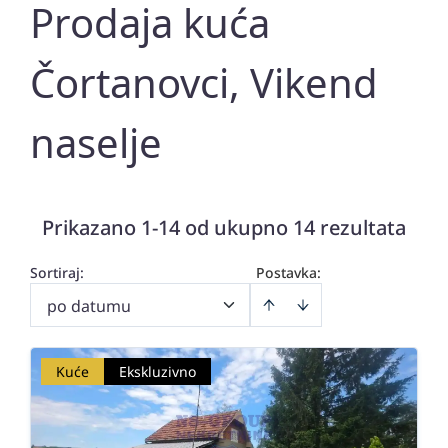
Prodaja kuća
Čortanovci, Vikend
naselje
Prikazano 1-14 od ukupno 14 rezultata
Sortiraj
:
Postavka:
po datumu
Kuće
Ekskluzivno