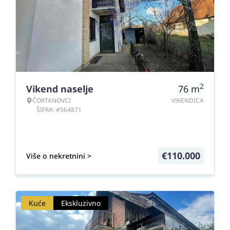
2
Vikend naselje
76
m
ČORTANOVCI
VIKENDICA
ŠIFRA: #564871
€
110.000
Više o nekretnini >
Kuće
Ekskluzivno