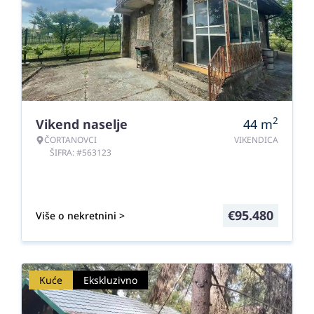
2
Vikend naselje
44
m
ČORTANOVCI
VIKENDICA
ŠIFRA: #563123
€
95.480
Više o nekretnini >
Kuće
Ekskluzivno