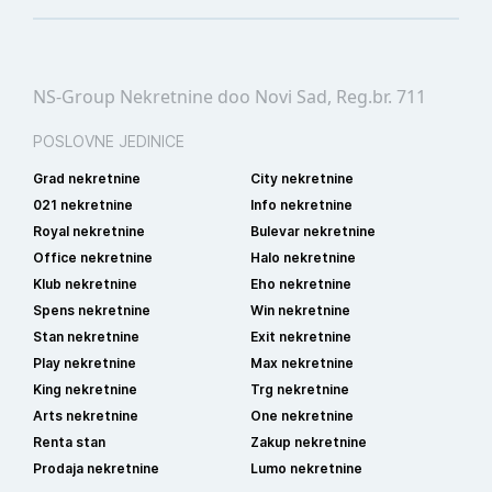
NS-Group Nekretnine doo Novi Sad, Reg.br. 711
POSLOVNE JEDINICE
Grad nekretnine
City nekretnine
021 nekretnine
Info nekretnine
Royal nekretnine
Bulevar nekretnine
Office nekretnine
Halo nekretnine
Klub nekretnine
Eho nekretnine
Spens nekretnine
Win nekretnine
Stan nekretnine
Exit nekretnine
Play nekretnine
Max nekretnine
King nekretnine
Trg nekretnine
Arts nekretnine
One nekretnine
Renta stan
Zakup nekretnine
Prodaja nekretnine
Lumo nekretnine