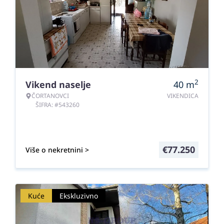
2
Vikend naselje
40
m
ČORTANOVCI
VIKENDICA
ŠIFRA: #543260
€
77.250
Više o nekretnini >
Kuće
Ekskluzivno