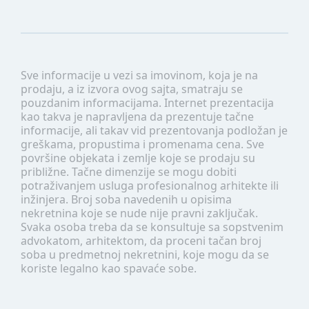
Sve informacije u vezi sa imovinom, koja je na
prodaju, a iz izvora ovog sajta, smatraju se
pouzdanim informacijama. Internet prezentacija
kao takva je napravljena da prezentuje tačne
informacije, ali takav vid prezentovanja podložan je
greškama, propustima i promenama cena. Sve
površine objekata i zemlje koje se prodaju su
približne. Tačne dimenzije se mogu dobiti
potraživanjem usluga profesionalnog arhitekte ili
inžinjera. Broj soba navedenih u opisima
nekretnina koje se nude nije pravni zaključak.
Svaka osoba treba da se konsultuje sa sopstvenim
advokatom, arhitektom, da proceni tačan broj
soba u predmetnoj nekretnini, koje mogu da se
koriste legalno kao spavaće sobe.