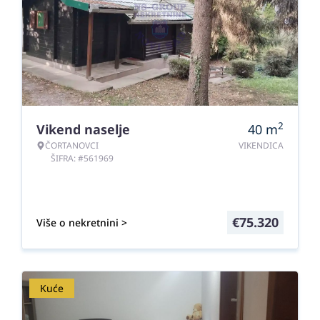
2
Vikend naselje
40
m
ČORTANOVCI
VIKENDICA
ŠIFRA: #561969
€
75.320
Više o nekretnini >
Kuće