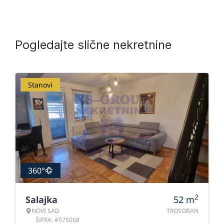
Pogledajte slične nekretnine
Stanovi
360°
2
Salajka
52
m
NOVI SAD
TROSOBAN
ŠIFRA: #575068