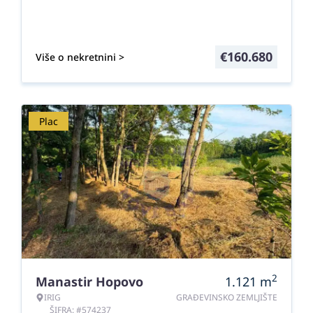
€
160.680
Više o nekretnini >
Plac
2
Manastir Hopovo
1.121
m
IRIG
GRAĐEVINSKO ZEMLJIŠTE
ŠIFRA: #574237