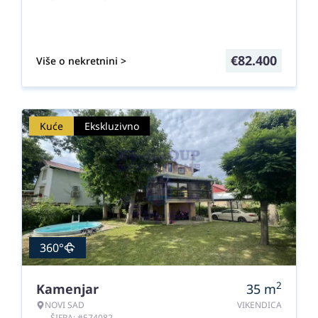
€
82.400
Više o nekretnini >
Kuće
Ekskluzivno
360°
2
Kamenjar
35
m
NOVI SAD
VIKENDICA
ŠIFRA: #574082