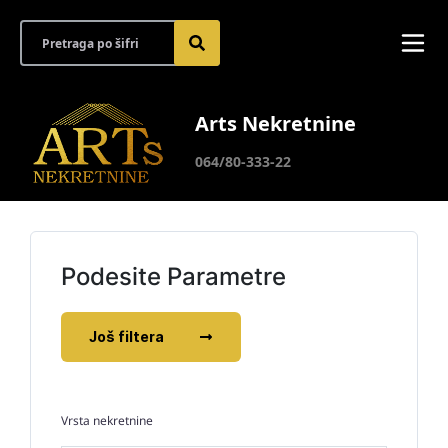
Arts Nekretnine
064/80-333-22
Podesite Parametre
Još filtera
Vrsta nekretnine