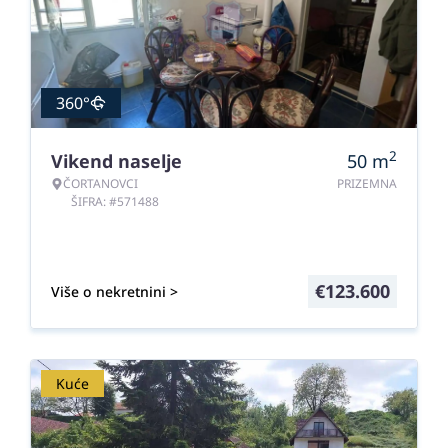
360°
2
Vikend naselje
50
m
ČORTANOVCI
PRIZEMNA
ŠIFRA: #571488
€
123.600
Više o nekretnini >
Kuće