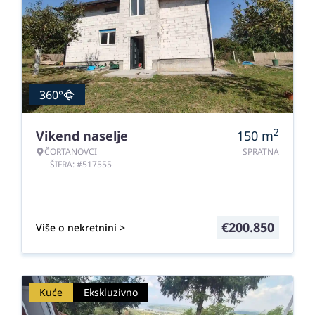
360°
2
Vikend naselje
150
m
ČORTANOVCI
SPRATNA
ŠIFRA: #517555
€
200.850
Više o nekretnini >
Kuće
Ekskluzivno