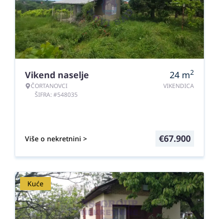
2
Vikend naselje
24
m
ČORTANOVCI
VIKENDICA
ŠIFRA: #548035
€
67.900
Više o nekretnini >
Kuće