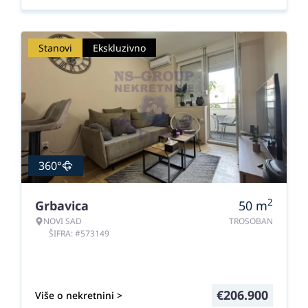
Stanovi
Ekskluzivno
360°
2
Grbavica
50
m
NOVI SAD
TROSOBAN
ŠIFRA: #573149
€
206.900
Više o nekretnini >