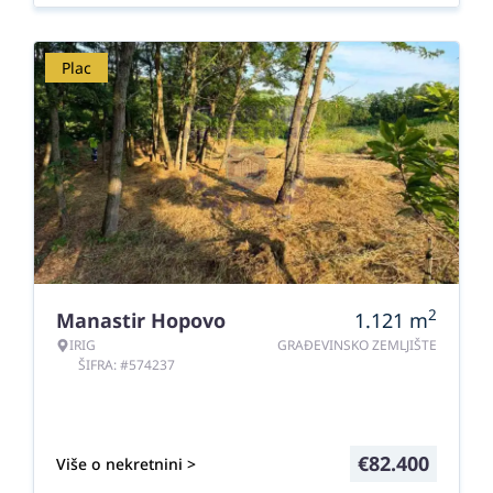
Plac
2
Manastir Hopovo
1.121
m
IRIG
GRAĐEVINSKO ZEMLJIŠTE
ŠIFRA: #574237
€
82.400
Više o nekretnini >