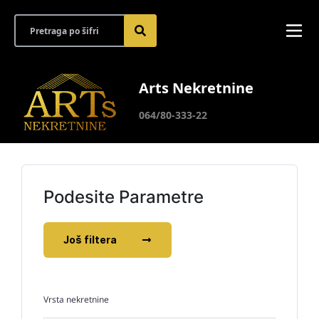
Arts Nekretnine
064/80-333-22
Podesite Parametre
Još filtera
Vrsta nekretnine