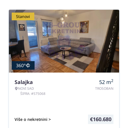
Stanovi
360°
2
Salajka
52
m
NOVI SAD
TROSOBAN
ŠIFRA: #575068
€
160.680
Više o nekretnini >