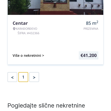
2
Centar
85
m
KARAĐORĐEVO
PRIZEMNA
ŠIFRA: #432366
€
41.200
Više o nekretnini >
<
>
1
Pogledajte slične nekretnine