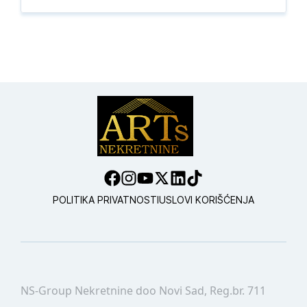
POLITIKA PRIVATNOSTI
USLOVI KORIŠĆENJA
NS-Group Nekretnine doo Novi Sad, Reg.br. 711