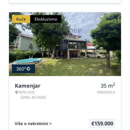
Kuće
Ekskluzivno
360°
2
Kamenjar
35
m
NOVI SAD
VIKENDICA
ŠIFRA: #574082
€
159.000
Više o nekretnini >