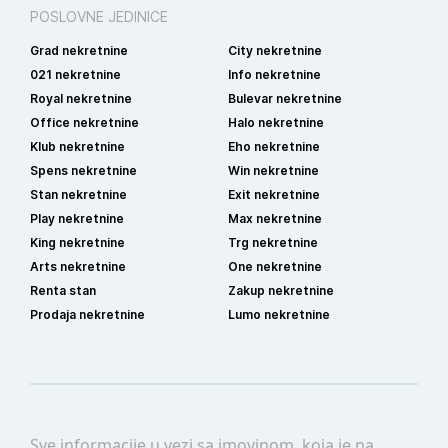
POSLOVNE JEDINICE
Grad nekretnine
City nekretnine
021 nekretnine
Info nekretnine
Royal nekretnine
Bulevar nekretnine
Office nekretnine
Halo nekretnine
Klub nekretnine
Eho nekretnine
Spens nekretnine
Win nekretnine
Stan nekretnine
Exit nekretnine
Play nekretnine
Max nekretnine
King nekretnine
Trg nekretnine
Arts nekretnine
One nekretnine
Renta stan
Zakup nekretnine
Prodaja nekretnine
Lumo nekretnine
Sve informacije u vezi sa imovinom, koja je na