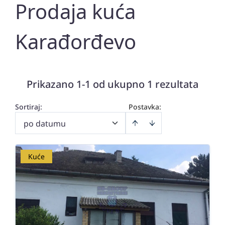
Prodaja kuća
Karađorđevo
Prikazano 1-1 od ukupno 1 rezultata
Sortiraj
:
Postavka:
po datumu
Kuće