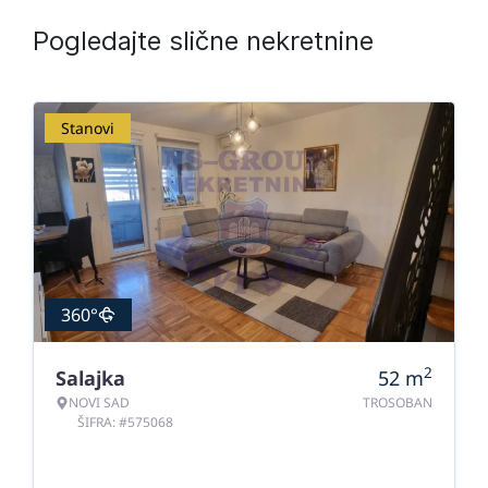
Pogledajte slične nekretnine
Stanovi
360°
2
Salajka
52
m
NOVI SAD
TROSOBAN
ŠIFRA: #575068