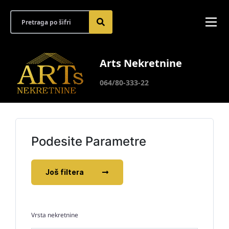
Arts Nekretnine
064/80-333-22
Podesite Parametre
Još filtera
Vrsta nekretnine