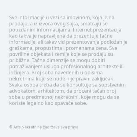
Sve informacije u vezi sa imovinom, koja je na
prodaju, a iz izvora ovog sajta, smatraju se
pouzdanim informacijama. Internet prezentacija
kao takva je napravljena da prezentuje tačne
informacije, ali takav vid prezentovanja podložan je
greškama, propustima i promenama cena. Sve
površine objekata i zemlje koje se prodaju su
približne. Tačne dimenzije se mogu dobiti
potraživanjem usluga profesionalnog arhitekte ili
inžinjera. Broj soba navedenih u opisima
nekretnina koje se nude nije pravni zaključak.
Svaka osoba treba da se konsultuje sa sopstvenim
advokatom, arhitektom, da proceni tačan broj
soba u predmetnoj nekretnini, koje mogu da se
koriste legalno kao spavaće sobe.
©
Arts Nekretnine
zadržava sva prava