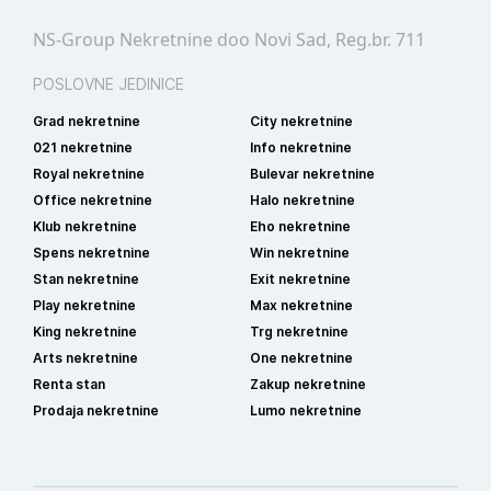
NS-Group Nekretnine doo Novi Sad, Reg.br. 711
POSLOVNE JEDINICE
Grad nekretnine
City nekretnine
021 nekretnine
Info nekretnine
Royal nekretnine
Bulevar nekretnine
Office nekretnine
Halo nekretnine
Klub nekretnine
Eho nekretnine
Spens nekretnine
Win nekretnine
Stan nekretnine
Exit nekretnine
Play nekretnine
Max nekretnine
King nekretnine
Trg nekretnine
Arts nekretnine
One nekretnine
Renta stan
Zakup nekretnine
Prodaja nekretnine
Lumo nekretnine