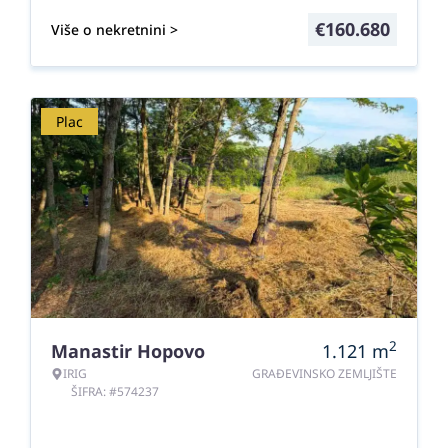
€
160.680
Više o nekretnini >
Plac
2
Manastir Hopovo
1.121
m
IRIG
GRAĐEVINSKO ZEMLJIŠTE
ŠIFRA: #574237