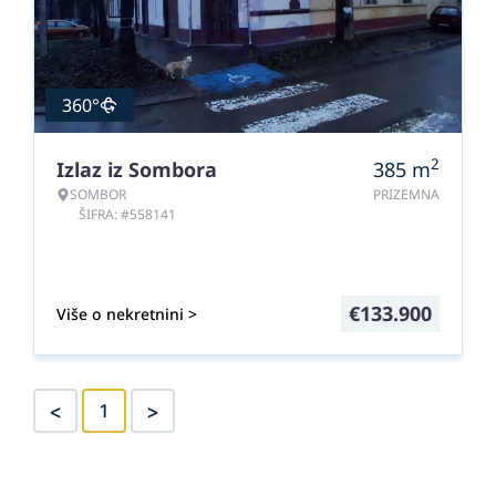
360°
2
Izlaz iz Sombora
385
m
SOMBOR
PRIZEMNA
ŠIFRA: #558141
€
133.900
Više o nekretnini >
<
>
1