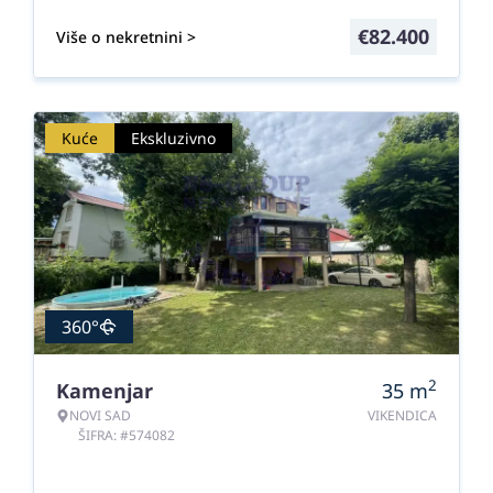
€
82.400
Više o nekretnini >
Kuće
Ekskluzivno
360°
2
Kamenjar
35
m
NOVI SAD
VIKENDICA
ŠIFRA: #574082