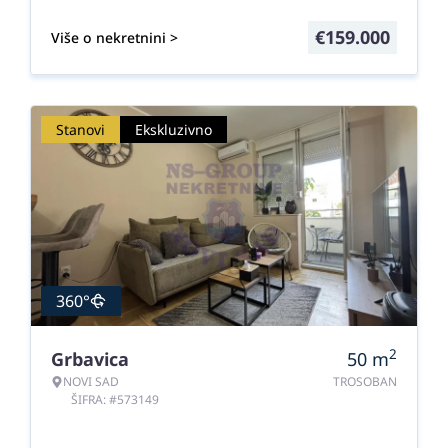
€
159.000
Više o nekretnini >
Stanovi
Ekskluzivno
360°
2
Grbavica
50
m
NOVI SAD
TROSOBAN
ŠIFRA: #573149