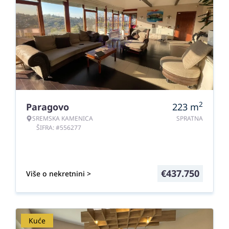
2
Paragovo
223
m
SREMSKA KAMENICA
SPRATNA
ŠIFRA: #556277
€
437.750
Više o nekretnini >
Kuće