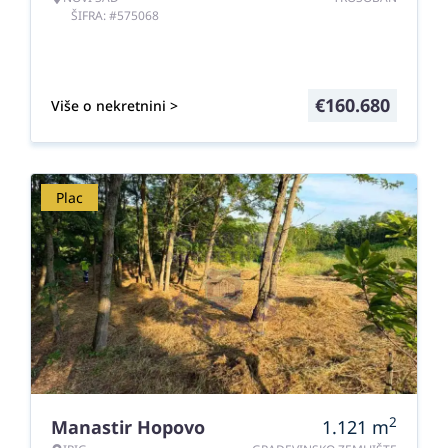
ŠIFRA: #575068
€
160.680
Više o nekretnini >
Plac
2
Manastir Hopovo
1.121
m