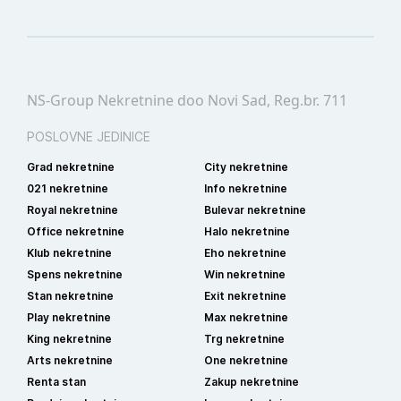
NS-Group Nekretnine doo Novi Sad, Reg.br. 711
POSLOVNE JEDINICE
Grad nekretnine
City nekretnine
021 nekretnine
Info nekretnine
Royal nekretnine
Bulevar nekretnine
Office nekretnine
Halo nekretnine
Klub nekretnine
Eho nekretnine
Spens nekretnine
Win nekretnine
Stan nekretnine
Exit nekretnine
Play nekretnine
Max nekretnine
King nekretnine
Trg nekretnine
Arts nekretnine
One nekretnine
Renta stan
Zakup nekretnine