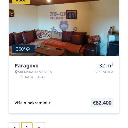
360°
2
Paragovo
32
m
SREMSKA KAMENICA
VIKENDICA
ŠIFRA: #551042
€
82.400
Više o nekretnini >
<
>
1