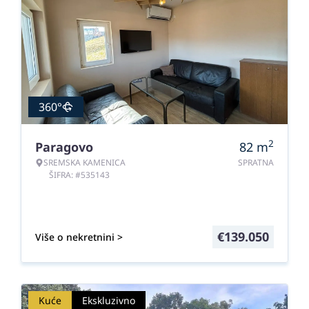
360°
2
Paragovo
82
m
SREMSKA KAMENICA
SPRATNA
ŠIFRA: #535143
€
139.050
Više o nekretnini >
Kuće
Ekskluzivno