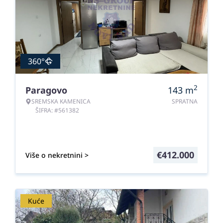
360°
2
Paragovo
143
m
SREMSKA KAMENICA
SPRATNA
ŠIFRA: #561382
€
412.000
Više o nekretnini >
Kuće