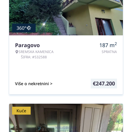
360°
2
Paragovo
187
m
SREMSKA KAMENICA
SPRATNA
ŠIFRA: #532588
€
247.200
Više o nekretnini >
Kuće