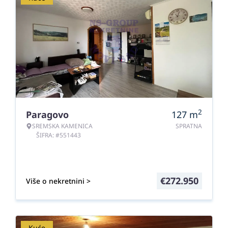
2
Paragovo
127
m
SREMSKA KAMENICA
SPRATNA
ŠIFRA: #551443
€
272.950
Više o nekretnini >
Kuće