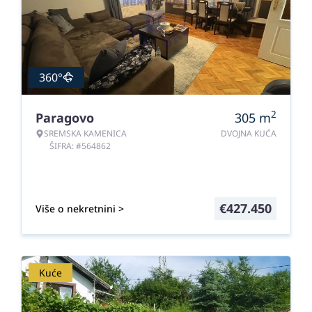
360°
2
Paragovo
305
m
SREMSKA KAMENICA
DVOJNA KUĆA
ŠIFRA: #564862
€
427.450
Više o nekretnini >
Kuće