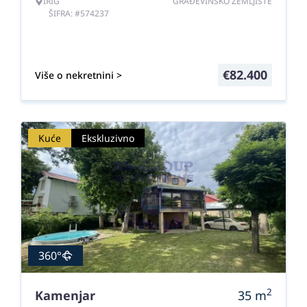
IRIG
GRAĐEVINSKO ZEMLJIŠTE
ŠIFRA: #574237
€
82.400
Više o nekretnini >
Kuće
Ekskluzivno
360°
2
Kamenjar
35
m