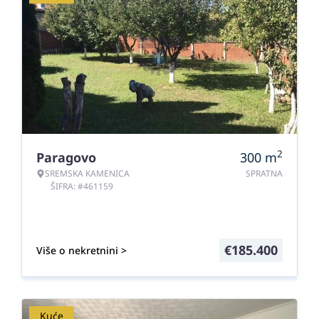
2
Paragovo
300
m
SREMSKA KAMENICA
SPRATNA
ŠIFRA: #461159
€
185.400
Više o nekretnini >
Kuće