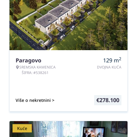
2
Paragovo
129
m
SREMSKA KAMENICA
DVOJNA KUĆA
ŠIFRA: #538261
€
278.100
Više o nekretnini >
Kuće