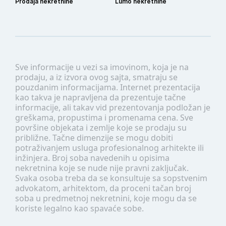
Prodaja nekretnine
Lumo nekretnine
Sve informacije u vezi sa imovinom, koja je na
prodaju, a iz izvora ovog sajta, smatraju se
pouzdanim informacijama. Internet prezentacija
kao takva je napravljena da prezentuje tačne
informacije, ali takav vid prezentovanja podložan je
greškama, propustima i promenama cena. Sve
površine objekata i zemlje koje se prodaju su
približne. Tačne dimenzije se mogu dobiti
potraživanjem usluga profesionalnog arhitekte ili
inžinjera. Broj soba navedenih u opisima
nekretnina koje se nude nije pravni zaključak.
Svaka osoba treba da se konsultuje sa sopstvenim
advokatom, arhitektom, da proceni tačan broj
soba u predmetnoj nekretnini, koje mogu da se
koriste legalno kao spavaće sobe.