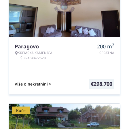
2
Paragovo
200
m
SREMSKA KAMENICA
SPRATNA
ŠIFRA: #472628
€
298.700
Više o nekretnini >
Kuće