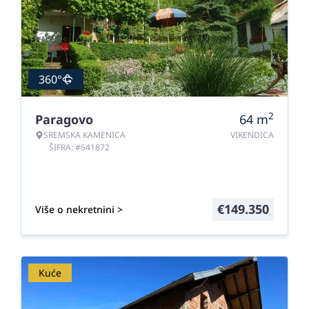
360°
2
Paragovo
64
m
SREMSKA KAMENICA
VIKENDICA
ŠIFRA: #541872
€
149.350
Više o nekretnini >
Kuće