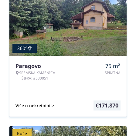
360°
2
Paragovo
75
m
SREMSKA KAMENICA
SPRATNA
ŠIFRA: #530051
€
171.870
Više o nekretnini >
Kuće