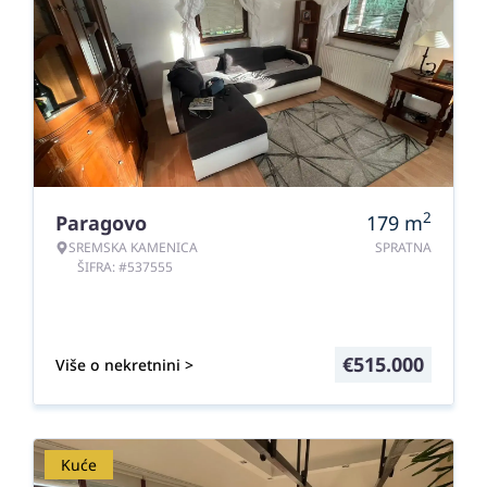
2
Paragovo
179
m
SREMSKA KAMENICA
SPRATNA
ŠIFRA: #537555
€
515.000
Više o nekretnini >
Kuće