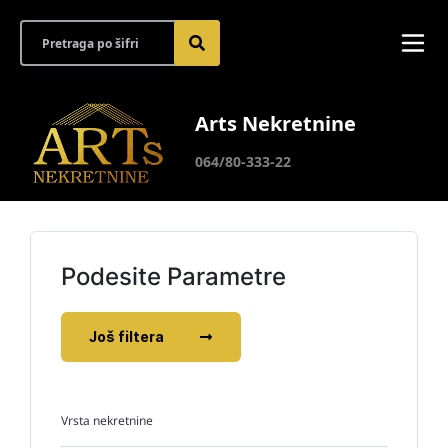
Arts Nekretnine
064/80-333-22
Podesite Parametre
Još filtera
Vrsta nekretnine