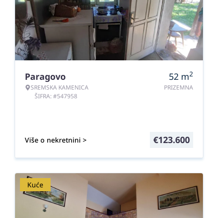
2
Paragovo
52
m
SREMSKA KAMENICA
PRIZEMNA
ŠIFRA: #547958
€
123.600
Više o nekretnini >
Kuće