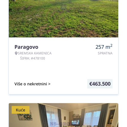
2
Paragovo
257
m
SREMSKA KAMENICA
SPRATNA
ŠIFRA: #478100
€
463.500
Više o nekretnini >
Kuće