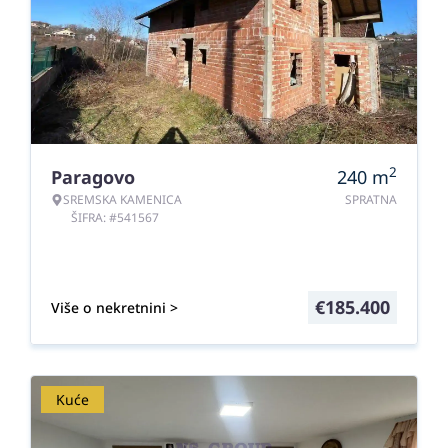
2
Paragovo
240
m
SREMSKA KAMENICA
SPRATNA
ŠIFRA: #541567
€
185.400
Više o nekretnini >
Kuće