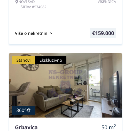
NOVI SAD
VIKENDICA
ŠIFRA: #574082
€
159.000
Više o nekretnini >
Stanovi
Ekskluzivno
360°
2
Grbavica
50
m