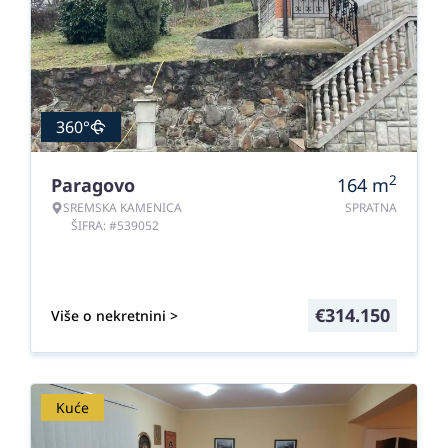
360°
2
Paragovo
164
m
SREMSKA KAMENICA
SPRATNA
ŠIFRA: #539052
€
314.150
Više o nekretnini >
Kuće