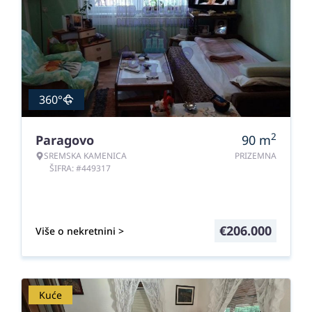
360°
2
Paragovo
90
m
SREMSKA KAMENICA
PRIZEMNA
ŠIFRA: #449317
€
206.000
Više o nekretnini >
Kuće