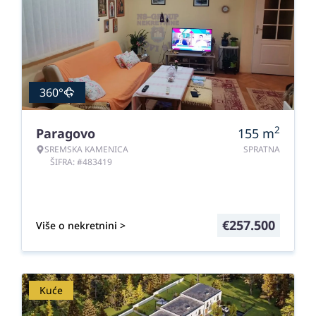
360°
2
Paragovo
155
m
SREMSKA KAMENICA
SPRATNA
ŠIFRA: #483419
€
257.500
Više o nekretnini >
Kuće