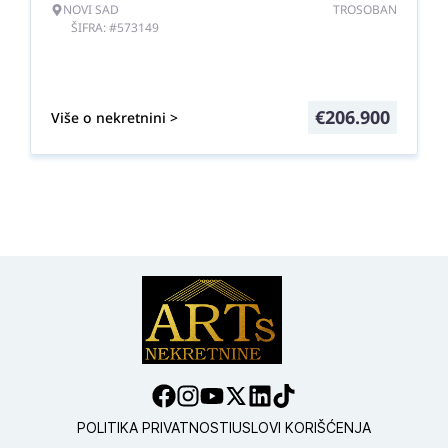
NOVI SAD
TROSOBAN
ŠIFRA: #573149
€
206.900
Više o nekretnini >
POLITIKA PRIVATNOSTI
USLOVI KORIŠĆENJA