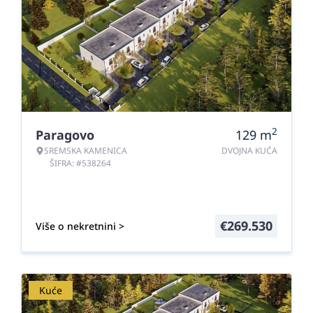
2
Paragovo
129
m
SREMSKA KAMENICA
DVOJNA KUĆA
ŠIFRA: #538264
€
269.530
Više o nekretnini >
Kuće