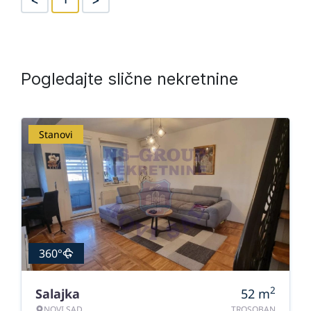
Pogledajte slične nekretnine
Stanovi
360°
2
Salajka
52
m
NOVI SAD
TROSOBAN