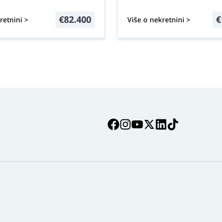
€
82.400
€
retnini >
Više o nekretnini >