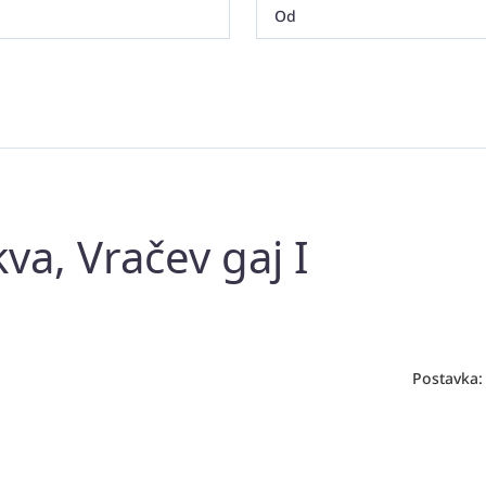
va, Vračev gaj I
Postavka: