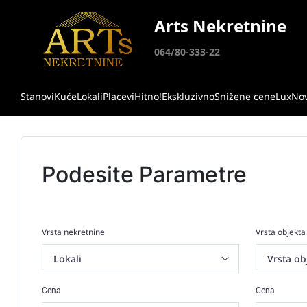
Arts Nekretnine
064/80-333-22
Stanovi
Kuće
Lokali
Placevi
Hitno!
Ekskluzivno
Snižene cene
Lux
No
Podesite Parametre
Vrsta nekretnine
Vrsta objekta
Cena
Cena