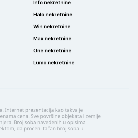
Info nekretnine
Halo nekretnine
Win nekretnine
Max nekretnine
One nekretnine
Lumo nekretnine
. Internet prezentacija kao takva je
menama cena. Sve površine objekata i zemlje
injera. Broj soba navedenih u opisima
tektom, da proceni tačan broj soba u