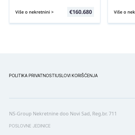
€
160.680
Više o nekretnini >
Više o nek
POLITIKA PRIVATNOSTI
USLOVI KORIŠĆENJA
NS-Group Nekretnine doo Novi Sad, Reg.br. 711
POSLOVNE JEDINICE