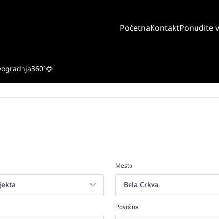
Početna
Kontakt
Ponudite 
vogradnja
360°
Mesto
Površina