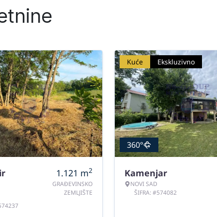
etnine
Kuće
Ekskluzivno
360°
2
ir
1.121
m
Kamenjar
GRAĐEVINSKO
NOVI SAD
ZEMLJIŠTE
ŠIFRA: #574082
#574237