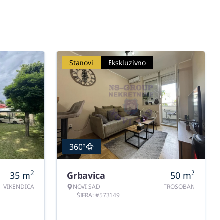
Stanovi
Ekskluzivno
360°
2
2
35
m
Grbavica
50
m
VIKENDICA
NOVI SAD
TROSOBAN
ŠIFRA: #573149