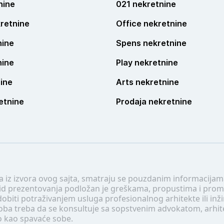
nine
021 nekretnine
retnine
Office nekretnine
nine
Spens nekretnine
nine
Play nekretnine
ine
Arts nekretnine
etnine
Prodaja nekretnine
 a iz izvora ovog sajta, smatraju se pouzdanim informacijama
v vid prezentovanja podložan je greškama, propustima i pro
obiti potraživanjem usluga profesionalnog arhitekte ili inž
soba treba da se konsultuje sa sopstvenim advokatom, arhi
o kao spavaće sobe.