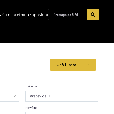
vašu nekretninu
Zaposleni
Još filtera
Lokacija
Vračev gaj I
Površina