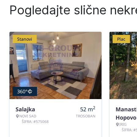
Pogledajte slične nekr
Stanovi
Plac
360°
2
Salajka
52
m
Manast
NOVI SAD
TROSOBAN
Hopovo
ŠIFRA: #575068
IRIG
ŠIFRA: 