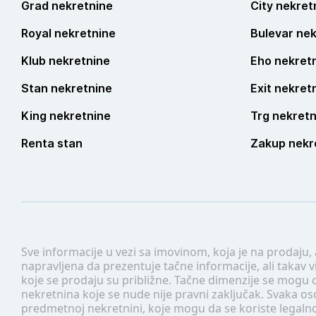
Grad nekretnine
City nekret
Royal nekretnine
Bulevar nek
Klub nekretnine
Eho nekret
Stan nekretnine
Exit nekret
King nekretnine
Trg nekretn
Renta stan
Zakup nekr
Sve informacije u vezi sa imovinom, koja je na prodaju,
napravljena da prezentuje tačne informacije, ali taka
koje se prodaju su približne. Tačne dimenzije se mogu d
nekretnina koje se nude nije pravni zaključak. Svaka o
predmetnoj nekretnini, koje mogu da se koriste legaln