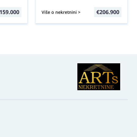
159.000
€
206.900
Više o nekretnini >