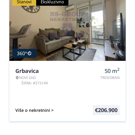
Stanovi
Ekskluzivno
360°
2
Grbavica
50
m
NOVI SAD
TROSOBAN
ŠIFRA: #573149
€
206.900
Više o nekretnini >