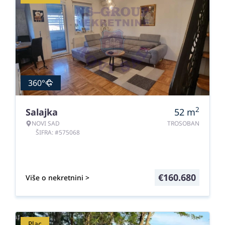
360°
2
Salajka
52
m
NOVI SAD
TROSOBAN
ŠIFRA: #575068
€
160.680
Više o nekretnini >
Plac