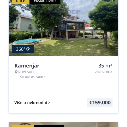
Kuće
Ekskluzivno
360°
2
Kamenjar
35
m
NOVI SAD
VIKENDICA
ŠIFRA: #574082
€
159.000
Više o nekretnini >