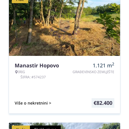
2
Manastir Hopovo
1.121
m
IRIG
GRAĐEVINSKO ZEMLJIŠTE
ŠIFRA: #574237
€
82.400
Više o nekretnini >