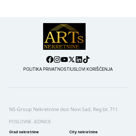
POLITIKA PRIVATNOSTI
USLOVI KORIŠĆENJA
NS-Group Nekretnine doo Novi Sad, Reg.br. 711
POSLOVNE JEDINICE
Grad nekretnine
City nekretnine