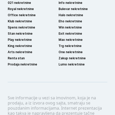
021 nekretnine
Info nekretnine
Royal nekretnine
Bulevar nekretnine
Office nekretnine
Halo nekretnine
Klub nekretnine
Eho nekretnine
Spens nekretnine
Win nekretnine
Stan nekretnine
Exit nekretnine
Play nekretnine
Max nekretnine
King nekretnine
Trg nekretnine
Arts nekretnine
One nekretnine
Renta stan
Zakup nekretnine
Prodaja nekretnine
Lumo nekretnine
Sve informacije u vezi sa imovinom, koja je na
prodaju, a iz izvora ovog sajta, smatraju se
pouzdanim informacijama. Internet prezentacija
kao takva je napravljena da prezentuje tačne