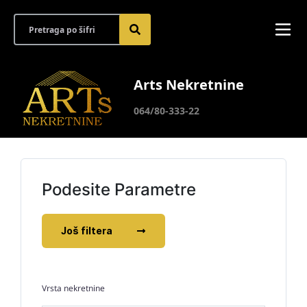
Arts Nekretnine
064/80-333-22
Podesite Parametre
Još filtera
Vrsta nekretnine