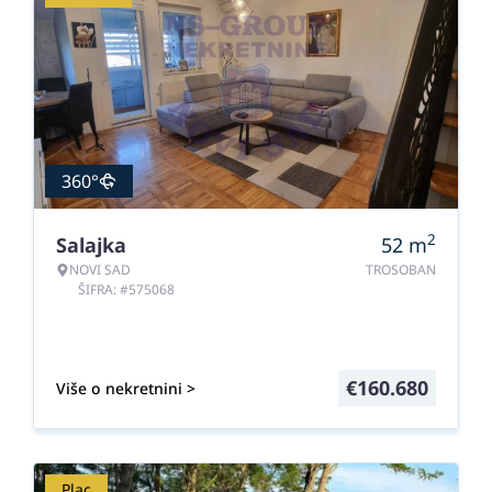
360°
2
Salajka
52
m
NOVI SAD
TROSOBAN
ŠIFRA: #575068
€
160.680
Više o nekretnini >
Plac