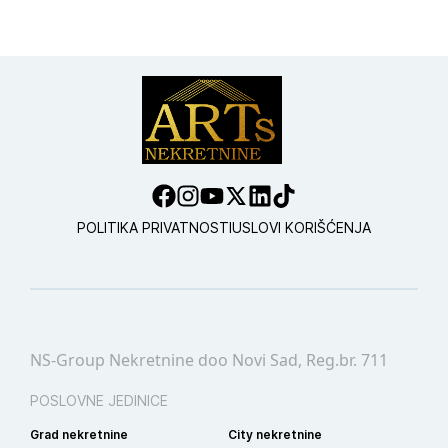
POLITIKA PRIVATNOSTI
USLOVI KORIŠĆENJA
NS-Group Nekretnine doo Novi Sad, Reg.br. 711
POSLOVNE JEDINICE
Grad nekretnine
City nekretnine