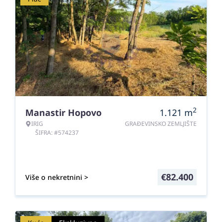
2
Manastir Hopovo
1.121
m
IRIG
GRAĐEVINSKO ZEMLJIŠTE
ŠIFRA: #574237
€
82.400
Više o nekretnini >