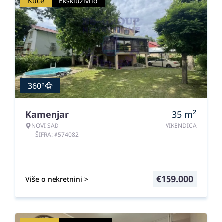
Kuće
Ekskluzivno
360°
2
Kamenjar
35
m
NOVI SAD
VIKENDICA
ŠIFRA: #574082
€
159.000
Više o nekretnini >