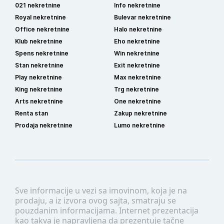
021 nekretnine
Info nekretnine
Royal nekretnine
Bulevar nekretnine
Office nekretnine
Halo nekretnine
Klub nekretnine
Eho nekretnine
Spens nekretnine
Win nekretnine
Stan nekretnine
Exit nekretnine
Play nekretnine
Max nekretnine
King nekretnine
Trg nekretnine
Arts nekretnine
One nekretnine
Renta stan
Zakup nekretnine
Prodaja nekretnine
Lumo nekretnine
Sve informacije u vezi sa imovinom, koja je na
prodaju, a iz izvora ovog sajta, smatraju se
pouzdanim informacijama. Internet prezentacija
kao takva je napravljena da prezentuje tačne