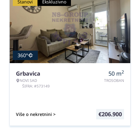
Stanovi
Ekskluzivno
360°
2
Grbavica
50
m
NOVI SAD
TROSOBAN
ŠIFRA: #573149
€
206.900
Više o nekretnini >