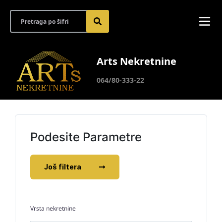
Arts Nekretnine
064/80-333-22
Podesite Parametre
Još filtera
Vrsta nekretnine