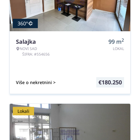
360°
2
Salajka
99
m
NOVI SAD
LOKAL
ŠIFRA: #554656
€
180.250
Više o nekretnini >
Lokali