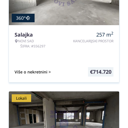
360°
2
Salajka
257
m
NOVI SAD
KANCELARIJSKI PROSTOR
ŠIFRA: #556297
€
714.720
Više o nekretnini >
Lokali