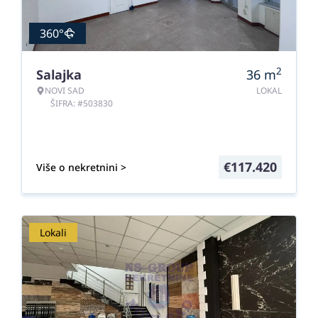
360°
2
Salajka
36
m
NOVI SAD
LOKAL
ŠIFRA: #503830
€
117.420
Više o nekretnini >
Lokali