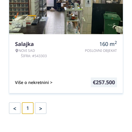
2
Salajka
160
m
NOVI SAD
POSLOVNI OBJEKAT
ŠIFRA: #543303
€
257.500
Više o nekretnini >
<
>
1