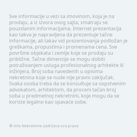
Sve informacije u vezi sa imovinom, koja je na
prodaju, a iz izvora ovog sajta, smatraju se
pouzdanim informacijama. Internet prezentacija
kao takva je napravljena da prezentuje tačne
informacije, ali takav vid prezentovanja podložan je
greškama, propustima i promenama cena. Sve
površine objekata i zemlje koje se prodaju su
približne. Tačne dimenzije se mogu dobiti
potraživanjem usluga profesionalnog arhitekte ili
inžinjera. Broj soba navedenih u opisima
nekretnina koje se nude nije pravni zaključak.
Svaka osoba treba da se konsultuje sa sopstvenim
advokatom, arhitektom, da proceni tačan broj
soba u predmetnoj nekretnini, koje mogu da se
koriste legalno kao spavaće sobe.
©
Arts Nekretnine
zadržava sva prava