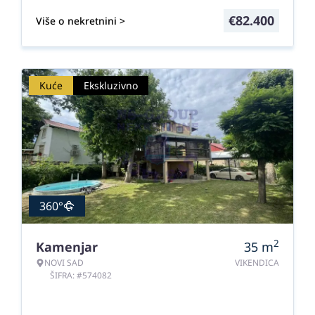
€
82.400
Više o nekretnini >
Kuće
Ekskluzivno
360°
2
Kamenjar
35
m
NOVI SAD
VIKENDICA
ŠIFRA: #574082