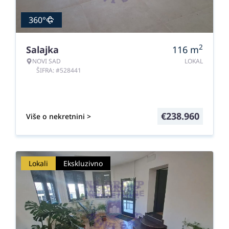
360°
2
Salajka
116
m
NOVI SAD
LOKAL
ŠIFRA: #528441
€
238.960
Više o nekretnini >
Lokali
Ekskluzivno