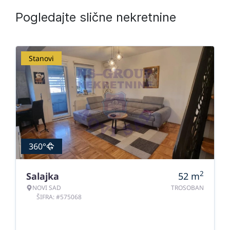
Pogledajte slične nekretnine
Stanovi
360°
2
Salajka
52
m
NOVI SAD
TROSOBAN
ŠIFRA: #575068