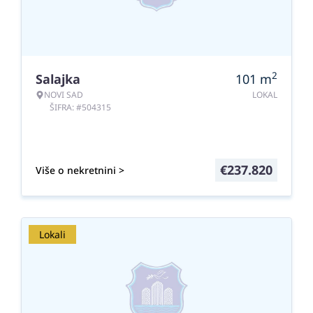
2
Salajka
101
m
NOVI SAD
LOKAL
ŠIFRA: #504315
€
237.820
Više o nekretnini >
Lokali