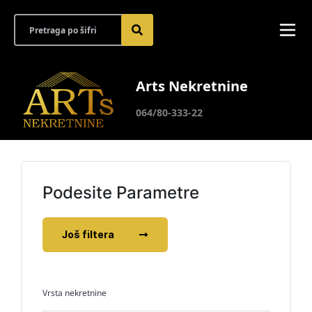
Arts Nekretnine
064/80-333-22
Podesite Parametre
Još filtera
Vrsta nekretnine