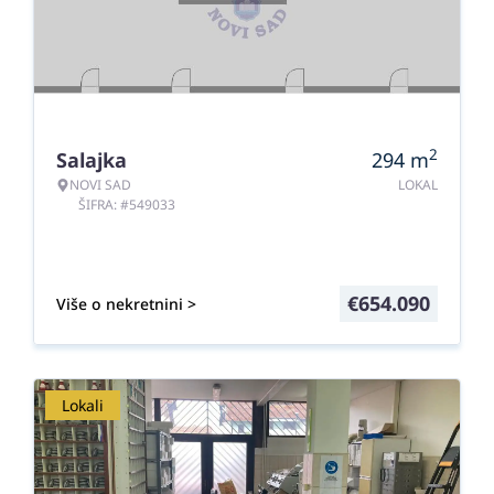
2
Salajka
294
m
NOVI SAD
LOKAL
ŠIFRA: #549033
€
654.090
Više o nekretnini >
Lokali