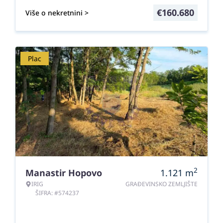
€
160.680
Više o nekretnini >
Plac
2
Manastir Hopovo
1.121
m
IRIG
GRAĐEVINSKO ZEMLJIŠTE
ŠIFRA: #574237