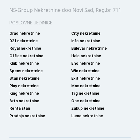
NS-Group Nekretnine doo Novi Sad, Reg.br. 711
POSLOVNE JEDINICE
Grad nekretnine
City nekretnine
021 nekretnine
Info nekretnine
Royal nekretnine
Bulevar nekretnine
Office nekretnine
Halo nekretnine
Klub nekretnine
Eho nekretnine
Spens nekretnine
Win nekretnine
Stan nekretnine
Exit nekretnine
Play nekretnine
Max nekretnine
King nekretnine
Trg nekretnine
Arts nekretnine
One nekretnine
Renta stan
Zakup nekretnine
Prodaja nekretnine
Lumo nekretnine