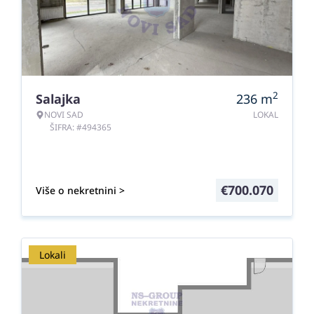
2
Salajka
236
m
NOVI SAD
LOKAL
ŠIFRA: #494365
€
700.070
Više o nekretnini >
Lokali