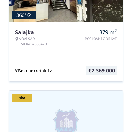
360°
2
Salajka
379
m
NOVI SAD
POSLOVNI OBJEKAT
ŠIFRA: #563428
€
2.369.000
Više o nekretnini >
Lokali