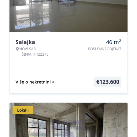
2
Salajka
46
m
NOVI SAD
POSLOVNI OBJEKAT
ŠIFRA: #422275
€
123.600
Više o nekretnini >
Lokali