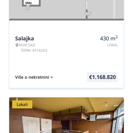
2
Salajka
430
m
NOVI SAD
LOKAL
ŠIFRA: #516203
€
1.168.820
Više o nekretnini >
Lokali