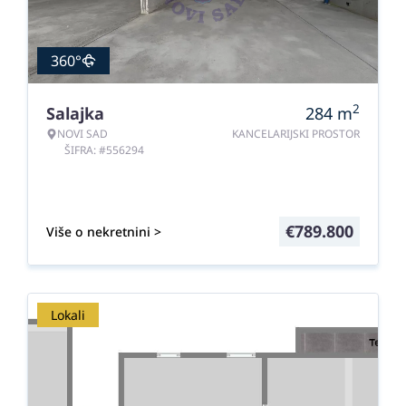
360°
2
Salajka
284
m
NOVI SAD
KANCELARIJSKI PROSTOR
ŠIFRA: #556294
€
789.800
Više o nekretnini >
Lokali