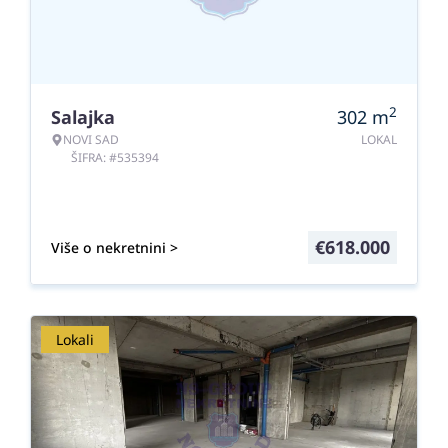
2
Salajka
302
m
NOVI SAD
LOKAL
ŠIFRA: #535394
€
618.000
Više o nekretnini >
Lokali