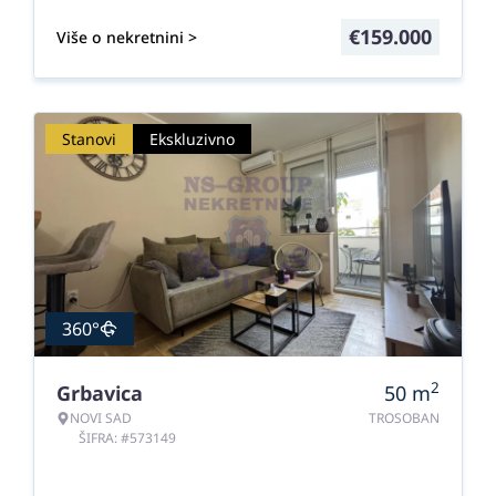
€
159.000
Više o nekretnini >
Stanovi
Ekskluzivno
360°
2
Grbavica
50
m
NOVI SAD
TROSOBAN
ŠIFRA: #573149