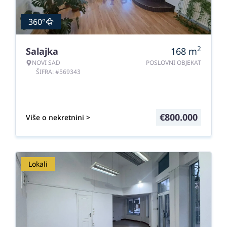
360°
2
Salajka
168
m
NOVI SAD
POSLOVNI OBJEKAT
ŠIFRA: #569343
€
800.000
Više o nekretnini >
Lokali