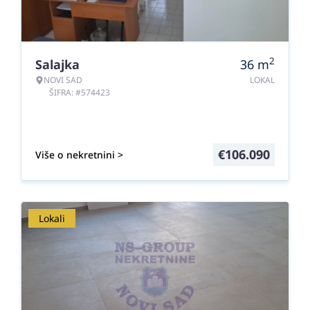
2
Salajka
36
m
NOVI SAD
LOKAL
ŠIFRA: #574423
€
106.090
Više o nekretnini >
Lokali