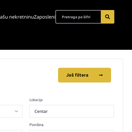
vašu nekretninu
Zaposleni
Još filtera
Lokacija
Centar
Površina