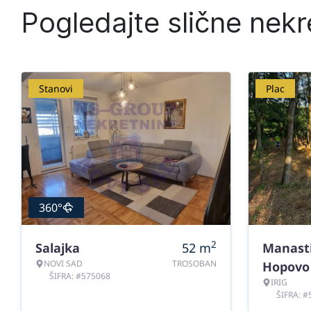
Pogledajte slične nekr
Stanovi
Plac
360°
2
Salajka
52
m
Manast
NOVI SAD
TROSOBAN
Hopovo
ŠIFRA: #575068
IRIG
ŠIFRA: 