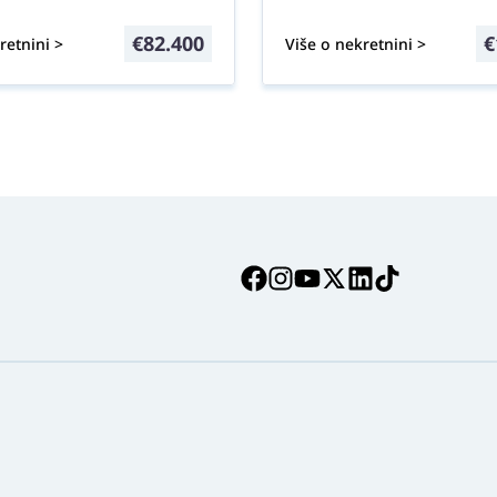
€
82.400
€
retnini >
Više o nekretnini >