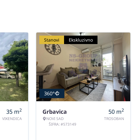
Stanovi
Ekskluzivno
360°
2
2
35
m
Grbavica
50
m
VIKENDICA
NOVI SAD
TROSOBAN
ŠIFRA: #573149