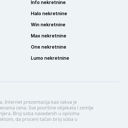
Info nekretnine
Halo nekretnine
Win nekretnine
Max nekretnine
One nekretnine
Lumo nekretnine
. Internet prezentacija kao takva je
menama cena. Sve površine objekata i zemlje
injera. Broj soba navedenih u opisima
tektom, da proceni tačan broj soba u