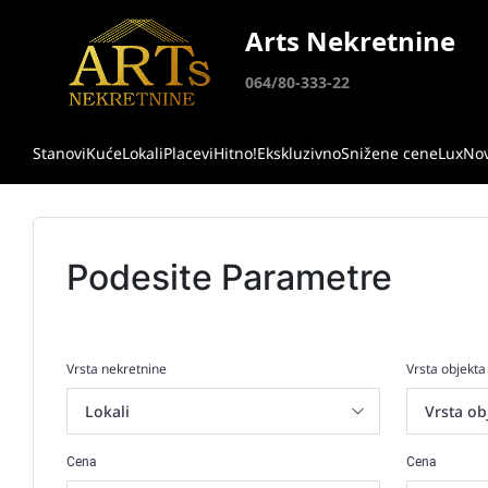
Arts Nekretnine
064/80-333-22
Stanovi
Kuće
Lokali
Placevi
Hitno!
Ekskluzivno
Snižene cene
Lux
No
Podesite Parametre
Vrsta nekretnine
Vrsta objekta
Cena
Cena