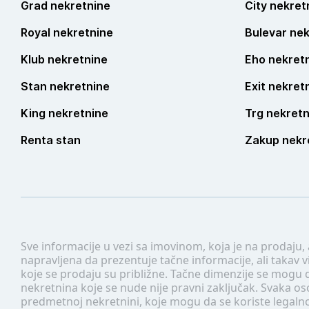
Grad nekretnine
City nekret
Royal nekretnine
Bulevar nek
Klub nekretnine
Eho nekret
Stan nekretnine
Exit nekret
King nekretnine
Trg nekretn
Renta stan
Zakup nekr
Sve informacije u vezi sa imovinom, koja je na prodaju,
napravljena da prezentuje tačne informacije, ali taka
koje se prodaju su približne. Tačne dimenzije se mogu d
nekretnina koje se nude nije pravni zaključak. Svaka o
predmetnoj nekretnini, koje mogu da se koriste legaln