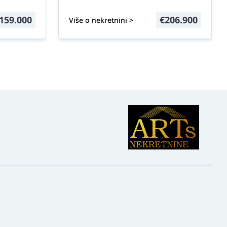
159.000
€
206.900
Više o nekretnini >