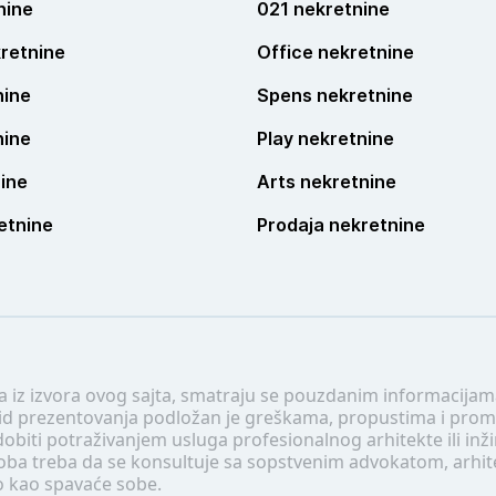
nine
021 nekretnine
retnine
Office nekretnine
nine
Spens nekretnine
nine
Play nekretnine
ine
Arts nekretnine
etnine
Prodaja nekretnine
 a iz izvora ovog sajta, smatraju se pouzdanim informacijama
v vid prezentovanja podložan je greškama, propustima i pro
obiti potraživanjem usluga profesionalnog arhitekte ili inž
soba treba da se konsultuje sa sopstvenim advokatom, arhi
o kao spavaće sobe.