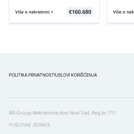
€
160.680
Više o nekretnini >
Više o nek
POLITIKA PRIVATNOSTI
USLOVI KORIŠĆENJA
NS-Group Nekretnine doo Novi Sad, Reg.br. 711
POSLOVNE JEDINICE