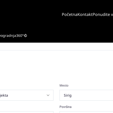
Početna
Kontakt
Ponudite 
vogradnja
360°
Mesto
Površina