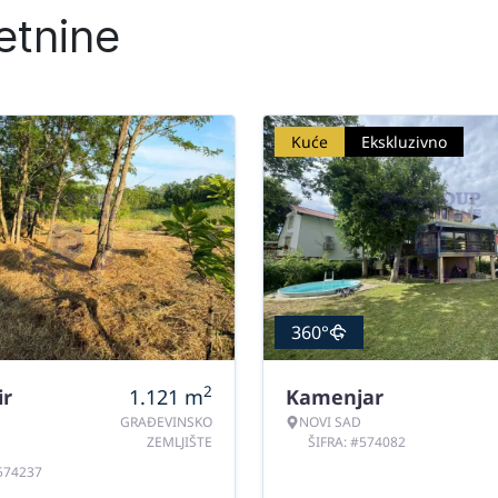
etnine
Kuće
Ekskluzivno
360°
2
ir
1.121
m
Kamenjar
GRAĐEVINSKO
NOVI SAD
ZEMLJIŠTE
ŠIFRA: #574082
#574237