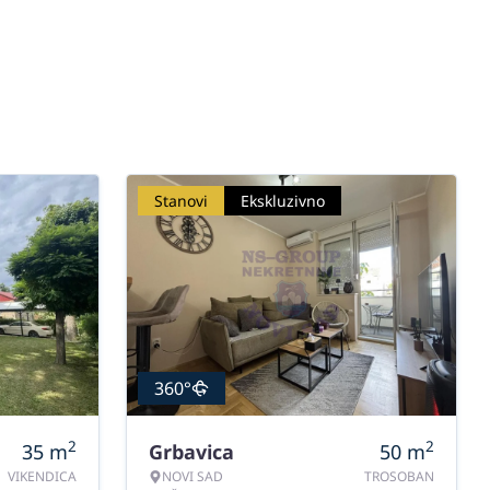
Stanovi
Ekskluzivno
360°
2
2
35
m
Grbavica
50
m
VIKENDICA
NOVI SAD
TROSOBAN