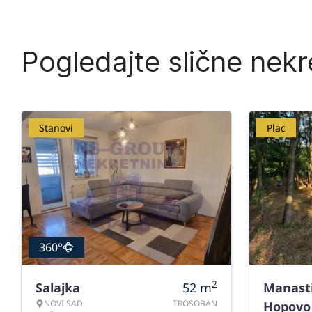
Pogledajte slične nekr
Stanovi
Plac
360°
2
Salajka
52
m
Manast
NOVI SAD
TROSOBAN
Hopovo