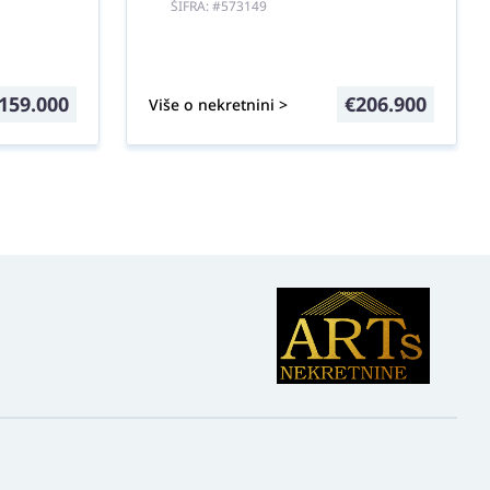
ŠIFRA: #573149
159.000
€
206.900
Više o nekretnini >