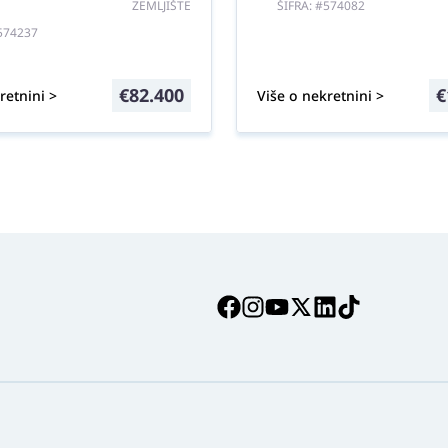
ZEMLJIŠTE
ŠIFRA: #574082
#574237
€
82.400
€
retnini >
Više o nekretnini >