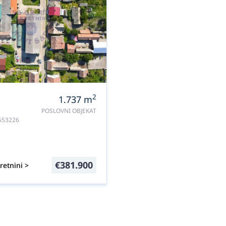
2
1.737
m
POSLOVNI OBJEKAT
#553226
€
381.900
retnini >