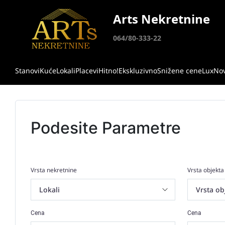
Arts Nekretnine
064/80-333-22
Stanovi
Kuće
Lokali
Placevi
Hitno!
Ekskluzivno
Snižene cene
Lux
No
Podesite Parametre
Vrsta nekretnine
Vrsta objekta
Cena
Cena