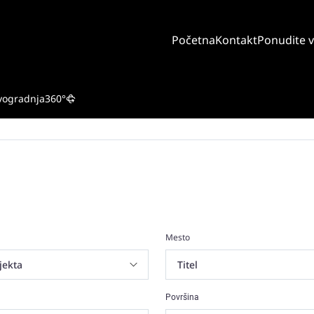
Početna
Kontakt
Ponudite 
vogradnja
360°
Mesto
Površina