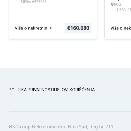
ŠIFRA: #575068
IRIG
ŠIFRA: 
€
160.680
Više o nekretnini >
Više o nek
POLITIKA PRIVATNOSTI
USLOVI KORIŠĆENJA
NS-Group Nekretnine doo Novi Sad, Reg.br. 711