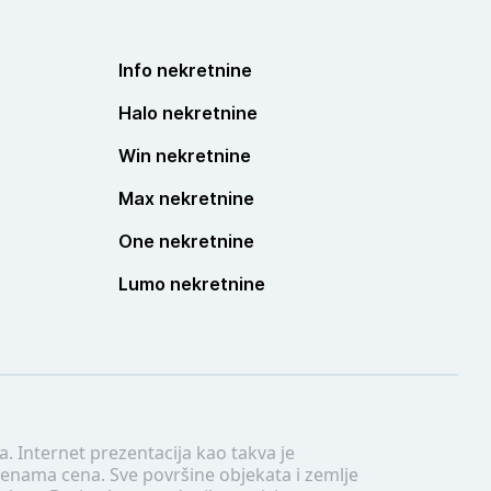
Info nekretnine
Halo nekretnine
Win nekretnine
Max nekretnine
One nekretnine
Lumo nekretnine
. Internet prezentacija kao takva je
menama cena. Sve površine objekata i zemlje