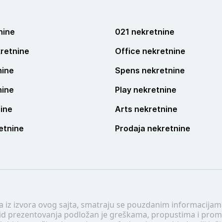
nine
021 nekretnine
retnine
Office nekretnine
nine
Spens nekretnine
nine
Play nekretnine
ine
Arts nekretnine
etnine
Prodaja nekretnine
 a iz izvora ovog sajta, smatraju se pouzdanim informacijama
v vid prezentovanja podložan je greškama, propustima i pro