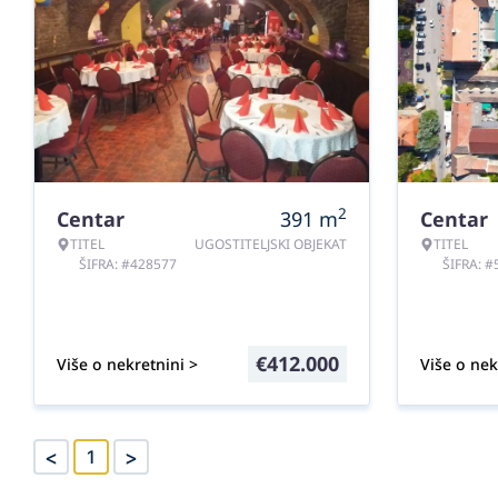
2
Centar
391
m
Centar
TITEL
UGOSTITELJSKI OBJEKAT
TITEL
ŠIFRA: #428577
ŠIFRA: 
€
412.000
Više o nekretnini >
Više o nek
<
>
1