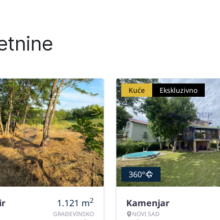
etnine
Kuće
Ekskluzivno
360°
2
ir
1.121
m
Kamenjar
GRAĐEVINSKO
NOVI SAD