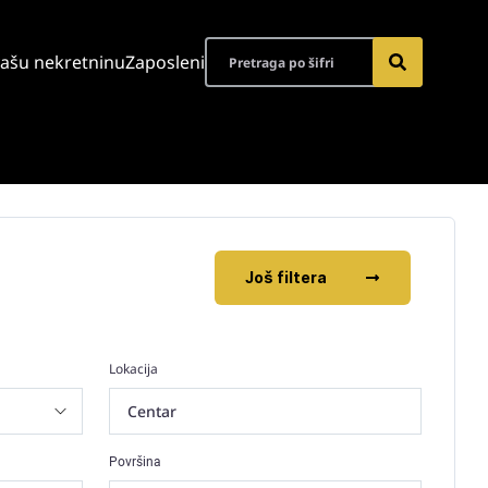
vašu nekretninu
Zaposleni
Još filtera
Lokacija
Centar
Površina