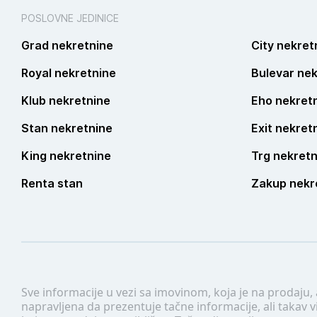
POSLOVNE JEDINICE
Grad nekretnine
City nekret
Royal nekretnine
Bulevar nek
Klub nekretnine
Eho nekret
Stan nekretnine
Exit nekret
King nekretnine
Trg nekretn
Renta stan
Zakup nekr
Sve informacije u vezi sa imovinom, koja je na prodaju,
napravljena da prezentuje tačne informacije, ali taka