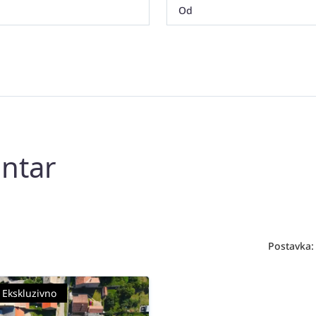
entar
Postavka:
Ekskluzivno