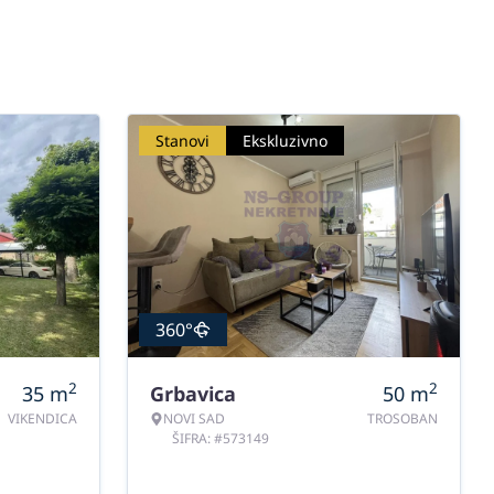
Stanovi
Ekskluzivno
360°
2
2
35
m
Grbavica
50
m
VIKENDICA
NOVI SAD
TROSOBAN
ŠIFRA: #573149