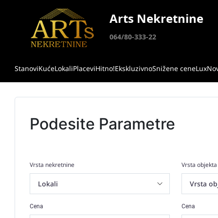
Arts Nekretnine
064/80-333-22
Stanovi
Kuće
Lokali
Placevi
Hitno!
Ekskluzivno
Snižene cene
Lux
No
Podesite Parametre
Vrsta nekretnine
Vrsta objekta
Cena
Cena