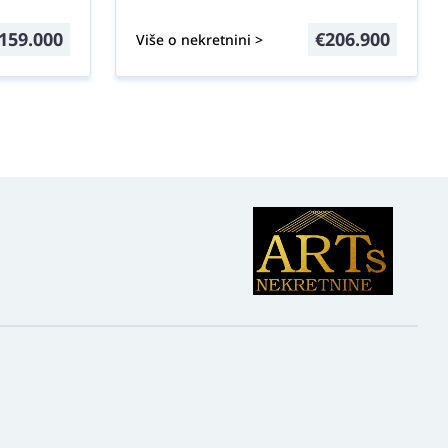
159.000
€
206.900
Više o nekretnini >