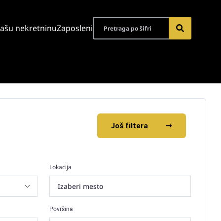
vašu nekretninu
Zaposleni
Još filtera
Lokacija
Izaberi mesto
Površina