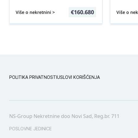
€
160.680
Više o nekretnini >
Više o nek
POLITIKA PRIVATNOSTI
USLOVI KORIŠĆENJA
NS-Group Nekretnine doo Novi Sad, Reg.br. 711
POSLOVNE JEDINICE