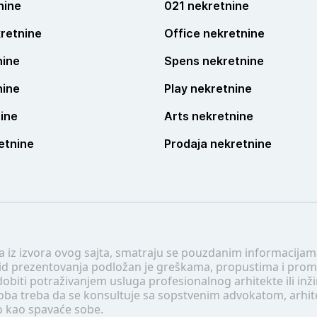
nine
021 nekretnine
retnine
Office nekretnine
nine
Spens nekretnine
nine
Play nekretnine
ine
Arts nekretnine
etnine
Prodaja nekretnine
 a iz izvora ovog sajta, smatraju se pouzdanim informacijama
v vid prezentovanja podložan je greškama, propustima i pro
obiti potraživanjem usluga profesionalnog arhitekte ili inž
soba treba da se konsultuje sa sopstvenim advokatom, arhi
o kao spavaće sobe.