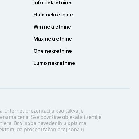
Info nekretnine
Halo nekretnine
Win nekretnine
Max nekretnine
One nekretnine
Lumo nekretnine
. Internet prezentacija kao takva je
menama cena. Sve površine objekata i zemlje
injera. Broj soba navedenih u opisima
tektom, da proceni tačan broj soba u