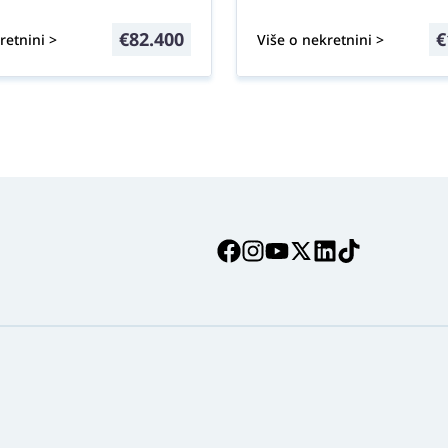
€
82.400
€
retnini >
Više o nekretnini >