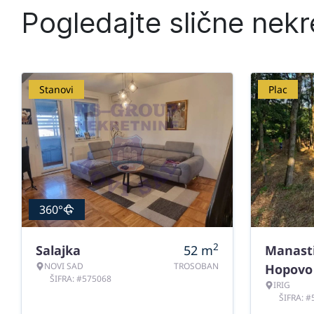
Pogledajte slične nekr
Stanovi
Plac
360°
2
Salajka
52
m
Manast
NOVI SAD
TROSOBAN
Hopovo
ŠIFRA: #575068
IRIG
ŠIFRA: 