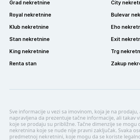
Grad nekretnine
City nekret
Royal nekretnine
Bulevar nek
Klub nekretnine
Eho nekret
Stan nekretnine
Exit nekret
King nekretnine
Trg nekretn
Renta stan
Zakup nekr
Sve informacije u vezi sa imovinom, koja je na prodaju,
napravljena da prezentuje tačne informacije, ali taka
koje se prodaju su približne. Tačne dimenzije se mogu d
nekretnina koje se nude nije pravni zaključak. Svaka o
predmetnoj nekretnini, koje mogu da se koriste legaln