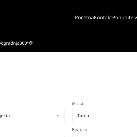
Početna
Kontakt
Ponudite 
vogradnja
360°
Mesto
Površina