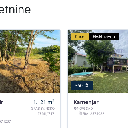
etnine
Kuće
Ekskluzivno
360°
2
ir
1.121
m
Kamenjar
GRAĐEVINSKO
NOVI SAD
ZEMLJIŠTE
ŠIFRA: #574082
#574237