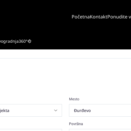
Početna
Kontakt
Ponudite 
vogradnja
360°
Mesto
Površina