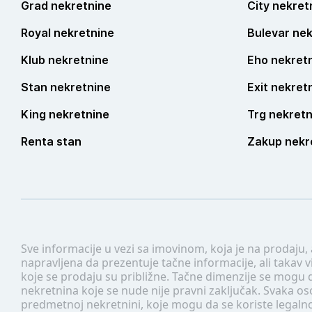
Grad nekretnine
City nekret
Royal nekretnine
Bulevar nek
Klub nekretnine
Eho nekret
Stan nekretnine
Exit nekret
King nekretnine
Trg nekretn
Renta stan
Zakup nekr
Sve informacije u vezi sa imovinom, koja je na prodaju,
napravljena da prezentuje tačne informacije, ali taka
koje se prodaju su približne. Tačne dimenzije se mogu d
nekretnina koje se nude nije pravni zaključak. Svaka o
predmetnoj nekretnini, koje mogu da se koriste legaln