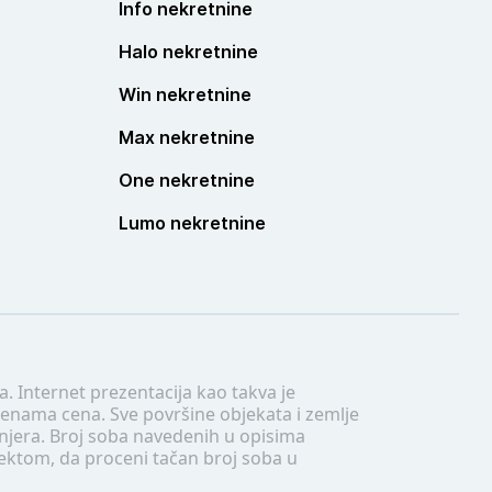
Info nekretnine
Halo nekretnine
Win nekretnine
Max nekretnine
One nekretnine
Lumo nekretnine
. Internet prezentacija kao takva je
menama cena. Sve površine objekata i zemlje
injera. Broj soba navedenih u opisima
tektom, da proceni tačan broj soba u