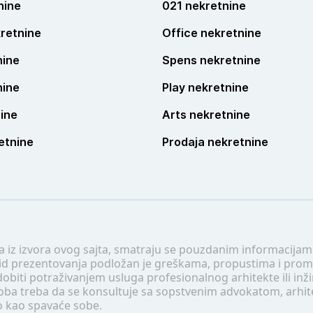
nine
021 nekretnine
retnine
Office nekretnine
nine
Spens nekretnine
nine
Play nekretnine
ine
Arts nekretnine
etnine
Prodaja nekretnine
 a iz izvora ovog sajta, smatraju se pouzdanim informacijama
v vid prezentovanja podložan je greškama, propustima i pro
obiti potraživanjem usluga profesionalnog arhitekte ili inž
soba treba da se konsultuje sa sopstvenim advokatom, arhi
o kao spavaće sobe.