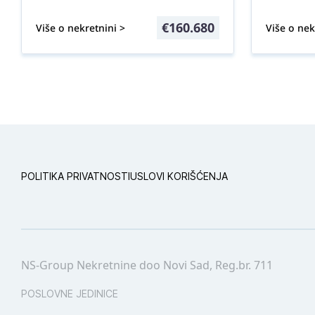
€
160.680
Više o nekretnini >
Više o nek
POLITIKA PRIVATNOSTI
USLOVI KORIŠĆENJA
NS-Group Nekretnine doo Novi Sad, Reg.br. 711
POSLOVNE JEDINICE