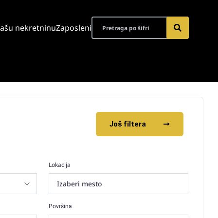
vašu nekretninu
Zaposleni
Još filtera
Lokacija
Izaberi mesto
Površina