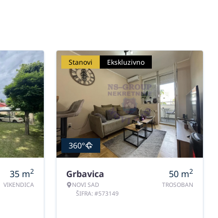
Stanovi
Ekskluzivno
360°
2
2
35
m
Grbavica
50
m
VIKENDICA
NOVI SAD
TROSOBAN
ŠIFRA: #573149