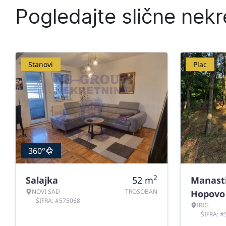
Pogledajte slične nekr
Stanovi
Plac
360°
2
Salajka
52
m
Manast
NOVI SAD
TROSOBAN
Hopovo
ŠIFRA: #575068
IRIG
ŠIFRA: 