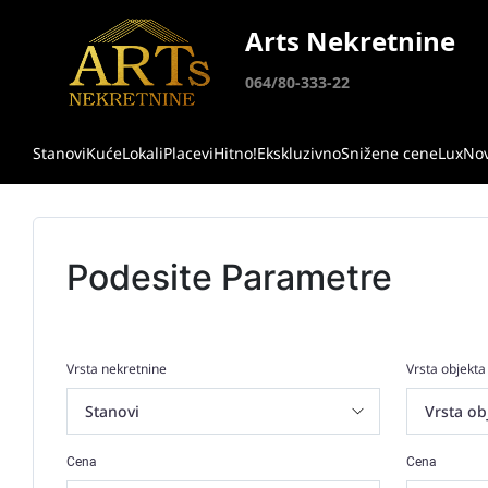
Arts Nekretnine
064/80-333-22
Stanovi
Kuće
Lokali
Placevi
Hitno!
Ekskluzivno
Snižene cene
Lux
No
Podesite Parametre
Vrsta nekretnine
Vrsta objekta
Cena
Cena