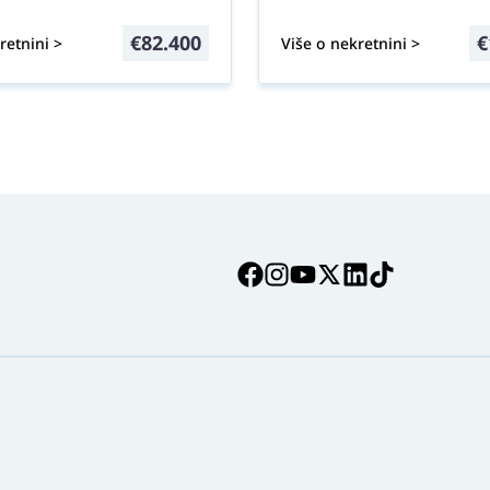
€
82.400
€
retnini >
Više o nekretnini >