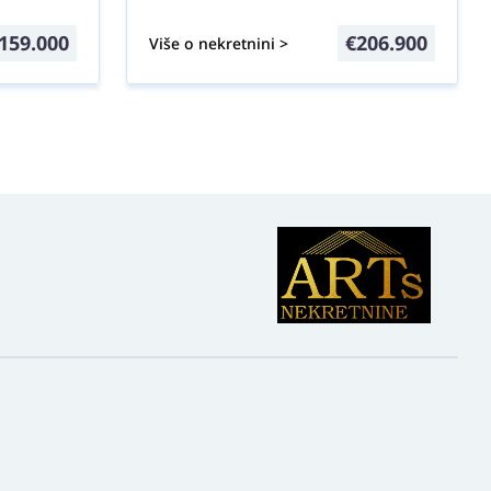
159.000
€
206.900
Više o nekretnini >