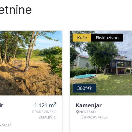
etnine
Kuće
Ekskluzivno
360°
2
ir
1.121
m
Kamenjar
GRAĐEVINSKO
NOVI SAD
ZEMLJIŠTE
ŠIFRA: #574082
#574237