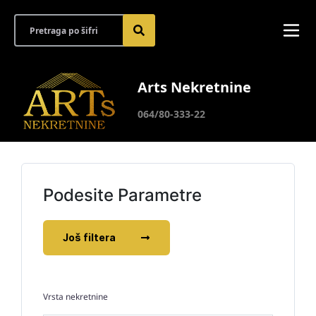
Arts Nekretnine
064/80-333-22
Podesite Parametre
Još filtera
Vrsta nekretnine