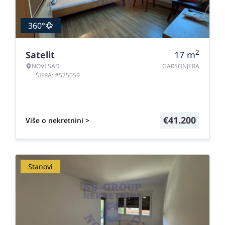
360°
2
Satelit
17
m
NOVI SAD
GARSONJERA
ŠIFRA: #575059
€
41.200
Više o nekretnini >
Stanovi