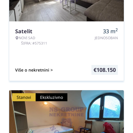
2
Satelit
33
m
NOVI SAD
JEDNOSOBAN
ŠIFRA: #575311
€
108.150
Više o nekretnini >
Stanovi
Ekskluzivno