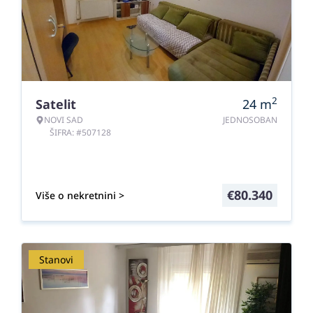
2
Satelit
24
m
NOVI SAD
JEDNOSOBAN
ŠIFRA: #507128
€
80.340
Više o nekretnini >
Stanovi