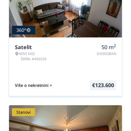
360°
2
Satelit
50
m
NOVI SAD
DVOSOBAN
ŠIFRA: #456520
€
123.600
Više o nekretnini >
Stanovi