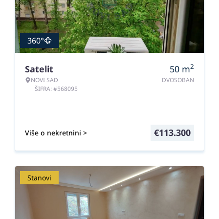
360°
2
Satelit
50
m
NOVI SAD
DVOSOBAN
ŠIFRA: #568095
€
113.300
Više o nekretnini >
Stanovi