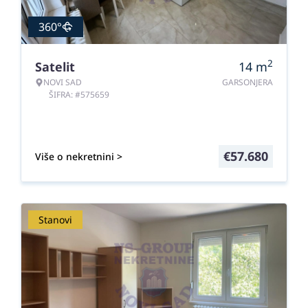
360°
2
Satelit
14
m
NOVI SAD
GARSONJERA
ŠIFRA: #575659
€
57.680
Više o nekretnini >
Stanovi