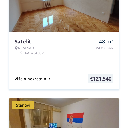
2
Satelit
48
m
NOVI SAD
DVOSOBAN
ŠIFRA: #545029
€
121.540
Više o nekretnini >
Stanovi