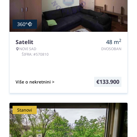
360°
2
Satelit
48
m
NOVI SAD
DVOSOBAN
ŠIFRA: #570810
€
133.900
Više o nekretnini >
Stanovi