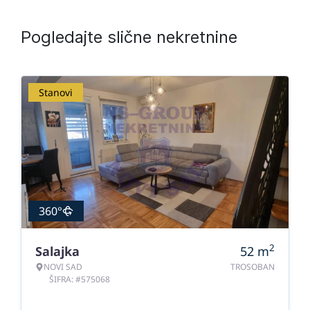
Pogledajte slične nekretnine
Stanovi
360°
2
Salajka
52
m
NOVI SAD
TROSOBAN
ŠIFRA: #575068