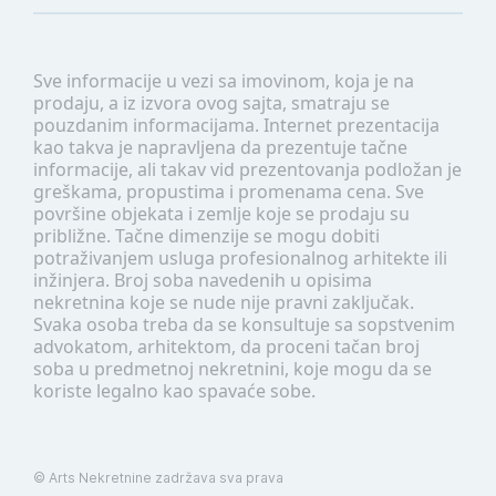
Sve informacije u vezi sa imovinom, koja je na
prodaju, a iz izvora ovog sajta, smatraju se
pouzdanim informacijama. Internet prezentacija
kao takva je napravljena da prezentuje tačne
informacije, ali takav vid prezentovanja podložan je
greškama, propustima i promenama cena. Sve
površine objekata i zemlje koje se prodaju su
približne. Tačne dimenzije se mogu dobiti
potraživanjem usluga profesionalnog arhitekte ili
inžinjera. Broj soba navedenih u opisima
nekretnina koje se nude nije pravni zaključak.
Svaka osoba treba da se konsultuje sa sopstvenim
advokatom, arhitektom, da proceni tačan broj
soba u predmetnoj nekretnini, koje mogu da se
koriste legalno kao spavaće sobe.
©
Arts Nekretnine
zadržava sva prava