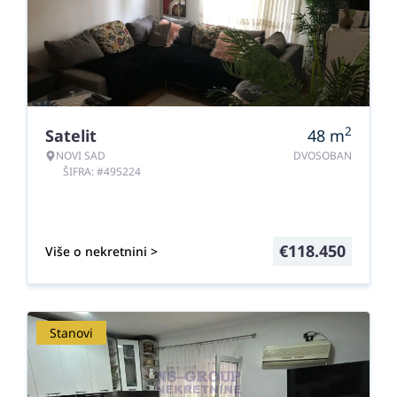
2
Satelit
48
m
NOVI SAD
DVOSOBAN
ŠIFRA: #495224
€
118.450
Više o nekretnini >
Stanovi