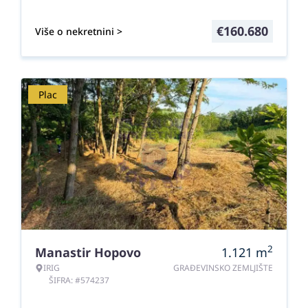
€
160.680
Više o nekretnini >
Plac
2
Manastir Hopovo
1.121
m
IRIG
GRAĐEVINSKO ZEMLJIŠTE
ŠIFRA: #574237