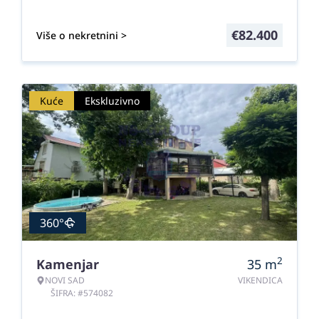
€
82.400
Više o nekretnini >
Kuće
Ekskluzivno
360°
2
Kamenjar
35
m
NOVI SAD
VIKENDICA
ŠIFRA: #574082