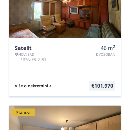
2
Satelit
46
m
NOVI SAD
DVOSOBAN
ŠIFRA: #512153
€
101.970
Više o nekretnini >
Stanovi