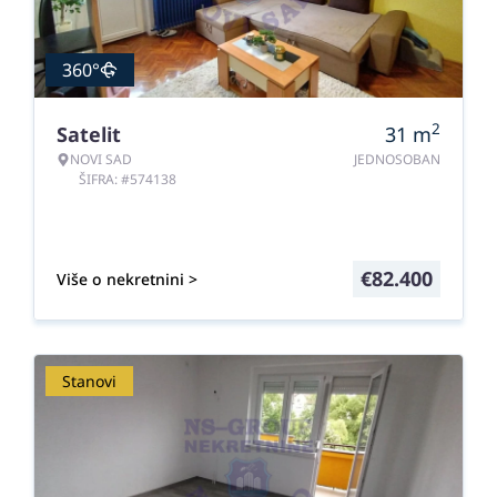
360°
2
Satelit
31
m
NOVI SAD
JEDNOSOBAN
ŠIFRA: #574138
€
82.400
Više o nekretnini >
Stanovi