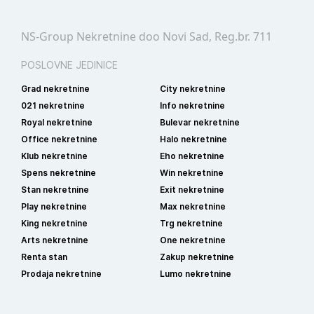
NS-Group Nekretnine doo Novi Sad, Reg.br. 711
POSLOVNE JEDINICE
Grad nekretnine
City nekretnine
021 nekretnine
Info nekretnine
Royal nekretnine
Bulevar nekretnine
Office nekretnine
Halo nekretnine
Klub nekretnine
Eho nekretnine
Spens nekretnine
Win nekretnine
Stan nekretnine
Exit nekretnine
Play nekretnine
Max nekretnine
King nekretnine
Trg nekretnine
Arts nekretnine
One nekretnine
Renta stan
Zakup nekretnine
Prodaja nekretnine
Lumo nekretnine