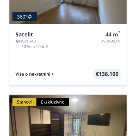
360°
2
Satelit
44
m
NOVI SAD
DVOSOBAN
ŠIFRA: #574618
€
136.100
Više o nekretnini >
Stanovi
Ekskluzivno