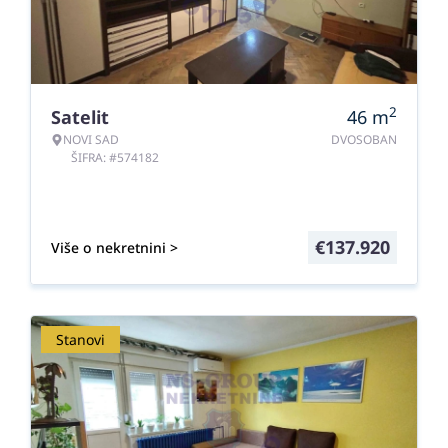
2
Satelit
46
m
NOVI SAD
DVOSOBAN
ŠIFRA: #574182
€
137.920
Više o nekretnini >
Stanovi