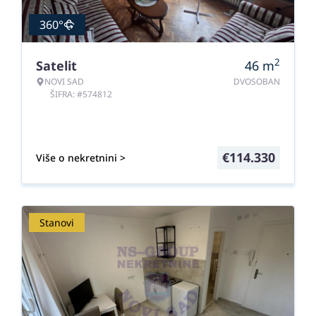
360°
2
Satelit
46
m
NOVI SAD
DVOSOBAN
ŠIFRA: #574812
€
114.330
Više o nekretnini >
Stanovi