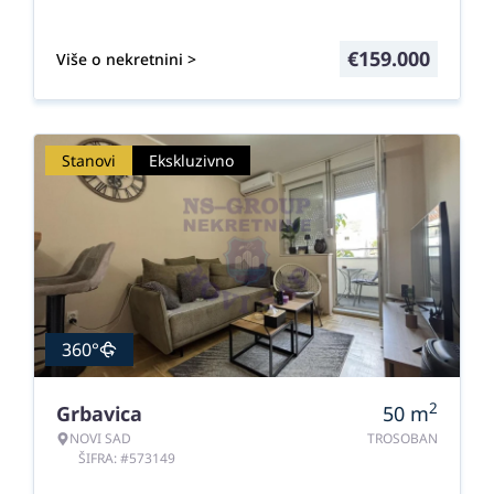
€
159.000
Više o nekretnini >
Stanovi
Ekskluzivno
360°
2
Grbavica
50
m
NOVI SAD
TROSOBAN
ŠIFRA: #573149