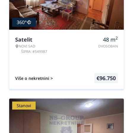
360°
2
Satelit
48
m
NOVI SAD
DVOSOBAN
ŠIFRA: #549987
€
96.750
Više o nekretnini >
Stanovi