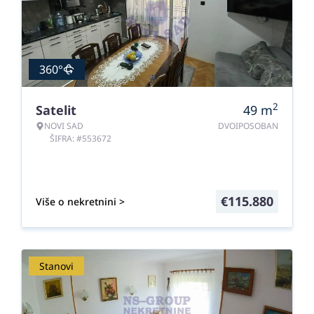
360°
2
Satelit
49
m
NOVI SAD
DVOIPOSOBAN
ŠIFRA: #553672
€
115.880
Više o nekretnini >
Stanovi