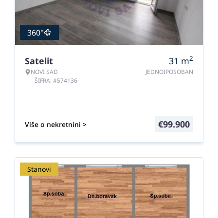
360°
2
Satelit
31
m
NOVI SAD
JEDNOIPOSOBAN
ŠIFRA: #574136
€
99.900
Više o nekretnini >
Stanovi