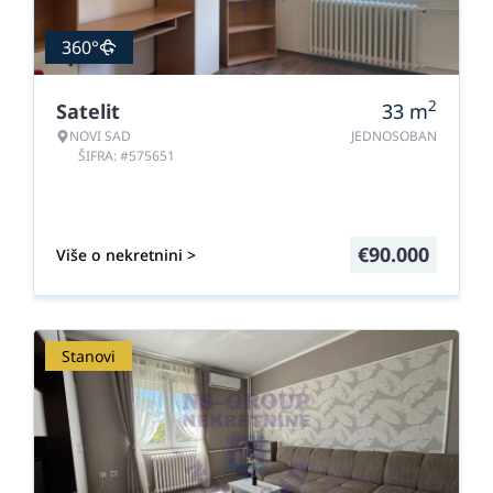
360°
2
Satelit
33
m
NOVI SAD
JEDNOSOBAN
ŠIFRA: #575651
€
90.000
Više o nekretnini >
Stanovi