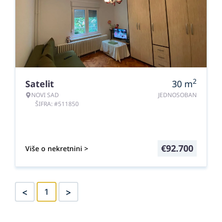
2
Satelit
30
m
NOVI SAD
JEDNOSOBAN
ŠIFRA: #511850
€
92.700
Više o nekretnini >
<
>
1