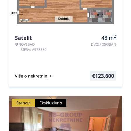
2
Satelit
48
m
NOVI SAD
DVOIPOSOBAN
ŠIFRA: #573839
€
123.600
Više o nekretnini >
Stanovi
Ekskluzivno