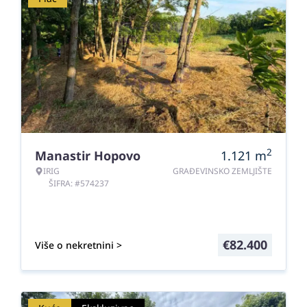
2
Manastir Hopovo
1.121
m
IRIG
GRAĐEVINSKO ZEMLJIŠTE
ŠIFRA: #574237
€
82.400
Više o nekretnini >