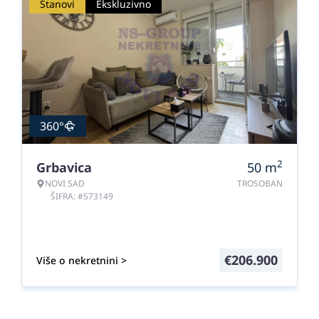
Stanovi
Ekskluzivno
360°
2
Grbavica
50
m
NOVI SAD
TROSOBAN
ŠIFRA: #573149
€
206.900
Više o nekretnini >