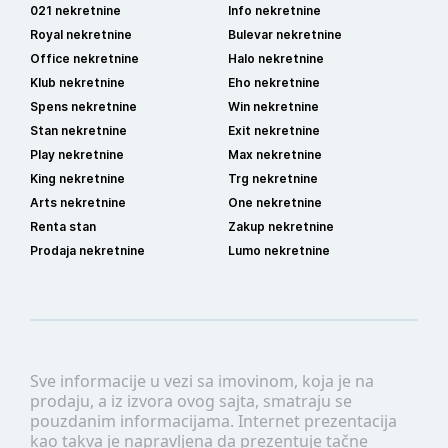
021 nekretnine
Info nekretnine
Royal nekretnine
Bulevar nekretnine
Office nekretnine
Halo nekretnine
Klub nekretnine
Eho nekretnine
Spens nekretnine
Win nekretnine
Stan nekretnine
Exit nekretnine
Play nekretnine
Max nekretnine
King nekretnine
Trg nekretnine
Arts nekretnine
One nekretnine
Renta stan
Zakup nekretnine
Prodaja nekretnine
Lumo nekretnine
Sve informacije u vezi sa imovinom, koja je na
prodaju, a iz izvora ovog sajta, smatraju se
pouzdanim informacijama. Internet prezentacija
kao takva je napravljena da prezentuje tačne