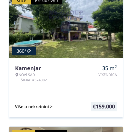
Kuće
Ekskluzivno
360°
2
Kamenjar
35
m
NOVI SAD
VIKENDICA
ŠIFRA: #574082
€
159.000
Više o nekretnini >