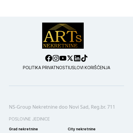
POLITIKA PRIVATNOSTI
USLOVI KORIŠĆENJA
NS-Group Nekretnine doo Novi Sad, Reg.br. 711
POSLOVNE JEDINICE
Grad nekretnine
City nekretnine