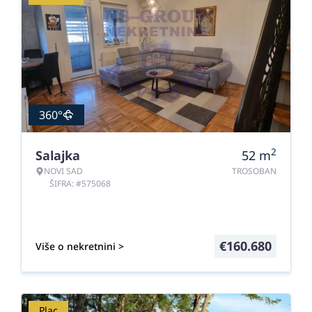
360°
2
Salajka
52
m
NOVI SAD
TROSOBAN
ŠIFRA: #575068
€
160.680
Više o nekretnini >
Plac