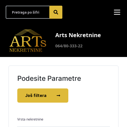
Arts Nekretnine
064/80-333-22
Podesite Parametre
Još filtera
Vrsta nekretnine