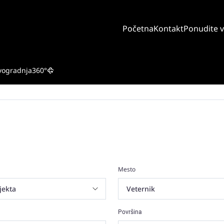
Početna
Kontakt
Ponudite 
vogradnja
360°
Mesto
Površina