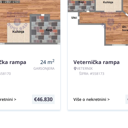
2
ička rampa
24
m
Veternička rampa
GARSONJERA
VETERNIK
#558170
ŠIFRA: #558173
€
46.830
retnini >
Više o nekretnini >