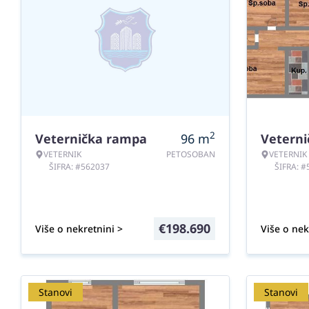
2
Veternička rampa
96
m
Vetern
VETERNIK
PETOSOBAN
VETERNIK
ŠIFRA: #562037
ŠIFRA: 
€
198.690
Više o nekretnini >
Više o nek
Stanovi
Stanovi