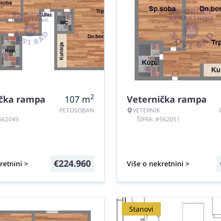
2
ička rampa
107
m
Veternička rampa
PETOSOBAN
VETERNIK
#562049
ŠIFRA: #562051
€
224.960
retnini >
Više o nekretnini >
Stanovi