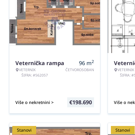
2
Veternička rampa
96
m
Vetern
VETERNIK
ČETVOROSOBAN
VETERNIK
ŠIFRA: #562057
ŠIFRA: 
€
198.690
Više o nekretnini >
Više o nek
Stanovi
Stanovi