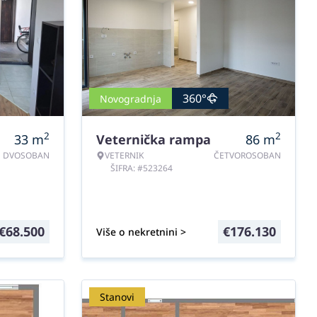
360°
Novogradnja
2
2
33
m
Veternička rampa
86
m
DVOSOBAN
VETERNIK
ČETVOROSOBAN
ŠIFRA: #523264
€
68.500
€
176.130
Više o nekretnini >
Stanovi