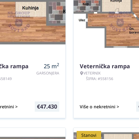
2
ička rampa
25
m
Veternička rampa
GARSONJERA
VETERNIK
#558149
ŠIFRA: #558156
€
47.430
retnini >
Više o nekretnini >
Stanovi