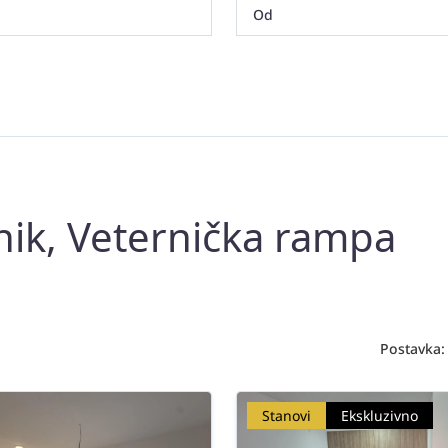
nik, Veternička rampa
Postavka:
Stanovi
Ekskluzivno