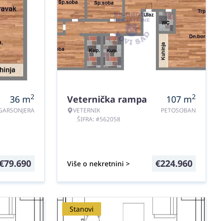
2
2
36
m
Veternička rampa
107
m
GARSONJERA
VETERNIK
PETOSOBAN
ŠIFRA: #562058
€
79.690
€
224.960
Više o nekretnini >
Stanovi