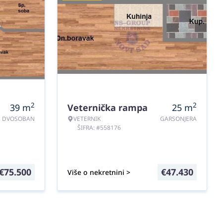
2
2
39
m
Veternička rampa
25
m
DVOSOBAN
VETERNIK
GARSONJERA
ŠIFRA: #558176
€
75.500
€
47.430
Više o nekretnini >