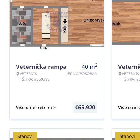
2
Veternička rampa
40
m
Vetern
VETERNIK
JEDNOIPOSOBAN
VETERNIK
ŠIFRA: #559398
ŠIFRA: 
€
65.920
Više o nekretnini >
Više o nek
Stanovi
Stanovi