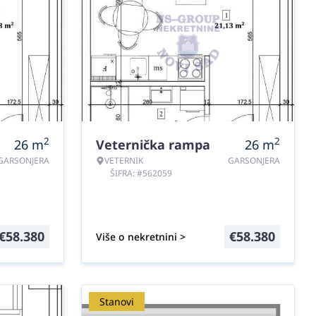
2
2
26
m
Veternička rampa
26
m
GARSONJERA
VETERNIK
GARSONJERA
ŠIFRA: #562059
€
58.380
€
58.380
Više o nekretnini >
Stanovi