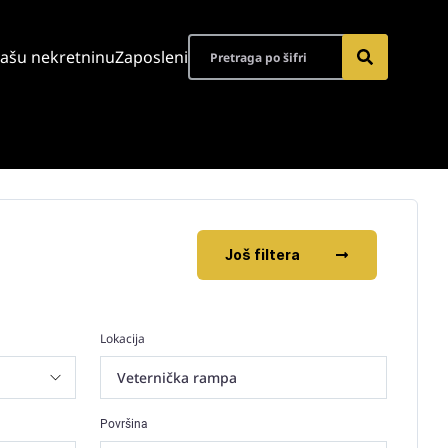
vašu nekretninu
Zaposleni
Još filtera
Lokacija
Veternička rampa
Površina