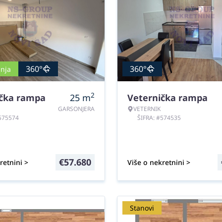
360°
360°
nja
2
ička rampa
25
m
Veternička rampa
GARSONJERA
VETERNIK
#575574
ŠIFRA: #574535
€
57.680
retnini >
Više o nekretnini >
Stanovi