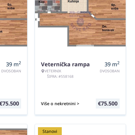
2
2
39
m
Veternička rampa
39
m
DVOSOBAN
VETERNIK
DVOSOBAN
ŠIFRA: #558168
€
75.500
€
75.500
Više o nekretnini >
Stanovi