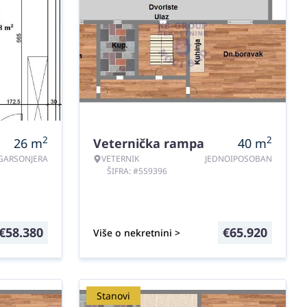
2
2
26
m
Veternička rampa
40
m
GARSONJERA
VETERNIK
JEDNOIPOSOBAN
ŠIFRA: #559396
€
58.380
€
65.920
Više o nekretnini >
Stanovi