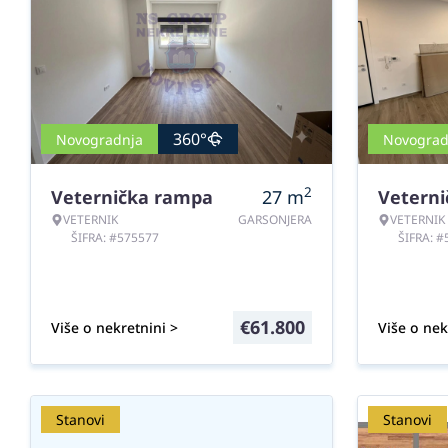
360°
Novogradnja
Novograd
2
Veternička rampa
27
m
Vetern
VETERNIK
GARSONJERA
VETERNIK
ŠIFRA: #575577
ŠIFRA: 
€
61.800
Više o nekretnini >
Više o nek
Stanovi
Stanovi