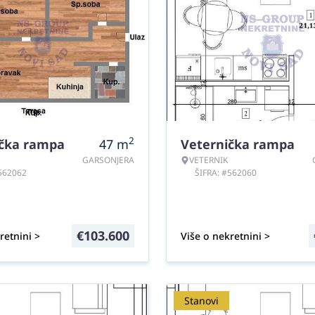
2
ička rampa
47
m
Veternička rampa
GARSONJERA
VETERNIK
#562062
ŠIFRA: #562060
€
103.600
retnini >
Više o nekretnini >
Stanovi