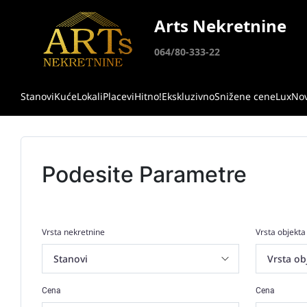
Arts Nekretnine
064/80-333-22
Stanovi
Kuće
Lokali
Placevi
Hitno!
Ekskluzivno
Snižene cene
Lux
No
Podesite Parametre
Vrsta nekretnine
Vrsta objekta
Cena
Cena