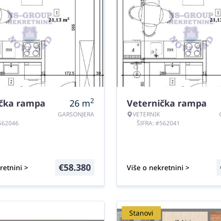
2
ička rampa
26
m
Veternička rampa
GARSONJERA
VETERNIK
#562046
ŠIFRA: #562041
€
58.380
retnini >
Više o nekretnini >
Stanovi