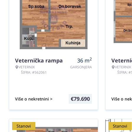
2
Veternička rampa
36
m
Vetern
VETERNIK
GARSONJERA
VETERNIK
ŠIFRA: #562061
ŠIFRA: 
€
79.690
Više o nekretnini >
Više o nek
Stanovi
Stanovi