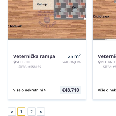
2
Veternička rampa
25
m
Vetern
VETERNIK
GARSONJERA
VETERNIK
ŠIFRA: #558169
ŠIFRA: 
€
48.710
Više o nekretnini >
Više o nek
<
>
1
2