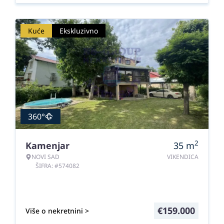
Kuće
Ekskluzivno
360°
2
Kamenjar
35
m
NOVI SAD
VIKENDICA
ŠIFRA: #574082
€
159.000
Više o nekretnini >