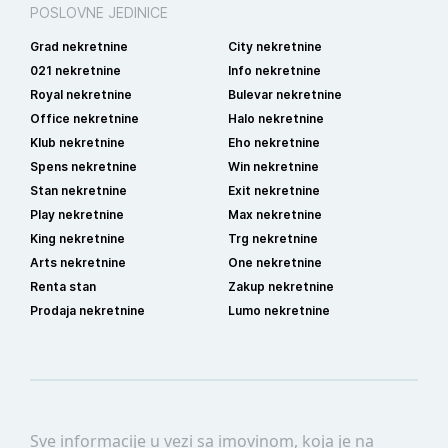
POSLOVNE JEDINICE
Grad nekretnine
City nekretnine
021 nekretnine
Info nekretnine
Royal nekretnine
Bulevar nekretnine
Office nekretnine
Halo nekretnine
Klub nekretnine
Eho nekretnine
Spens nekretnine
Win nekretnine
Stan nekretnine
Exit nekretnine
Play nekretnine
Max nekretnine
King nekretnine
Trg nekretnine
Arts nekretnine
One nekretnine
Renta stan
Zakup nekretnine
Prodaja nekretnine
Lumo nekretnine
Sve informacije u vezi sa imovinom, koja je na