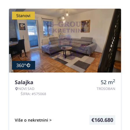
Stanovi
360°
2
Salajka
52
m
NOVI SAD
TROSOBAN
ŠIFRA: #575068
€
160.680
Više o nekretnini >