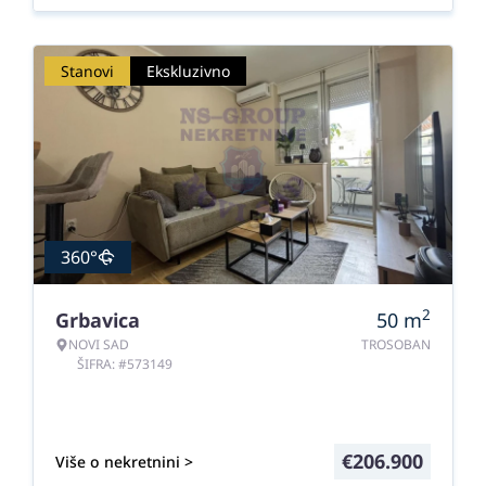
Stanovi
Ekskluzivno
360°
2
Grbavica
50
m
NOVI SAD
TROSOBAN
ŠIFRA: #573149
€
206.900
Više o nekretnini >