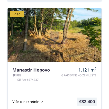
Plac
2
Manastir Hopovo
1.121
m
IRIG
GRAĐEVINSKO ZEMLJIŠTE
ŠIFRA: #574237
€
82.400
Više o nekretnini >