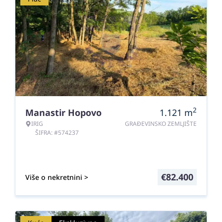
2
Manastir Hopovo
1.121
m
IRIG
GRAĐEVINSKO ZEMLJIŠTE
ŠIFRA: #574237
€
82.400
Više o nekretnini >