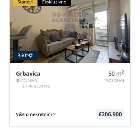
Stanovi
Ekskluzivno
360°
2
Grbavica
50
m
NOVI SAD
TROSOBAN
ŠIFRA: #573149
€
206.900
Više o nekretnini >