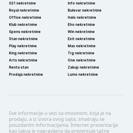
021 nekretnine
Info nekretnine
Royal nekretnine
Bulevar nekretnine
Office nekretnine
Halo nekretnine
Klub nekretnine
Eho nekretnine
Spens nekretnine
Win nekretnine
Stan nekretnine
Exit nekretnine
Play nekretnine
Max nekretnine
King nekretnine
Trg nekretnine
Arts nekretnine
One nekretnine
Renta stan
Zakup nekretnine
Prodaja nekretnine
Lumo nekretnine
Sve informacije u vezi sa imovinom, koja je na
prodaju, a iz izvora ovog sajta, smatraju se
pouzdanim informacijama. Internet prezentacija
kao takva je napravljena da prezentuje tačne