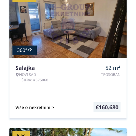
360°
2
Salajka
52
m
NOVI SAD
TROSOBAN
ŠIFRA: #575068
€
160.680
Više o nekretnini >
Plac