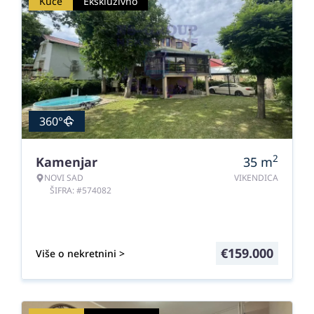
Kuće
Ekskluzivno
360°
2
Kamenjar
35
m
NOVI SAD
VIKENDICA
ŠIFRA: #574082
€
159.000
Više o nekretnini >