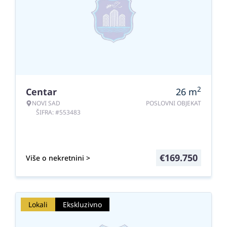
2
Centar
26
m
NOVI SAD
POSLOVNI OBJEKAT
ŠIFRA: #553483
€
169.750
Više o nekretnini >
Lokali
Ekskluzivno