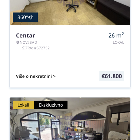
360°
2
Centar
26
m
NOVI SAD
LOKAL
ŠIFRA: #572752
€
61.800
Više o nekretnini >
Lokali
Ekskluzivno