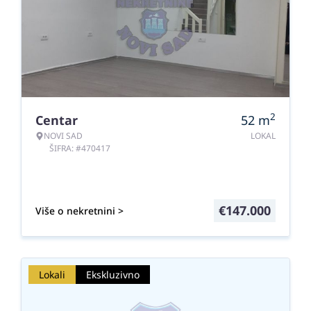
2
Centar
52
m
NOVI SAD
LOKAL
ŠIFRA: #470417
€
147.000
Više o nekretnini >
Lokali
Ekskluzivno