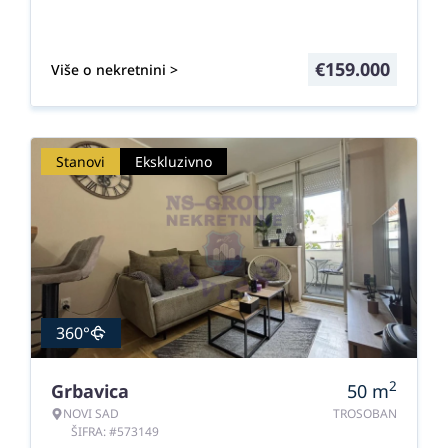
€
159.000
Više o nekretnini >
Stanovi
Ekskluzivno
360°
2
Grbavica
50
m
NOVI SAD
TROSOBAN
ŠIFRA: #573149