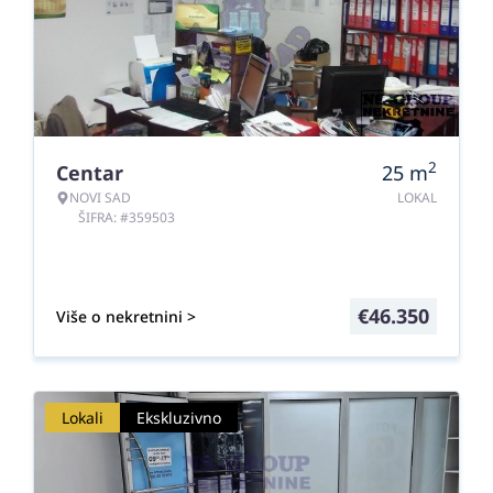
2
Centar
25
m
NOVI SAD
LOKAL
ŠIFRA: #359503
€
46.350
Više o nekretnini >
Lokali
Ekskluzivno