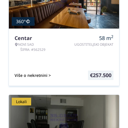
360°
2
Centar
58
m
NOVI SAD
UGOSTITELJSKI OBJEKAT
ŠIFRA: #562529
€
257.500
Više o nekretnini >
Lokali