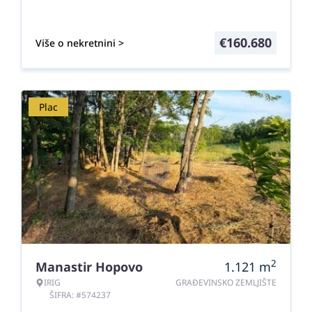
€
160.680
Više o nekretnini >
Plac
2
Manastir Hopovo
1.121
m
IRIG
GRAĐEVINSKO ZEMLJIŠTE
ŠIFRA: #574237