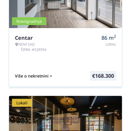
Novogradnja
2
Centar
86
m
NOVI SAD
LOKAL
ŠIFRA: #528956
€
168.300
Više o nekretnini >
Lokali