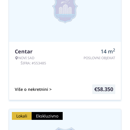
2
Centar
14
m
NOVI SAD
POSLOVNI OBJEKAT
ŠIFRA: #553485
€
58.350
Više o nekretnini >
Lokali
Ekskluzivno