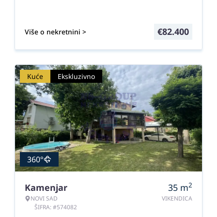
€
82.400
Više o nekretnini >
Kuće
Ekskluzivno
360°
2
Kamenjar
35
m
NOVI SAD
VIKENDICA
ŠIFRA: #574082