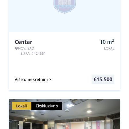
2
Centar
10
m
NOVI SAD
LOKAL
ŠIFRA: #424661
€
15.500
Više o nekretnini >
Lokali
Ekskluzivno