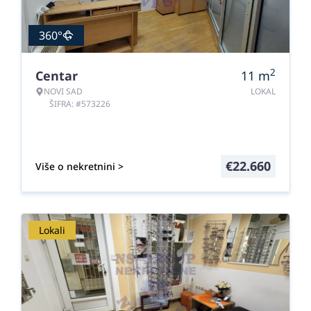
360°
2
Centar
11
m
NOVI SAD
LOKAL
ŠIFRA: #573226
€
22.660
Više o nekretnini >
Lokali