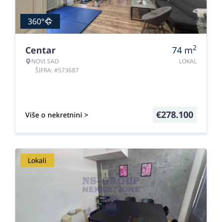
360°
2
Centar
74
m
NOVI SAD
LOKAL
ŠIFRA: #573687
€
278.100
Više o nekretnini >
Lokali