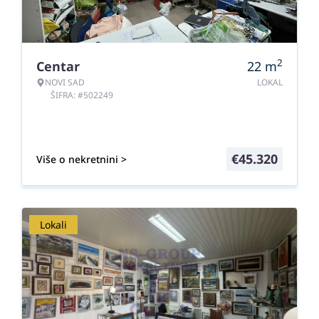
2
Centar
22
m
NOVI SAD
LOKAL
ŠIFRA: #502249
€
45.320
Više o nekretnini >
Lokali