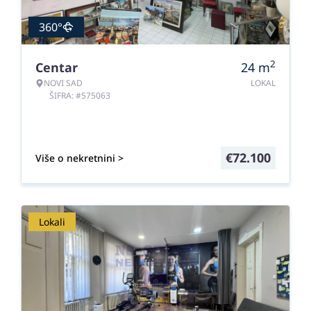
360°
2
Centar
24
m
NOVI SAD
LOKAL
ŠIFRA: #575063
€
72.100
Više o nekretnini >
Lokali