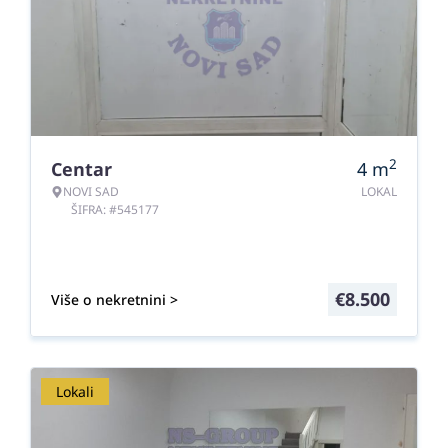
2
Centar
4
m
NOVI SAD
LOKAL
ŠIFRA: #545177
€
8.500
Više o nekretnini >
Lokali