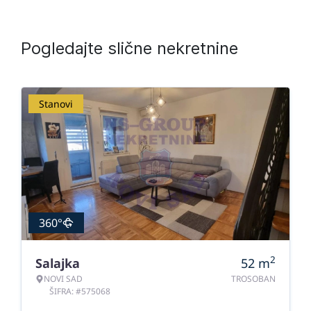
Pogledajte slične nekretnine
Stanovi
360°
2
Salajka
52
m
NOVI SAD
TROSOBAN
ŠIFRA: #575068