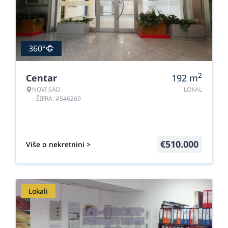
360°
2
Centar
192
m
NOVI SAD
LOKAL
ŠIFRA: #546269
€
510.000
Više o nekretnini >
Lokali