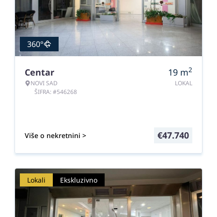
360°
2
Centar
19
m
NOVI SAD
LOKAL
ŠIFRA: #546268
€
47.740
Više o nekretnini >
Lokali
Ekskluzivno