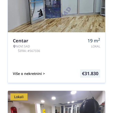
2
Centar
19
m
NOVI SAD
LOKAL
ŠIFRA: #567336
€
31.830
Više o nekretnini >
Lokali