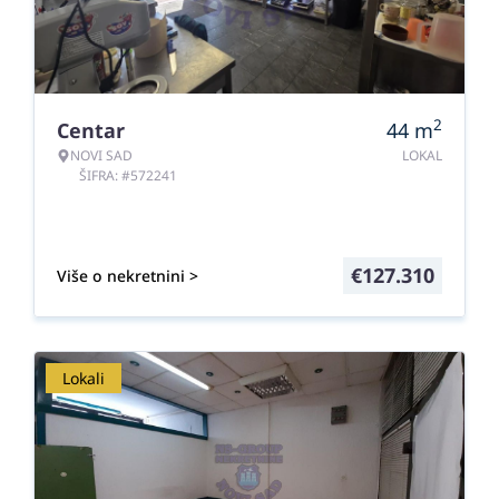
2
Centar
44
m
NOVI SAD
LOKAL
ŠIFRA: #572241
€
127.310
Više o nekretnini >
Lokali