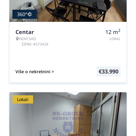
360°
2
Centar
12
m
NOVI SAD
LOKAL
ŠIFRA: #573429
€
33.990
Više o nekretnini >
Lokali