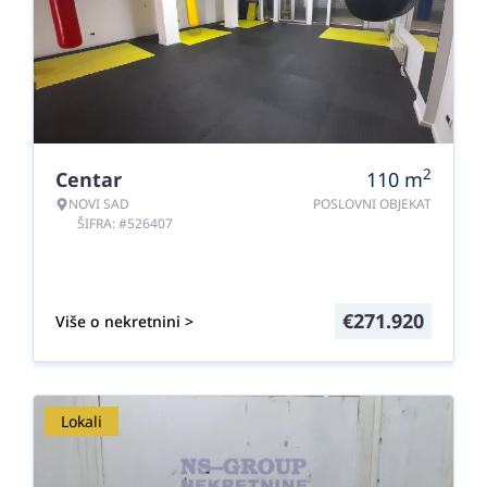
2
Centar
110
m
NOVI SAD
POSLOVNI OBJEKAT
ŠIFRA: #526407
€
271.920
Više o nekretnini >
Lokali