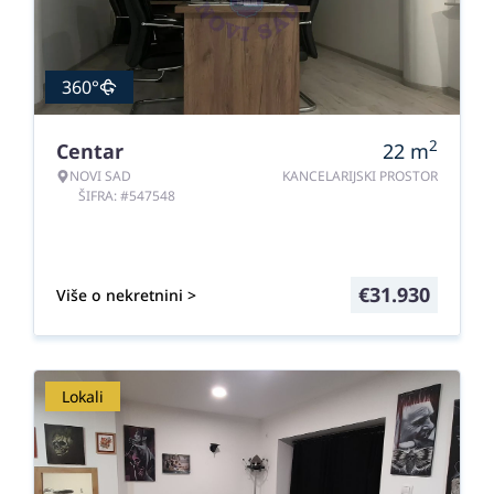
360°
2
Centar
22
m
NOVI SAD
KANCELARIJSKI PROSTOR
ŠIFRA: #547548
€
31.930
Više o nekretnini >
Lokali