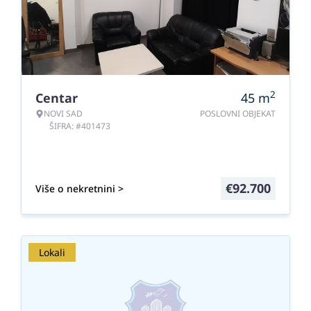
2
Centar
45
m
NOVI SAD
POSLOVNI OBJEKAT
ŠIFRA: #401473
€
92.700
Više o nekretnini >
Lokali