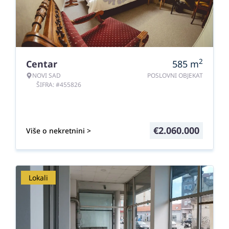
2
Centar
585
m
NOVI SAD
POSLOVNI OBJEKAT
ŠIFRA: #455826
€
2.060.000
Više o nekretnini >
Lokali