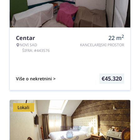
2
Centar
22
m
NOVI SAD
KANCELARIJSKI PROSTOR
ŠIFRA: #443576
€
45.320
Više o nekretnini >
Lokali