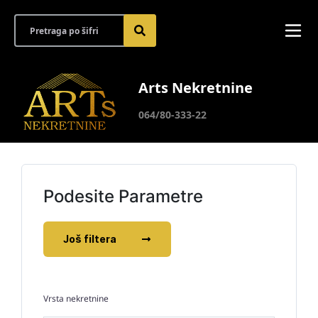
Arts Nekretnine
064/80-333-22
Podesite Parametre
Još filtera
Vrsta nekretnine