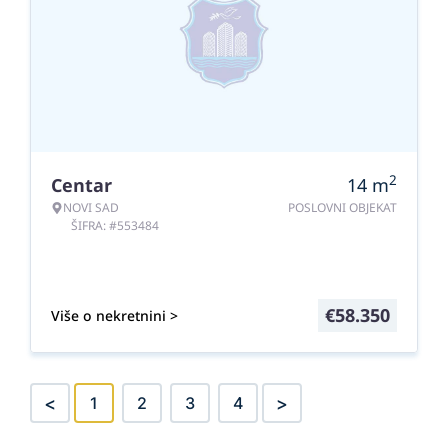
2
Centar
14
m
NOVI SAD
POSLOVNI OBJEKAT
ŠIFRA: #553484
€
58.350
Više o nekretnini >
<
>
1
2
3
4