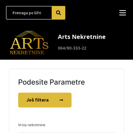
Arts Nekretnine
064/80-333-22
Podesite Parametre
Još filtera
Vrsta nekretnine