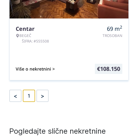
2
Centar
69
m
BEGEČ
TROSOBAN
ŠIFRA: #555508
€
108.150
Više o nekretnini >
<
>
1
Pogledajte slične nekretnine