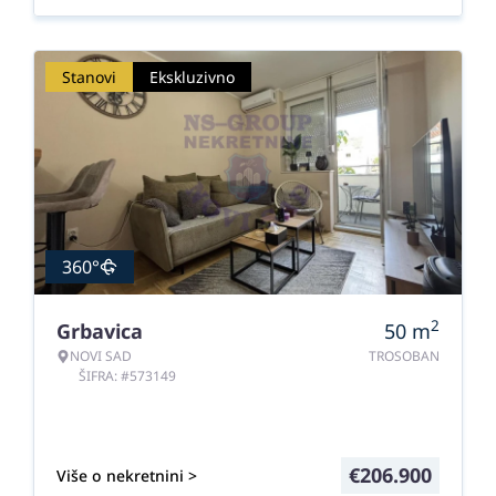
Stanovi
Ekskluzivno
360°
2
Grbavica
50
m
NOVI SAD
TROSOBAN
ŠIFRA: #573149
€
206.900
Više o nekretnini >