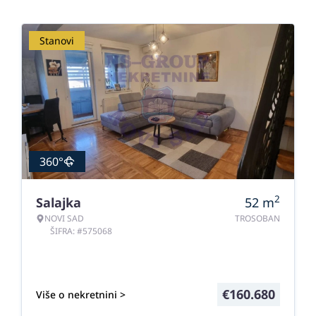
Stanovi
360°
2
Salajka
52
m
NOVI SAD
TROSOBAN
ŠIFRA: #575068
€
160.680
Više o nekretnini >