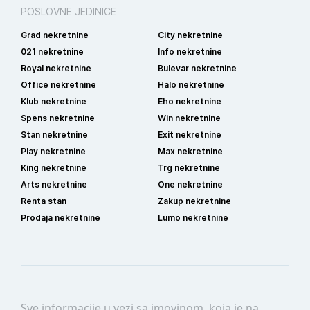
POSLOVNE JEDINICE
Grad nekretnine
City nekretnine
021 nekretnine
Info nekretnine
Royal nekretnine
Bulevar nekretnine
Office nekretnine
Halo nekretnine
Klub nekretnine
Eho nekretnine
Spens nekretnine
Win nekretnine
Stan nekretnine
Exit nekretnine
Play nekretnine
Max nekretnine
King nekretnine
Trg nekretnine
Arts nekretnine
One nekretnine
Renta stan
Zakup nekretnine
Prodaja nekretnine
Lumo nekretnine
Sve informacije u vezi sa imovinom, koja je na