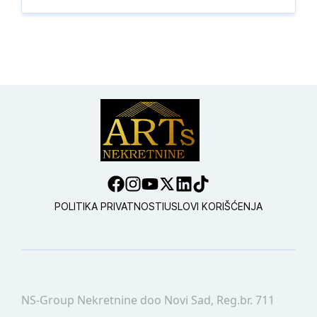
POLITIKA PRIVATNOSTI
USLOVI KORIŠĆENJA
NS-Group Nekretnine doo Novi Sad, Reg.br. 711