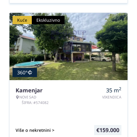
Kuće
Ekskluzivno
360°
2
Kamenjar
35
m
NOVI SAD
VIKENDICA
ŠIFRA: #574082
€
159.000
Više o nekretnini >