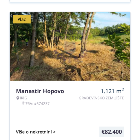
Plac
2
Manastir Hopovo
1.121
m
IRIG
GRAĐEVINSKO ZEMLJIŠTE
ŠIFRA: #574237
€
82.400
Više o nekretnini >