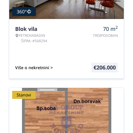
360°
2
Blok vila
70
m
PETROVARADIN
TROIPOSOBAN
ŠIFRA: #568294
€
206.000
Više o nekretnini >
Stanovi