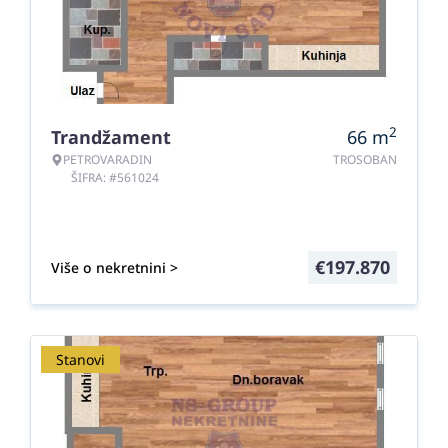
2
Trandžament
66
m
PETROVARADIN
TROSOBAN
ŠIFRA: #561024
€
197.870
Više o nekretnini >
Stanovi