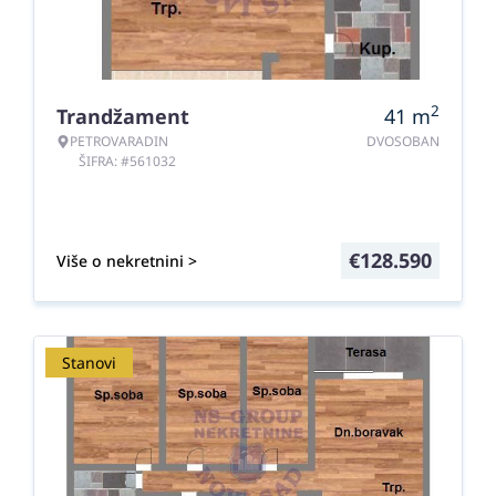
2
Trandžament
41
m
PETROVARADIN
DVOSOBAN
ŠIFRA: #561032
€
128.590
Više o nekretnini >
Stanovi