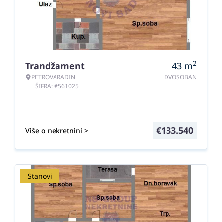
2
Trandžament
43
m
PETROVARADIN
DVOSOBAN
ŠIFRA: #561025
€
133.540
Više o nekretnini >
Stanovi