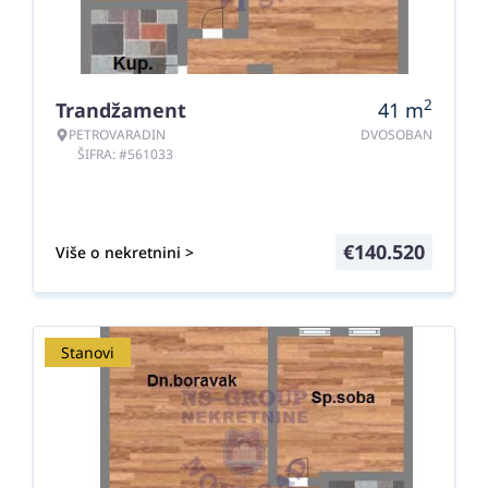
2
Trandžament
41
m
PETROVARADIN
DVOSOBAN
ŠIFRA: #561033
€
140.520
Više o nekretnini >
Stanovi