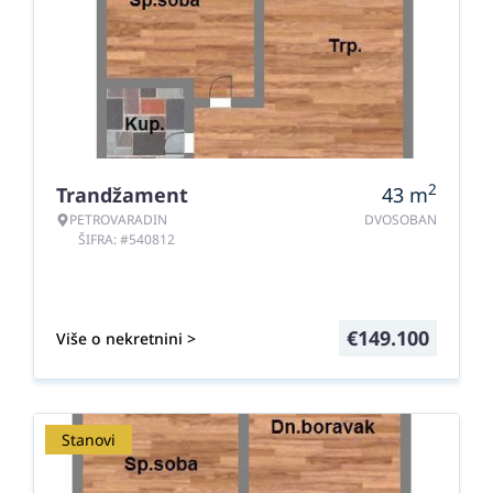
2
Trandžament
43
m
PETROVARADIN
DVOSOBAN
ŠIFRA: #540812
€
149.100
Više o nekretnini >
Stanovi