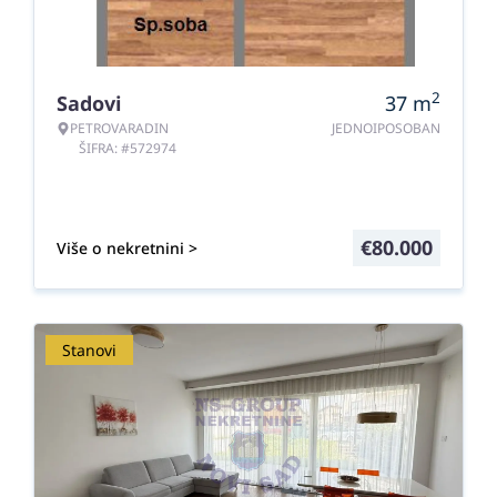
2
Sadovi
37
m
PETROVARADIN
JEDNOIPOSOBAN
ŠIFRA: #572974
€
80.000
Više o nekretnini >
Stanovi