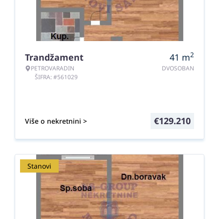
2
Trandžament
41
m
PETROVARADIN
DVOSOBAN
ŠIFRA: #561029
€
129.210
Više o nekretnini >
Stanovi