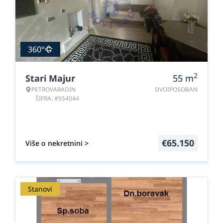
360°
2
Stari Majur
55
m
PETROVARADIN
DVOIPOSOBAN
ŠIFRA: #554044
€
65.150
Više o nekretnini >
Stanovi