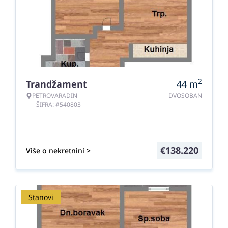
2
Trandžament
44
m
PETROVARADIN
DVOSOBAN
ŠIFRA: #540803
€
138.220
Više o nekretnini >
Stanovi