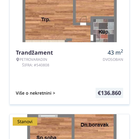
2
Trandžament
43
m
PETROVARADIN
DVOSOBAN
ŠIFRA: #540808
€
136.860
Više o nekretnini >
Stanovi