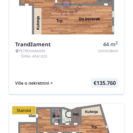
2
Trandžament
44
m
PETROVARADIN
DVOSOBAN
ŠIFRA: #561020
€
135.760
Više o nekretnini >
Stanovi