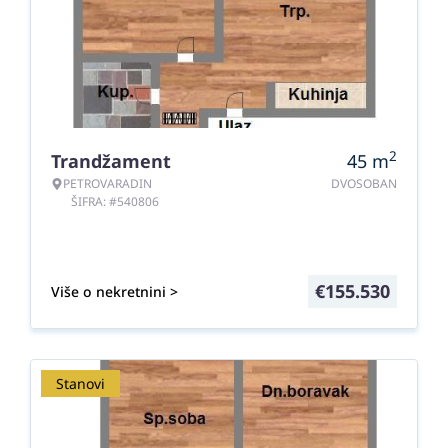
2
Trandžament
45
m
PETROVARADIN
DVOSOBAN
ŠIFRA: #540806
€
155.530
Više o nekretnini >
Stanovi