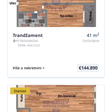
2
Trandžament
41
m
PETROVARADIN
DVOSOBAN
ŠIFRA: #561023
€
144.890
Više o nekretnini >
Stanovi