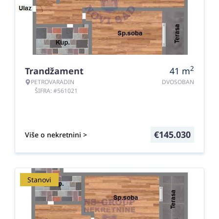
2
Trandžament
41
m
PETROVARADIN
DVOSOBAN
ŠIFRA: #561021
€
145.030
Više o nekretnini >
Stanovi