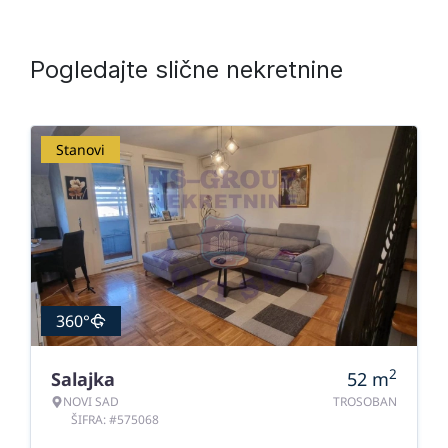
Pogledajte slične nekretnine
Stanovi
360°
2
Salajka
52
m
NOVI SAD
TROSOBAN
ŠIFRA: #575068