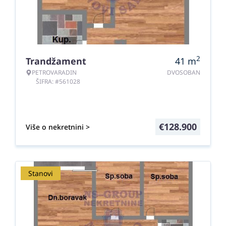
2
Trandžament
41
m
PETROVARADIN
DVOSOBAN
ŠIFRA: #561028
€
128.900
Više o nekretnini >
Stanovi