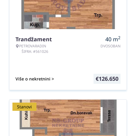
2
Trandžament
40
m
PETROVARADIN
DVOSOBAN
ŠIFRA: #561026
€
126.650
Više o nekretnini >
Stanovi