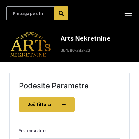
Arts Nekretnine
064/80-333-22
Podesite Parametre
Još filtera
Vrsta nekretnine