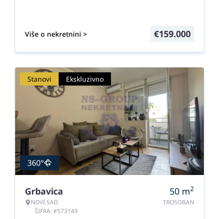
€
159.000
Više o nekretnini >
Stanovi
Ekskluzivno
360°
2
Grbavica
50
m
NOVI SAD
TROSOBAN
ŠIFRA: #573149