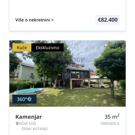
€
82.400
Više o nekretnini >
Kuće
Ekskluzivno
360°
2
Kamenjar
35
m
NOVI SAD
VIKENDICA
ŠIFRA: #574082