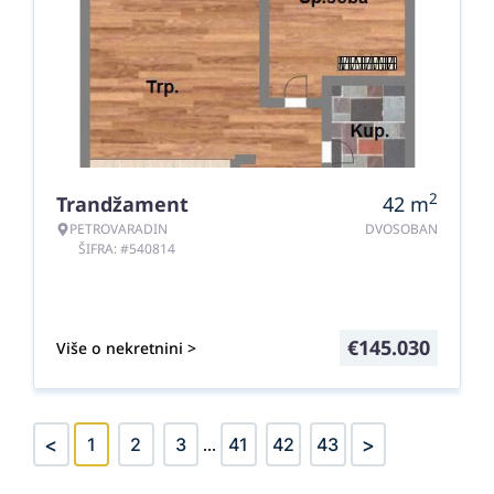
2
Trandžament
42
m
PETROVARADIN
DVOSOBAN
ŠIFRA: #540814
€
145.030
Više o nekretnini >
<
>
1
2
3
...
41
42
43