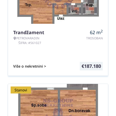
2
Trandžament
62
m
PETROVARADIN
TROSOBAN
ŠIFRA: #561027
€
187.180
Više o nekretnini >
Stanovi