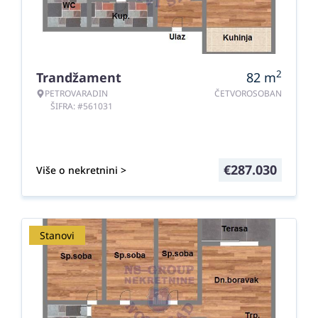
2
Trandžament
82
m
PETROVARADIN
ČETVOROSOBAN
ŠIFRA: #561031
€
287.030
Više o nekretnini >
Stanovi