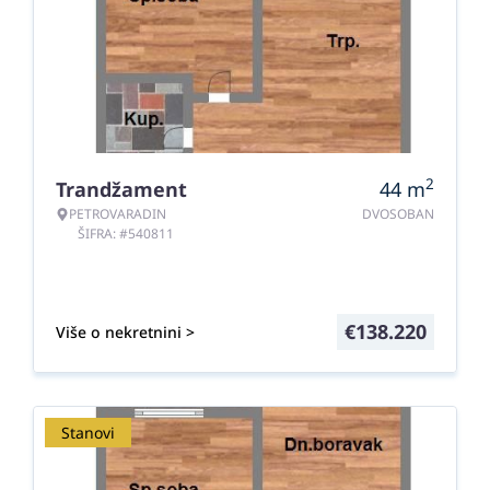
2
Trandžament
44
m
PETROVARADIN
DVOSOBAN
ŠIFRA: #540811
€
138.220
Više o nekretnini >
Stanovi