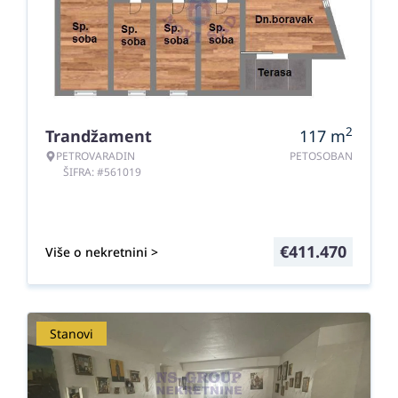
2
Trandžament
117
m
PETROVARADIN
PETOSOBAN
ŠIFRA: #561019
€
411.470
Više o nekretnini >
Stanovi