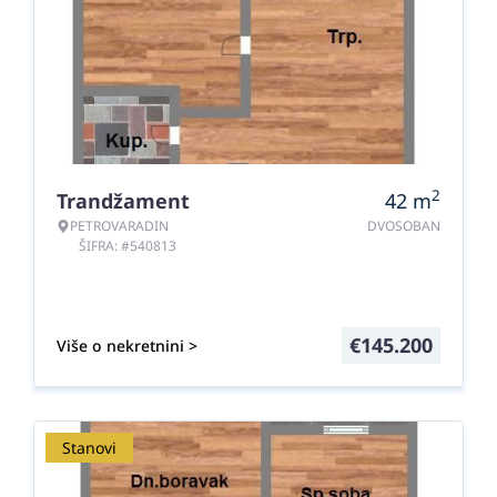
2
Trandžament
42
m
PETROVARADIN
DVOSOBAN
ŠIFRA: #540813
€
145.200
Više o nekretnini >
Stanovi