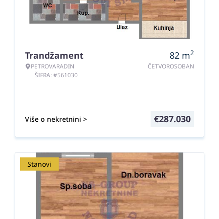
2
Trandžament
82
m
PETROVARADIN
ČETVOROSOBAN
ŠIFRA: #561030
€
287.030
Više o nekretnini >
Stanovi