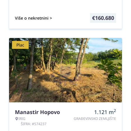
€
160.680
Više o nekretnini >
Plac
2
Manastir Hopovo
1.121
m
IRIG
GRAĐEVINSKO ZEMLJIŠTE
ŠIFRA: #574237