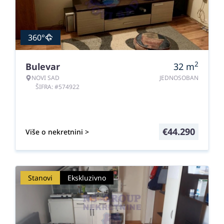
360°
2
Bulevar
32
m
NOVI SAD
JEDNOSOBAN
ŠIFRA: #574922
€
44.290
Više o nekretnini >
Stanovi
Ekskluzivno