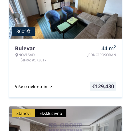
360°
2
Bulevar
44
m
NOVI SAD
JEDNOIPOSOBAN
ŠIFRA: #573017
€
129.430
Više o nekretnini >
Stanovi
Ekskluzivno