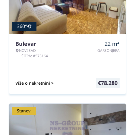
360°
2
Bulevar
22
m
NOVI SAD
GARSONJERA
ŠIFRA: #573164
€
78.280
Više o nekretnini >
Stanovi