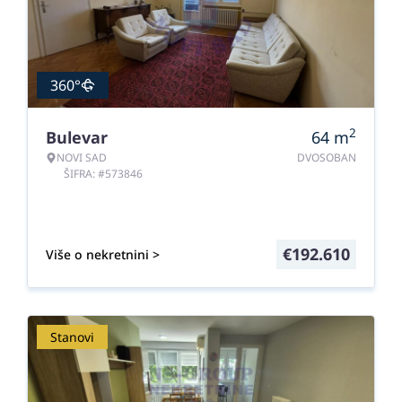
360°
2
Bulevar
64
m
NOVI SAD
DVOSOBAN
ŠIFRA: #573846
€
192.610
Više o nekretnini >
Stanovi