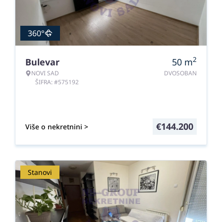
360°
2
Bulevar
50
m
NOVI SAD
DVOSOBAN
ŠIFRA: #575192
€
144.200
Više o nekretnini >
Stanovi