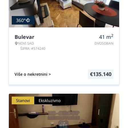
360°
2
Bulevar
41
m
NOVI SAD
DVOSOBAN
ŠIFRA: #574240
€
135.140
Više o nekretnini >
Stanovi
Ekskluzivno