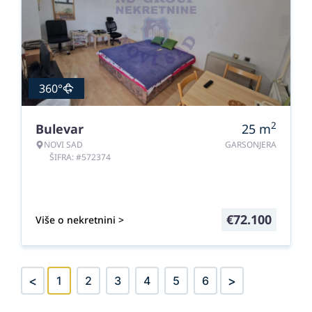
360°
2
Bulevar
25
m
NOVI SAD
GARSONJERA
ŠIFRA: #572374
€
72.100
Više o nekretnini >
<
>
1
2
3
4
5
6