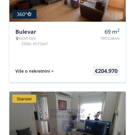
360°
2
Bulevar
69
m
NOVI SAD
TROSOBAN
ŠIFRA: #575647
€
204.970
Više o nekretnini >
Stanovi