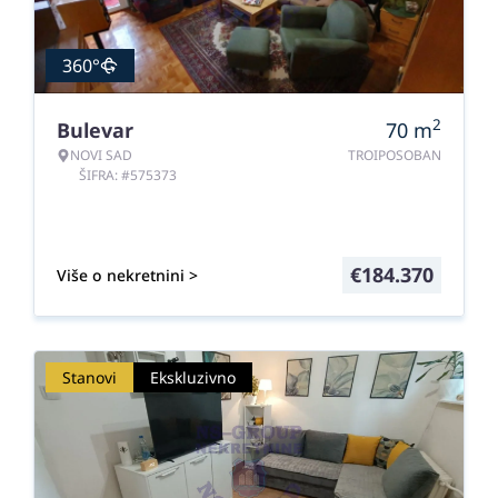
360°
2
Bulevar
70
m
NOVI SAD
TROIPOSOBAN
ŠIFRA: #575373
€
184.370
Više o nekretnini >
Stanovi
Ekskluzivno