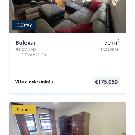
360°
2
Bulevar
70
m
NOVI SAD
TROSOBAN
ŠIFRA: #574301
€
175.050
Više o nekretnini >
Stanovi