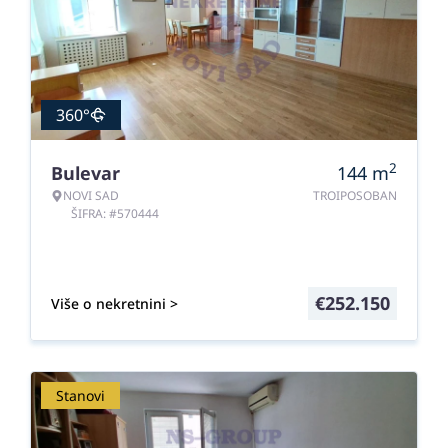
360°
2
Bulevar
144
m
NOVI SAD
TROIPOSOBAN
ŠIFRA: #570444
€
252.150
Više o nekretnini >
Stanovi