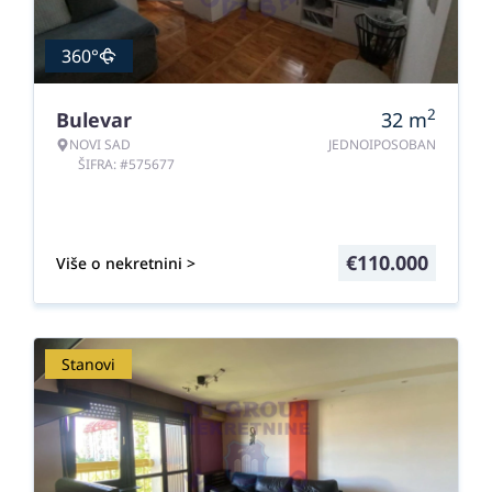
360°
2
Bulevar
32
m
NOVI SAD
JEDNOIPOSOBAN
ŠIFRA: #575677
€
110.000
Više o nekretnini >
Stanovi