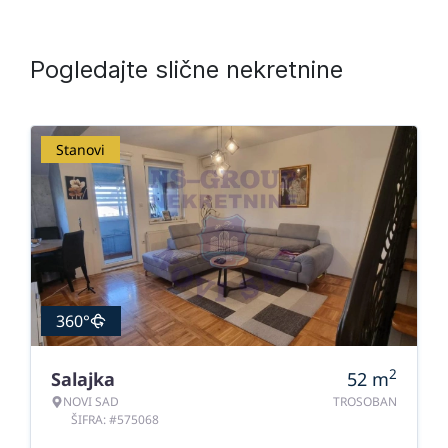
Pogledajte slične nekretnine
Stanovi
360°
2
Salajka
52
m
NOVI SAD
TROSOBAN
ŠIFRA: #575068