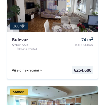
360°
2
Bulevar
74
m
NOVI SAD
TROIPOSOBAN
ŠIFRA: #572044
€
254.600
Više o nekretnini >
Stanovi