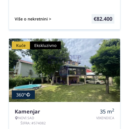
€
82.400
Više o nekretnini >
Kuće
Ekskluzivno
360°
2
Kamenjar
35
m
NOVI SAD
VIKENDICA
ŠIFRA: #574082