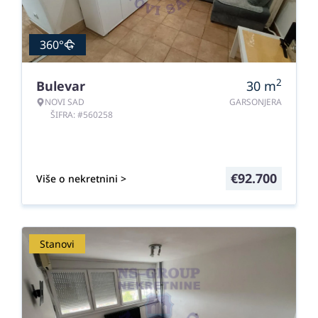
360°
2
Bulevar
30
m
NOVI SAD
GARSONJERA
ŠIFRA: #560258
€
92.700
Više o nekretnini >
Stanovi