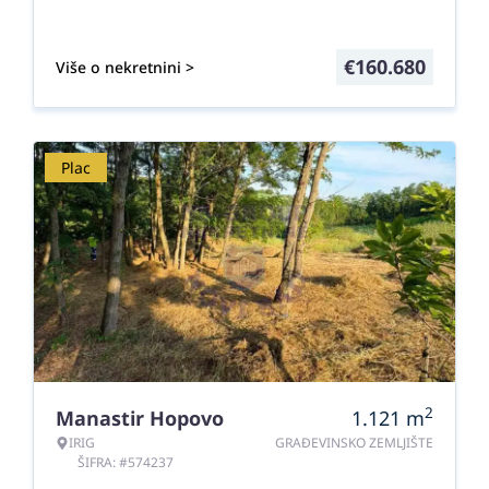
€
160.680
Više o nekretnini >
Plac
2
Manastir Hopovo
1.121
m
IRIG
GRAĐEVINSKO ZEMLJIŠTE
ŠIFRA: #574237