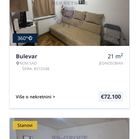
360°
2
Bulevar
21
m
NOVI SAD
JEDNOSOBAN
ŠIFRA: #572548
€
72.100
Više o nekretnini >
Stanovi