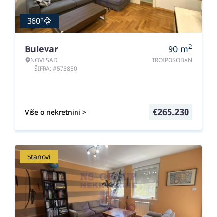
360°
2
Bulevar
90
m
NOVI SAD
TROIPOSOBAN
ŠIFRA: #575850
€
265.230
Više o nekretnini >
Stanovi