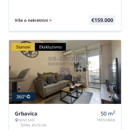
€
159.000
Više o nekretnini >
Stanovi
Ekskluzivno
360°
2
Grbavica
50
m
NOVI SAD
TROSOBAN
ŠIFRA: #573149