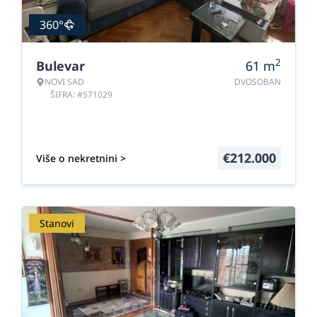
360°
2
Bulevar
61
m
NOVI SAD
DVOSOBAN
ŠIFRA: #571029
€
212.000
Više o nekretnini >
Stanovi