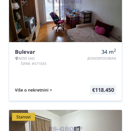
2
Bulevar
34
m
NOVI SAD
JEDNOIPOSOBAN
ŠIFRA: #571835
€
118.450
Više o nekretnini >
Stanovi