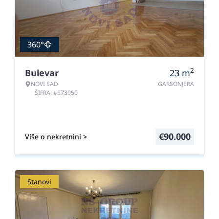
360°
2
Bulevar
23
m
NOVI SAD
GARSONJERA
ŠIFRA: #573950
€
90.000
Više o nekretnini >
Stanovi