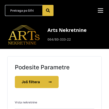
Arts Nekretnine
064/80-333-22
Podesite Parametre
Još filtera
Vrsta nekretnine