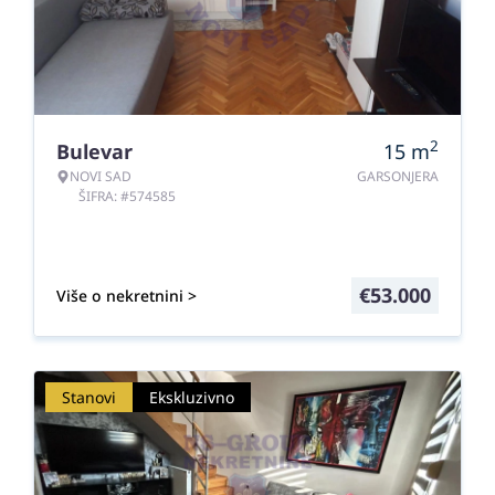
2
Bulevar
15
m
NOVI SAD
GARSONJERA
ŠIFRA: #574585
€
53.000
Više o nekretnini >
Stanovi
Ekskluzivno