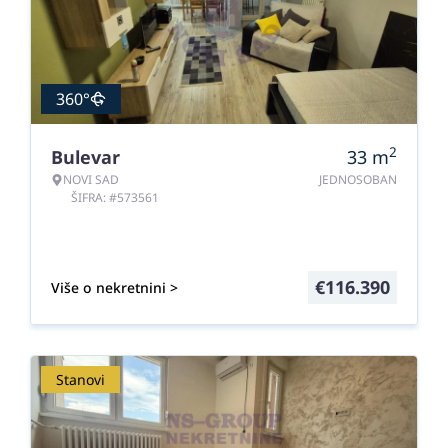
360°
2
Bulevar
33
m
NOVI SAD
JEDNOSOBAN
ŠIFRA: #573561
€
116.390
Više o nekretnini >
Stanovi