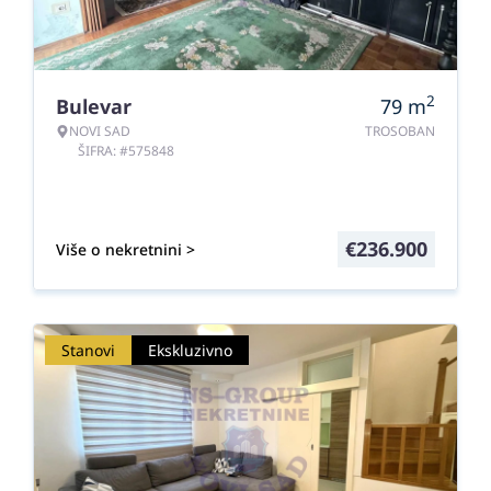
2
Bulevar
79
m
NOVI SAD
TROSOBAN
ŠIFRA: #575848
€
236.900
Više o nekretnini >
Stanovi
Ekskluzivno