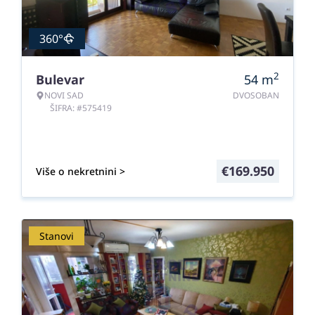
360°
2
Bulevar
54
m
NOVI SAD
DVOSOBAN
ŠIFRA: #575419
€
169.950
Više o nekretnini >
Stanovi