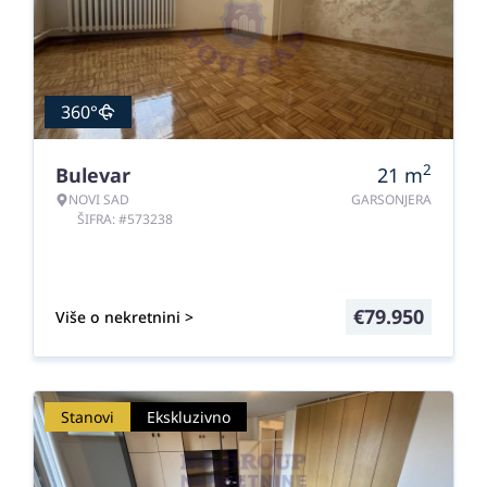
360°
2
Bulevar
21
m
NOVI SAD
GARSONJERA
ŠIFRA: #573238
€
79.950
Više o nekretnini >
Stanovi
Ekskluzivno