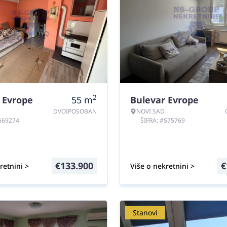
2
 Evrope
55
m
Bulevar Evrope
DVOIPOSOBAN
NOVI SAD
#569274
ŠIFRA: #575769
€
133.900
€
retnini >
Više o nekretnini >
Stanovi