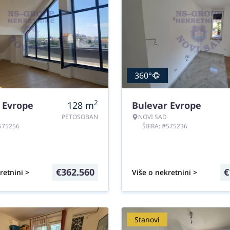
360°
2
 Evrope
128
m
Bulevar Evrope
PETOSOBAN
NOVI SAD
#575256
ŠIFRA: #575236
€
362.560
€
retnini >
Više o nekretnini >
Stanovi