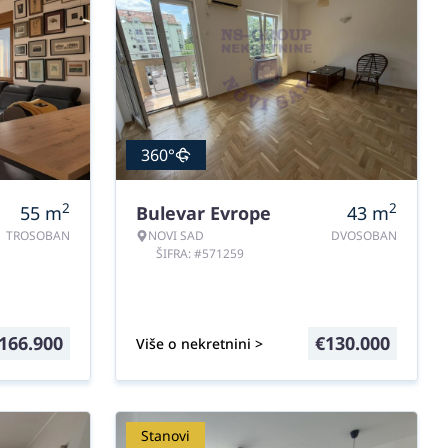
360°
2
2
55
m
Bulevar Evrope
43
m
TROSOBAN
NOVI SAD
DVOSOBAN
ŠIFRA: #571259
166.900
€
130.000
Više o nekretnini >
Stanovi