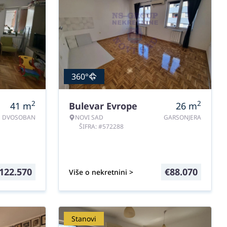
360°
2
2
41
m
Bulevar Evrope
26
m
DVOSOBAN
NOVI SAD
GARSONJERA
ŠIFRA: #572288
122.570
€
88.070
Više o nekretnini >
Stanovi