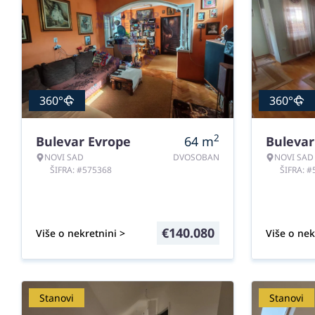
360°
360°
2
Bulevar Evrope
64
m
Bulevar
NOVI SAD
DVOSOBAN
NOVI SAD
ŠIFRA: #575368
ŠIFRA: 
€
140.080
Više o nekretnini >
Više o nek
Stanovi
Stanovi