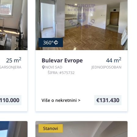
360°
2
2
25
m
Bulevar Evrope
44
m
GARSONJERA
NOVI SAD
JEDNOIPOSOBAN
ŠIFRA: #575732
110.000
€
131.430
Više o nekretnini >
Stanovi