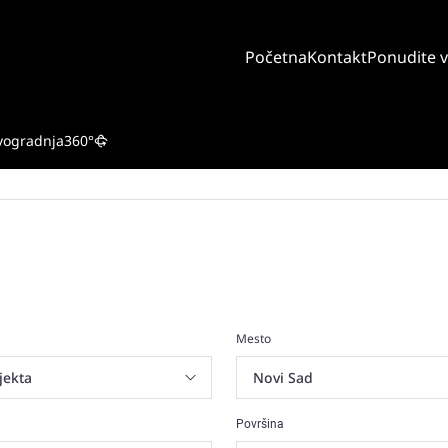
Početna
Kontakt
Ponudite 
vogradnja
360°
Mesto
Površina