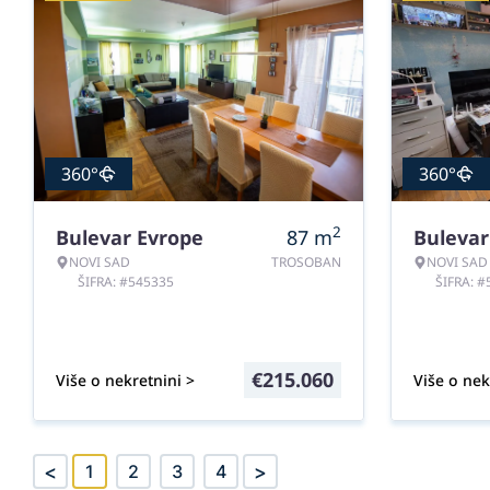
360°
360°
2
Bulevar Evrope
87
m
Bulevar
NOVI SAD
TROSOBAN
NOVI SAD
ŠIFRA: #545335
ŠIFRA: 
€
215.060
Više o nekretnini >
Više o nek
<
>
1
2
3
4