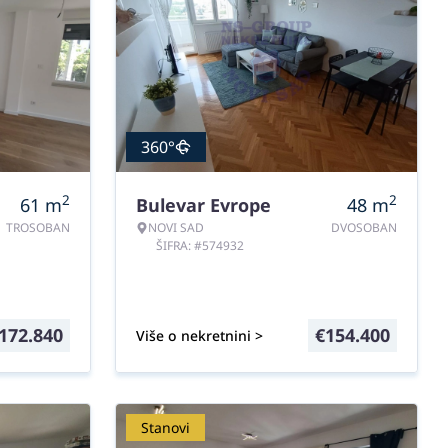
360°
2
2
61
m
Bulevar Evrope
48
m
TROSOBAN
NOVI SAD
DVOSOBAN
ŠIFRA: #574932
172.840
€
154.400
Više o nekretnini >
Stanovi