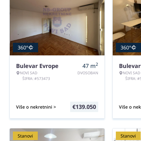
360°
360°
2
Bulevar Evrope
47
m
Bulevar
NOVI SAD
DVOSOBAN
NOVI SAD
ŠIFRA: #573473
ŠIFRA: 
€
139.050
Više o nekretnini >
Više o nek
Stanovi
Stanovi