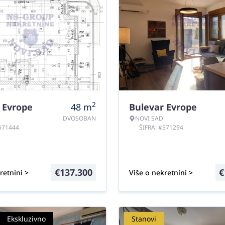
2
 Evrope
48
m
Bulevar Evrope
DVOSOBAN
NOVI SAD
#571444
ŠIFRA: #571294
€
137.300
€
retnini >
Više o nekretnini >
Ekskluzivno
Stanovi