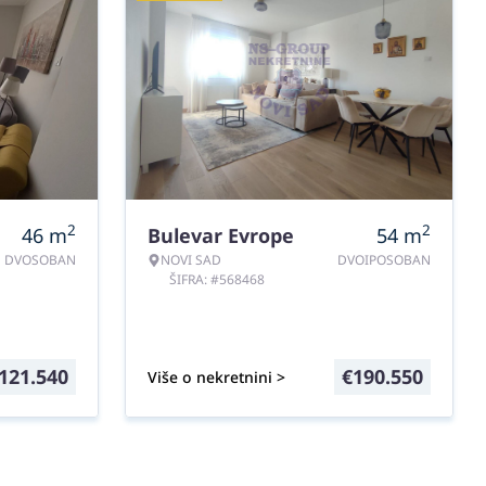
2
2
46
m
Bulevar Evrope
54
m
DVOSOBAN
NOVI SAD
DVOIPOSOBAN
ŠIFRA: #568468
121.540
€
190.550
Više o nekretnini >