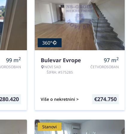
360°
2
2
99
m
Bulevar Evrope
97
m
VOROSOBAN
NOVI SAD
ČETVOROSOBAN
ŠIFRA: #575285
280.420
€
274.750
Više o nekretnini >
Stanovi