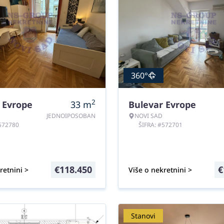
360°
2
 Evrope
33
m
Bulevar Evrope
JEDNOIPOSOBAN
NOVI SAD
#572780
ŠIFRA: #572701
€
118.450
€
retnini >
Više o nekretnini >
Stanovi