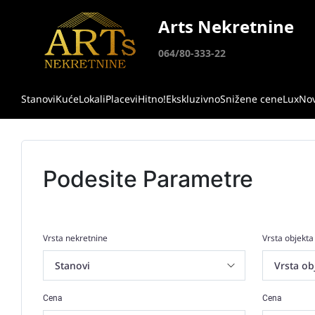
Arts Nekretnine
064/80-333-22
Stanovi
Kuće
Lokali
Placevi
Hitno!
Ekskluzivno
Snižene cene
Lux
No
Podesite Parametre
Vrsta nekretnine
Vrsta objekta
Cena
Cena