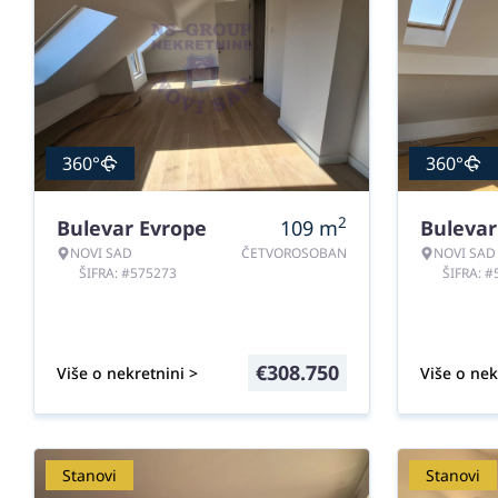
360°
360°
2
Bulevar Evrope
109
m
Bulevar
NOVI SAD
ČETVOROSOBAN
NOVI SAD
ŠIFRA: #575273
ŠIFRA: 
€
308.750
Više o nekretnini >
Više o nek
Stanovi
Stanovi