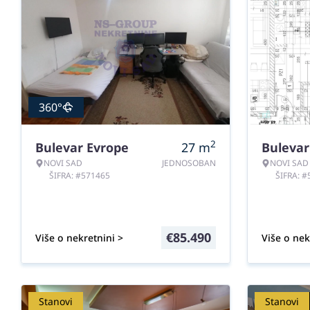
360°
2
Bulevar Evrope
27
m
Bulevar
NOVI SAD
JEDNOSOBAN
NOVI SAD
ŠIFRA: #571465
ŠIFRA: 
€
85.490
Više o nekretnini >
Više o nek
Stanovi
Stanovi