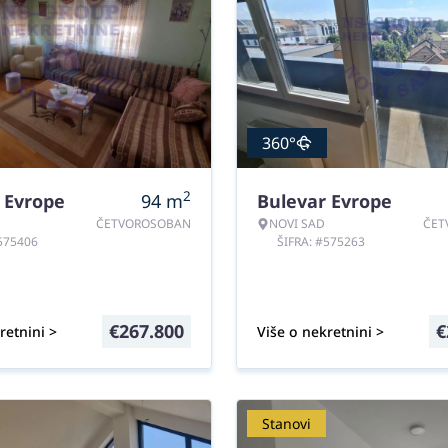
360°
2
 Evrope
94
m
Bulevar Evrope
ČETVOROSOBAN
NOVI SAD
ČET
#575406
ŠIFRA: #575263
€
267.800
€
retnini >
Više o nekretnini >
Stanovi