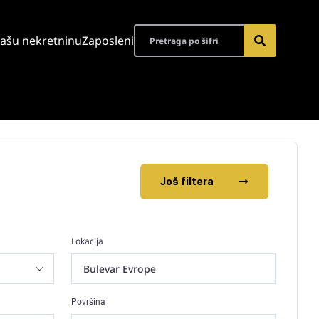
vašu nekretninu
Zaposleni
Još filtera
Lokacija
Bulevar Evrope
Površina