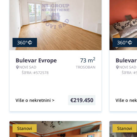
360°
360°
2
Bulevar Evrope
73
m
Bulevar
NOVI SAD
TROSOBAN
NOVI SAD
ŠIFRA: #572578
ŠIFRA: 
€
219.450
Više o nekretnini >
Više o nek
Stanovi
Stanovi