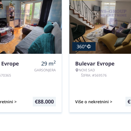
360°
2
 Evrope
29
m
Bulevar Evrope
GARSONJERA
NOVI SAD
#570365
ŠIFRA: #569576
€
88.000
€
retnini >
Više o nekretnini >