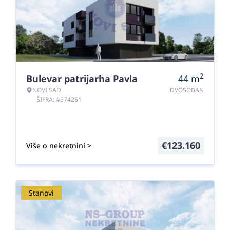
2
Bulevar patrijarha Pavla
44
m
NOVI SAD
DVOSOBAN
ŠIFRA: #574251
€
123.160
Više o nekretnini >
Stanovi