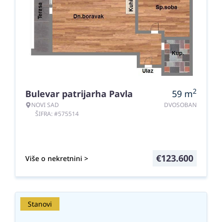
2
Bulevar patrijarha Pavla
59
m
NOVI SAD
DVOSOBAN
ŠIFRA: #575514
€
123.600
Više o nekretnini >
Stanovi