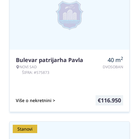
2
Bulevar patrijarha Pavla
40
m
NOVI SAD
DVOSOBAN
ŠIFRA: #575873
€
116.950
Više o nekretnini >
Stanovi