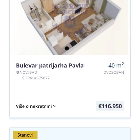
2
Bulevar patrijarha Pavla
40
m
NOVI SAD
DVOSOBAN
ŠIFRA: #575877
€
116.950
Više o nekretnini >
Stanovi