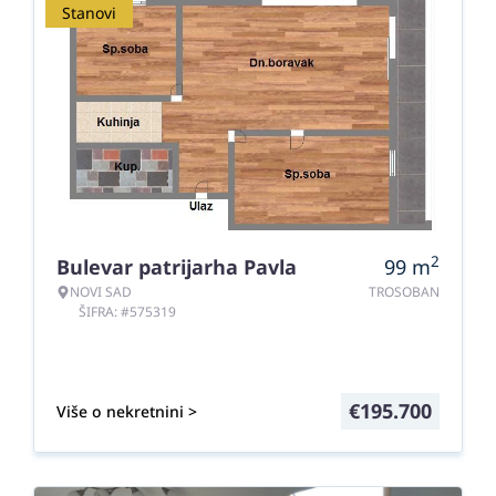
Stanovi
2
Bulevar patrijarha Pavla
99
m
NOVI SAD
TROSOBAN
ŠIFRA: #575319
€
195.700
Više o nekretnini >