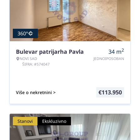
360°
2
Bulevar patrijarha Pavla
34
m
NOVI SAD
JEDNOIPOSOBAN
ŠIFRA: #574047
€
113.950
Više o nekretnini >
Stanovi
Ekskluzivno