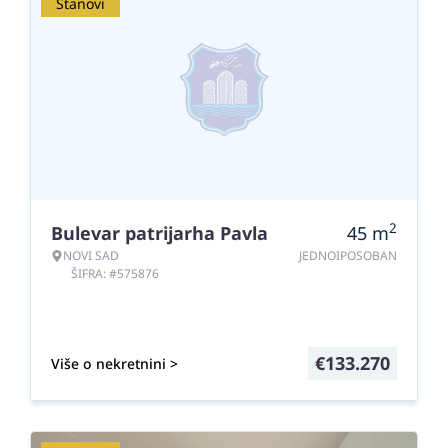
Stanovi
2
Bulevar patrijarha Pavla
45
m
NOVI SAD
JEDNOIPOSOBAN
ŠIFRA: #575876
€
133.270
Više o nekretnini >