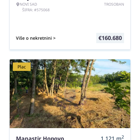
NOVI SAD
TROSOBAN
ŠIFRA: #575068
€
160.680
Više o nekretnini >
Plac
2
Manastir Hopovo
1.121
m