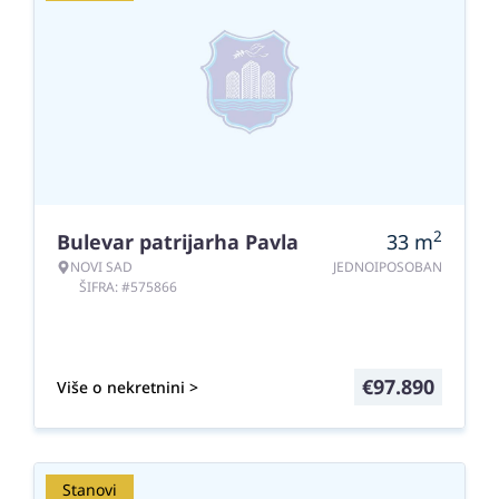
2
Bulevar patrijarha Pavla
33
m
NOVI SAD
JEDNOIPOSOBAN
ŠIFRA: #575866
€
97.890
Više o nekretnini >
Stanovi