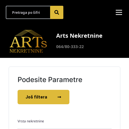
Arts Nekretnine
064/80-333-22
Podesite Parametre
Još filtera
Vrsta nekretnine