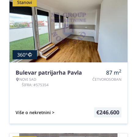
Stanovi
360°
2
Bulevar patrijarha Pavla
87
m
NOVI SAD
ČETVOROSOBAN
ŠIFRA: #575354
€
246.600
Više o nekretnini >