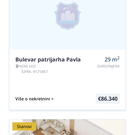
2
Bulevar patrijarha Pavla
29
m
NOVI SAD
GARSONJERA
ŠIFRA: #575867
€
86.340
Više o nekretnini >
Stanovi