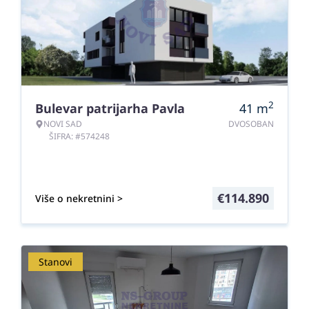
2
Bulevar patrijarha Pavla
41
m
NOVI SAD
DVOSOBAN
ŠIFRA: #574248
€
114.890
Više o nekretnini >
Stanovi