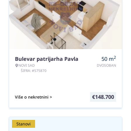
2
Bulevar patrijarha Pavla
50
m
NOVI SAD
DVOSOBAN
ŠIFRA: #575870
€
148.700
Više o nekretnini >
Stanovi