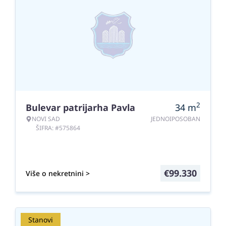
2
Bulevar patrijarha Pavla
34
m
NOVI SAD
JEDNOIPOSOBAN
ŠIFRA: #575864
€
99.330
Više o nekretnini >
Stanovi