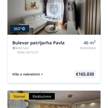
360°
2
Bulevar patrijarha Pavla
46
m
NOVI SAD
DVOSOBAN
ŠIFRA: #575727
€
165.830
Više o nekretnini >
Stanovi
Ekskluzivno