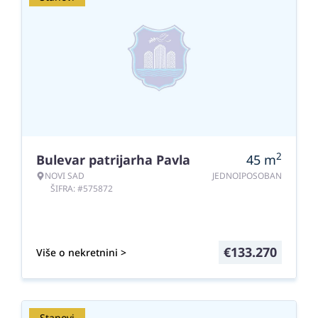
2
Bulevar patrijarha Pavla
45
m
NOVI SAD
JEDNOIPOSOBAN
ŠIFRA: #575872
€
133.270
Više o nekretnini >
Stanovi