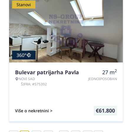
Stanovi
360°
2
Bulevar patrijarha Pavla
27
m
NOVI SAD
JEDNOIPOSOBAN
ŠIFRA: #575392
€
61.800
Više o nekretnini >