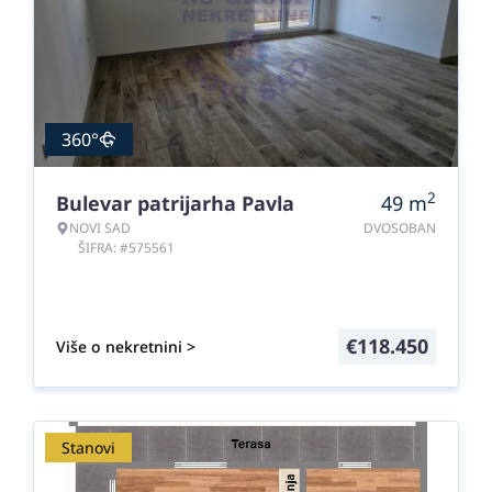
360°
2
Bulevar patrijarha Pavla
49
m
NOVI SAD
DVOSOBAN
ŠIFRA: #575561
€
118.450
Više o nekretnini >
Stanovi