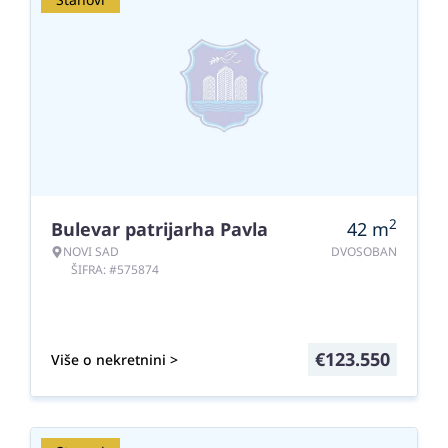
2
Bulevar patrijarha Pavla
42
m
NOVI SAD
DVOSOBAN
ŠIFRA: #575874
€
123.550
Više o nekretnini >