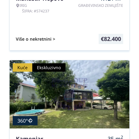
IRIG
GRAĐEVINSKO ZEMLJIŠTE
ŠIFRA: #574237
€
82.400
Više o nekretnini >
Kuće
Ekskluzivno
360°
2
Kamenjar
35
m