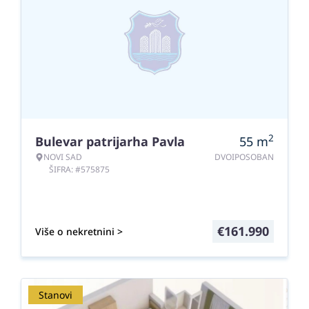
2
Bulevar patrijarha Pavla
55
m
NOVI SAD
DVOIPOSOBAN
ŠIFRA: #575875
€
161.990
Više o nekretnini >
Stanovi