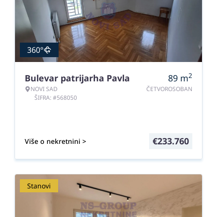
360°
2
Bulevar patrijarha Pavla
89
m
NOVI SAD
ČETVOROSOBAN
ŠIFRA: #568050
€
233.760
Više o nekretnini >
Stanovi