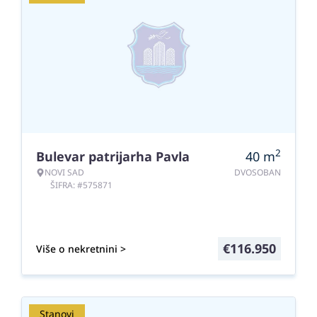
2
Bulevar patrijarha Pavla
40
m
NOVI SAD
DVOSOBAN
ŠIFRA: #575871
€
116.950
Više o nekretnini >
Stanovi