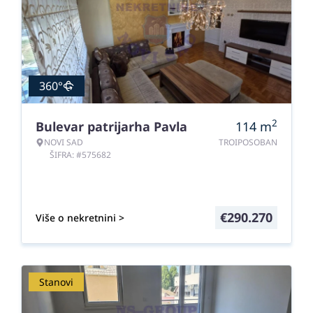
360°
2
Bulevar patrijarha Pavla
114
m
NOVI SAD
TROIPOSOBAN
ŠIFRA: #575682
€
290.270
Više o nekretnini >
Stanovi