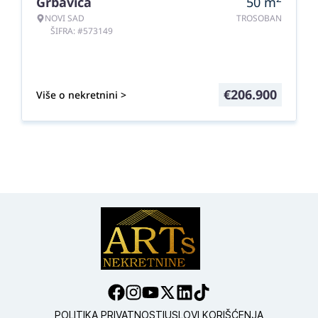
Grbavica
50
m
NOVI SAD
TROSOBAN
ŠIFRA: #573149
€
206.900
Više o nekretnini >
POLITIKA PRIVATNOSTI
USLOVI KORIŠĆENJA