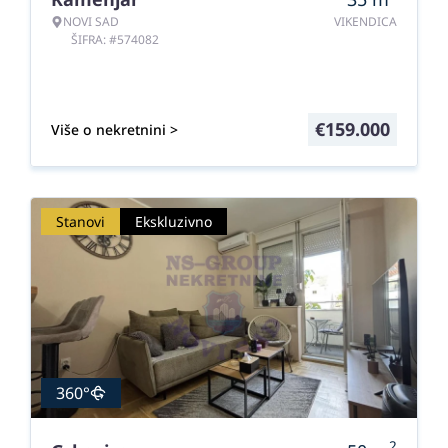
NOVI SAD
VIKENDICA
ŠIFRA: #574082
€
159.000
Više o nekretnini >
Stanovi
Ekskluzivno
360°
2