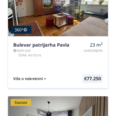
360°
2
Bulevar patrijarha Pavla
23
m
NOVI SAD
GARSONJERA
ŠIFRA: #575516
€
77.250
Više o nekretnini >
Stanovi