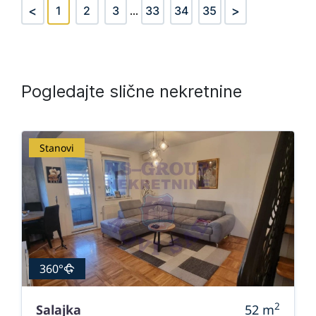
<
>
1
2
3
...
33
34
35
Pogledajte slične nekretnine
Stanovi
360°
2
Salajka
52
m