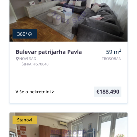
360°
2
Bulevar patrijarha Pavla
59
m
NOVI SAD
TROSOBAN
ŠIFRA: #570640
€
188.490
Više o nekretnini >
Stanovi