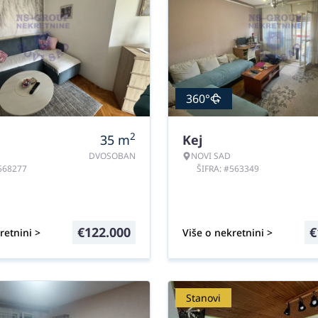
360°
2
35
m
Kej
DVOSOBAN
NOVI SAD
#568277
ŠIFRA: #563349
€
122.000
€
retnini >
Više o nekretnini >
Stanovi