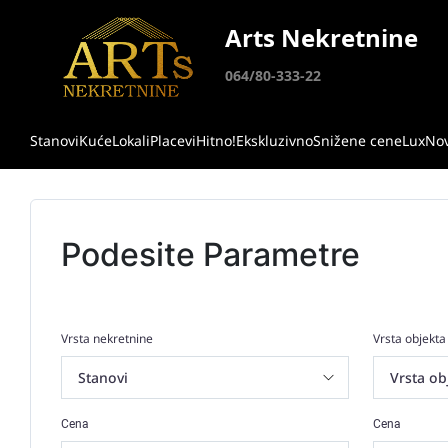
Arts Nekretnine
064/80-333-22
Stanovi
Kuće
Lokali
Placevi
Hitno!
Ekskluzivno
Snižene cene
Lux
No
Podesite Parametre
Vrsta nekretnine
Vrsta objekta
Cena
Cena