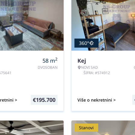
360°
2
58
m
Kej
DVOSOBAN
NOVI SAD
#575641
ŠIFRA: #574912
€
195.700
retnini >
Više o nekretnini >
Stanovi