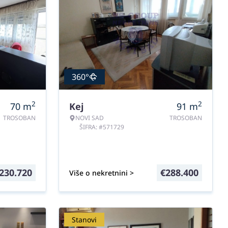
360°
2
2
70
m
Kej
91
m
TROSOBAN
NOVI SAD
TROSOBAN
ŠIFRA: #571729
230.720
€
288.400
Više o nekretnini >
Stanovi