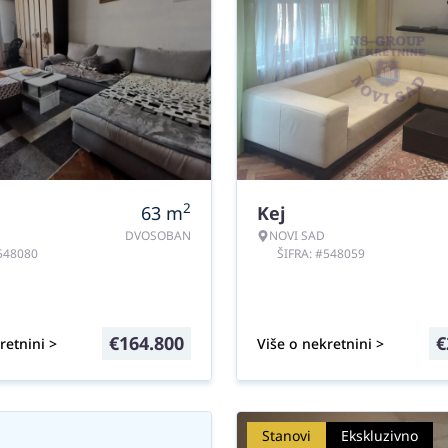
2
63
m
Kej
DVOSOBAN
NOVI SAD
#548080
ŠIFRA: #548059
€
164.800
€
retnini >
Više o nekretnini >
Stanovi
Ekskluzivno