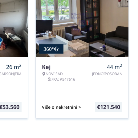
360°
2
2
26
m
Kej
44
m
GARSONJERA
NOVI SAD
JEDNOIPOSOBAN
ŠIFRA: #547616
€
53.560
€
121.540
Više o nekretnini >