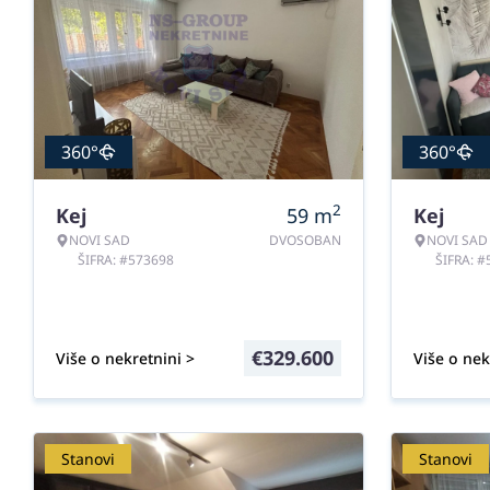
360°
360°
2
Kej
59
m
Kej
NOVI SAD
DVOSOBAN
NOVI SAD
ŠIFRA: #573698
ŠIFRA: 
€
329.600
Više o nekretnini >
Više o nek
Stanovi
Stanovi