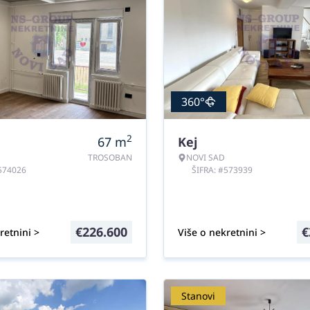
360°
2
67
m
Kej
TROSOBAN
NOVI SAD
#574026
ŠIFRA: #573939
€
226.600
€
retnini >
Više o nekretnini >
Stanovi