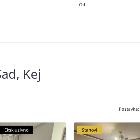
ad, Kej
Postavka:
Ekskluzivno
Stanovi