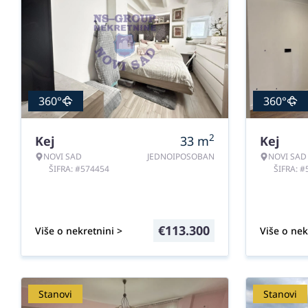
360°
360°
2
Kej
33
m
Kej
NOVI SAD
JEDNOIPOSOBAN
NOVI SAD
ŠIFRA: #574454
ŠIFRA: 
€
113.300
Više o nekretnini >
Više o nek
Stanovi
Stanovi