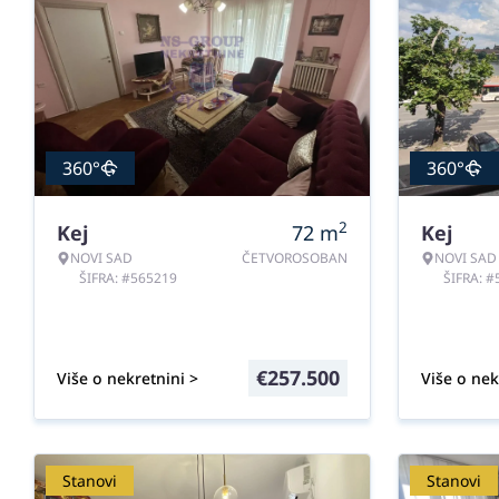
360°
360°
2
Kej
72
m
Kej
NOVI SAD
ČETVOROSOBAN
NOVI SAD
ŠIFRA: #565219
ŠIFRA: 
€
257.500
Više o nekretnini >
Više o nek
Stanovi
Stanovi