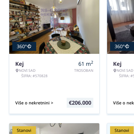
360°
360°
2
Kej
61
m
Kej
NOVI SAD
TROSOBAN
NOVI SAD
ŠIFRA: #570828
ŠIFRA: 
€
206.000
Više o nekretnini >
Više o nek
Stanovi
Stanovi