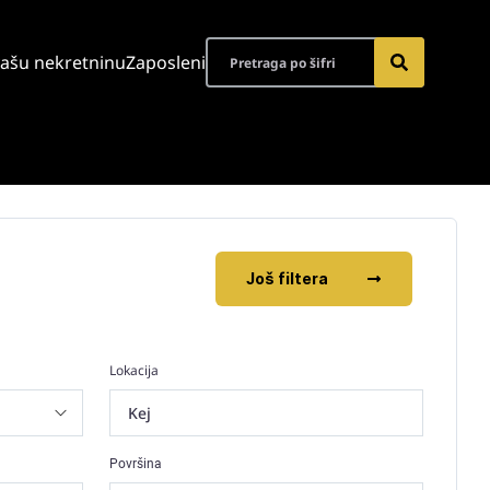
vašu nekretninu
Zaposleni
Još filtera
Lokacija
Kej
Površina