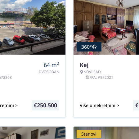
360°
2
64
m
Kej
DVOSOBAN
NOVI SAD
#572308
ŠIFRA: #572021
€
250.500
€
retnini >
Više o nekretnini >
Stanovi