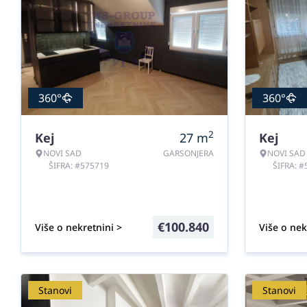
360°
360°
2
Kej
27
m
Kej
NOVI SAD
GARSONJERA
NOVI SAD
ŠIFRA: #575719
ŠIFRA: 
€
100.840
Više o nekretnini >
Više o nek
Stanovi
Stanovi