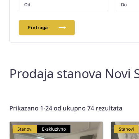
Pretraga
Prodaja stanova Novi S
Prikazano 1-24 od ukupno 74 rezultata
Stanovi
Ekskluzivno
Stanovi