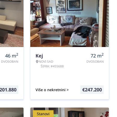
2
2
46
m
Kej
72
m
DVOSOBAN
NOVI SAD
DVOSOBAN
ŠIFRA: #455688
201.880
€
247.200
Više o nekretnini >
Stanovi