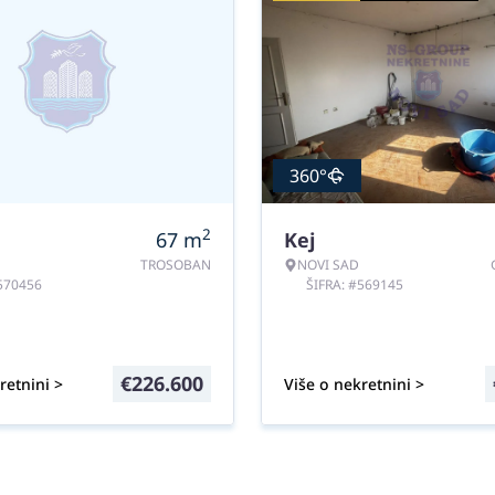
360°
2
67
m
Kej
TROSOBAN
NOVI SAD
#570456
ŠIFRA: #569145
€
226.600
retnini >
Više o nekretnini >