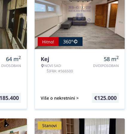
360°
Hitno!
2
2
64
m
Kej
58
m
DVOSOBAN
NOVI SAD
DVOIPOSOBAN
ŠIFRA: #566500
185.400
€
125.000
Više o nekretnini >
Stanovi