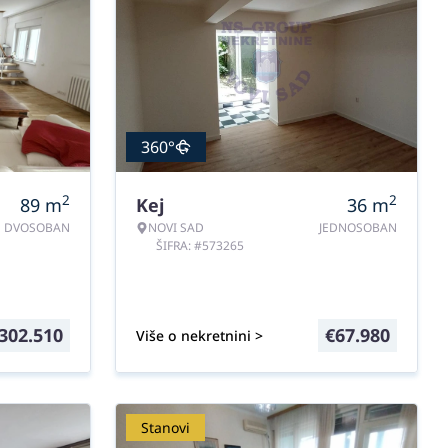
360°
2
2
89
m
Kej
36
m
DVOSOBAN
NOVI SAD
JEDNOSOBAN
ŠIFRA: #573265
302.510
€
67.980
Više o nekretnini >
Stanovi