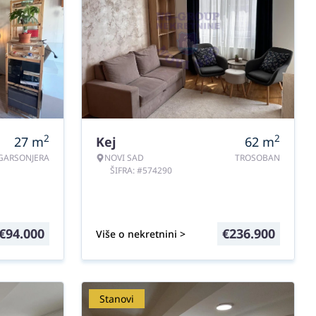
2
2
27
m
Kej
62
m
GARSONJERA
NOVI SAD
TROSOBAN
ŠIFRA: #574290
€
94.000
€
236.900
Više o nekretnini >
Stanovi