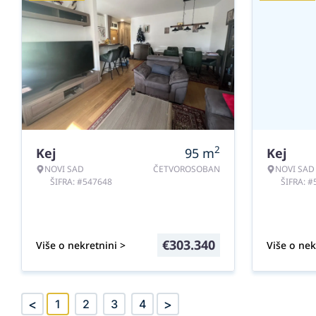
2
Kej
95
m
Kej
NOVI SAD
ČETVOROSOBAN
NOVI SAD
ŠIFRA: #547648
ŠIFRA: 
€
303.340
Više o nekretnini >
Više o nek
<
>
1
2
3
4