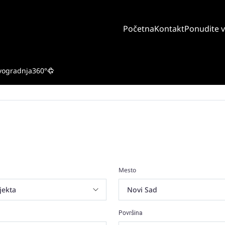
Početna
Kontakt
Ponudite 
vogradnja
360°
Mesto
Površina