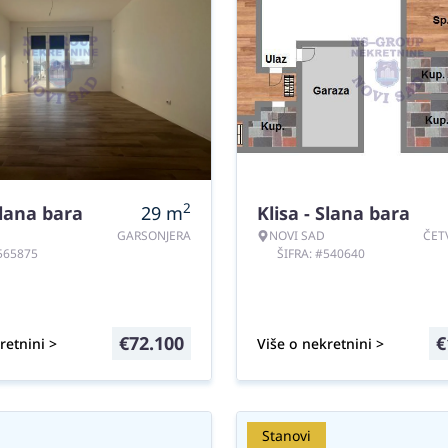
2
Slana bara
29
m
Klisa - Slana bara
GARSONJERA
NOVI SAD
ČET
#565875
ŠIFRA: #540640
€
72.100
€
retnini >
Više o nekretnini >
Stanovi