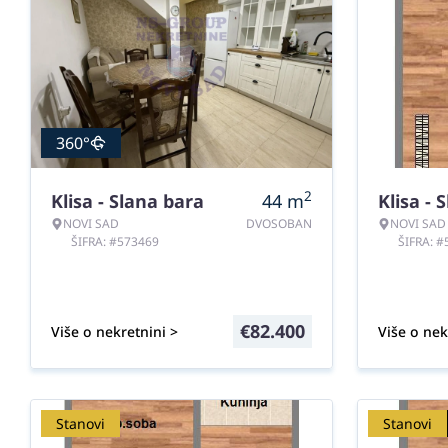
360°
2
Klisa - Slana bara
44
m
Klisa - 
NOVI SAD
DVOSOBAN
NOVI SAD
ŠIFRA: #573469
ŠIFRA: 
€
82.400
Više o nekretnini >
Više o nek
Stanovi
Stanovi