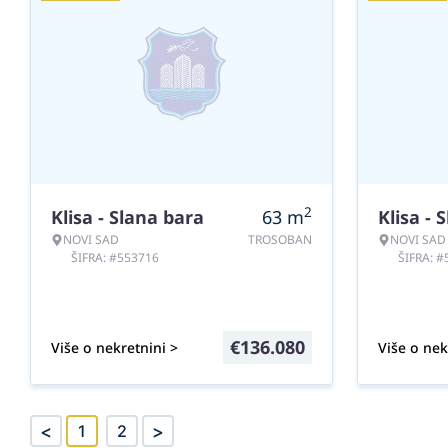
2
Klisa - Slana bara
63
m
Klisa - 
NOVI SAD
TROSOBAN
NOVI SAD
ŠIFRA: #553716
ŠIFRA: 
€
136.080
Više o nekretnini >
Više o nek
<
>
1
2