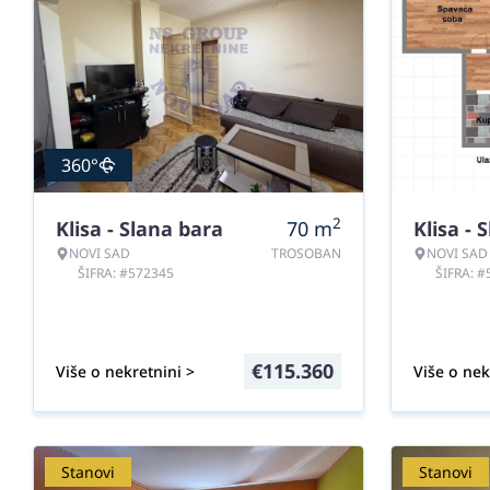
360°
2
Klisa - Slana bara
70
m
Klisa - 
NOVI SAD
TROSOBAN
NOVI SAD
ŠIFRA: #572345
ŠIFRA: 
€
115.360
Više o nekretnini >
Više o nek
Stanovi
Stanovi