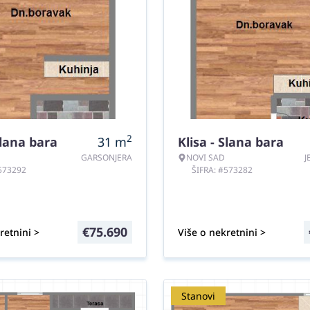
2
Slana bara
31
m
Klisa - Slana bara
GARSONJERA
NOVI SAD
J
#573292
ŠIFRA: #573282
€
75.690
retnini >
Više o nekretnini >
Stanovi