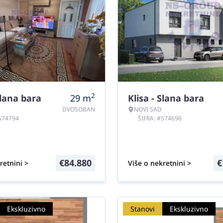
2
Slana bara
29
m
Klisa - Slana bara
DVOSOBAN
NOVI SAD
#574794
ŠIFRA: #574696
€
84.880
€
retnini >
Više o nekretnini >
Ekskluzivno
Stanovi
Ekskluzivno