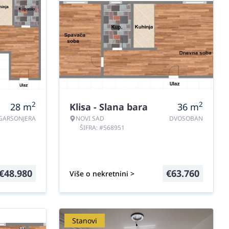
2
2
28
m
Klisa - Slana bara
36
m
GARSONJERA
NOVI SAD
DVOSOBAN
ŠIFRA: #568951
€
48.980
€
63.760
Više o nekretnini >
Stanovi