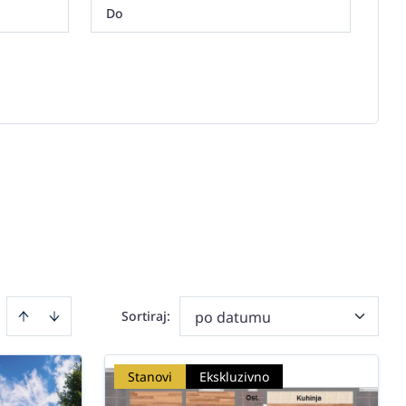
Sortiraj
:
po datumu
Stanovi
Ekskluzivno