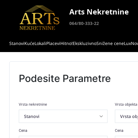
Arts Nekretnine
064/80-333-22
Stanovi
Kuće
Lokali
Placevi
Hitno!
Ekskluzivno
Snižene cene
Lux
No
Podesite Parametre
Vrsta nekretnine
Vrsta objekta
Cena
Cena