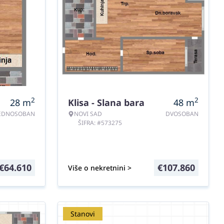
2
2
28
m
Klisa - Slana bara
48
m
EDNOSOBAN
NOVI SAD
DVOSOBAN
ŠIFRA: #573275
€
64.610
€
107.860
Više o nekretnini >
Stanovi