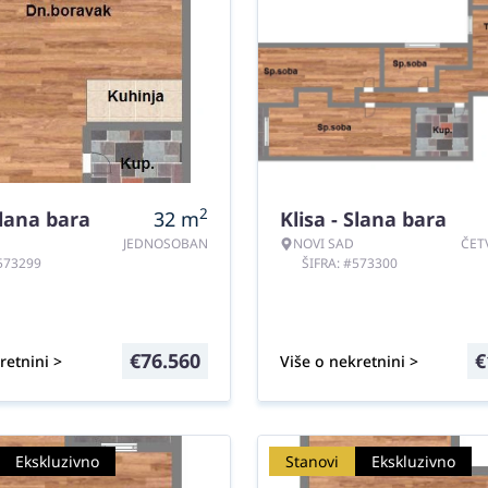
2
Slana bara
32
m
Klisa - Slana bara
JEDNOSOBAN
NOVI SAD
ČET
#573299
ŠIFRA: #573300
€
76.560
€
retnini >
Više o nekretnini >
Ekskluzivno
Stanovi
Ekskluzivno