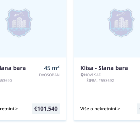
2
Slana bara
45
m
Klisa - Slana bara
DVOSOBAN
NOVI SAD
#553690
ŠIFRA: #553692
€
101.540
retnini >
Više o nekretnini >