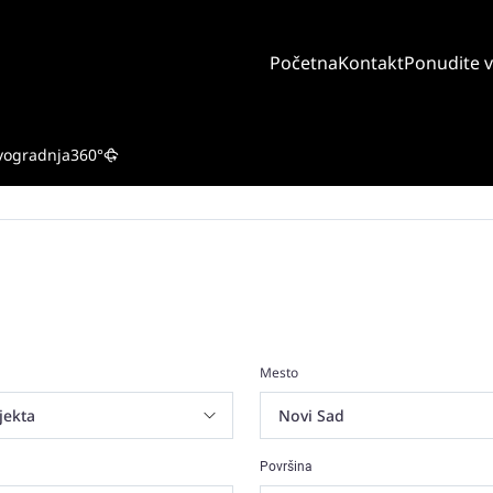
Početna
Kontakt
Ponudite 
vogradnja
360°
Mesto
Površina