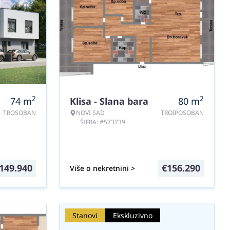
2
2
74
m
Klisa - Slana bara
80
m
TROSOBAN
NOVI SAD
TROIPOSOBAN
ŠIFRA: #573739
149.940
€
156.290
Više o nekretnini >
Stanovi
Ekskluzivno