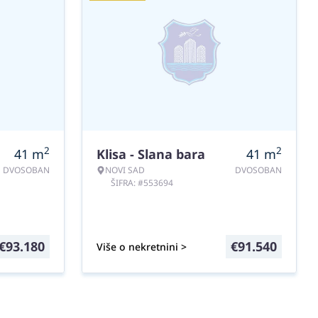
2
2
41
m
Klisa - Slana bara
41
m
DVOSOBAN
NOVI SAD
DVOSOBAN
ŠIFRA: #553694
€
93.180
€
91.540
Više o nekretnini >