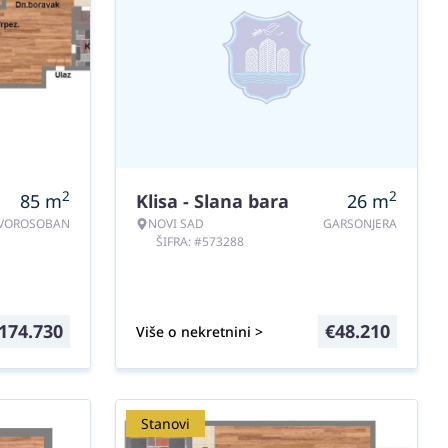
2
2
85
m
Klisa - Slana bara
26
m
VOROSOBAN
NOVI SAD
GARSONJERA
ŠIFRA: #573288
174.730
€
48.210
Više o nekretnini >
Stanovi