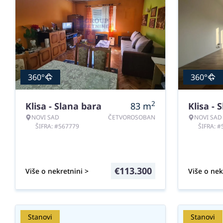
360°
360°
2
Klisa - Slana bara
83
m
Klisa - 
NOVI SAD
ČETVOROSOBAN
NOVI SAD
ŠIFRA: #567779
ŠIFRA: 
€
113.300
Više o nekretnini >
Više o nek
Stanovi
Stanovi