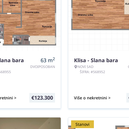
2
Slana bara
63
m
Klisa - Slana bara
DVOIPOSOBAN
NOVI SAD
#568955
ŠIFRA: #568952
€
123.300
retnini >
Više o nekretnini >
Stanovi