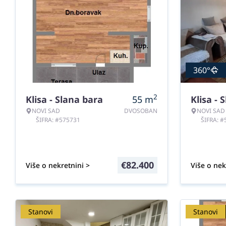
360°
2
Klisa - Slana bara
55
m
Klisa - 
NOVI SAD
DVOSOBAN
NOVI SAD
ŠIFRA: #575731
ŠIFRA: 
€
82.400
Više o nekretnini >
Više o nek
Stanovi
Stanovi