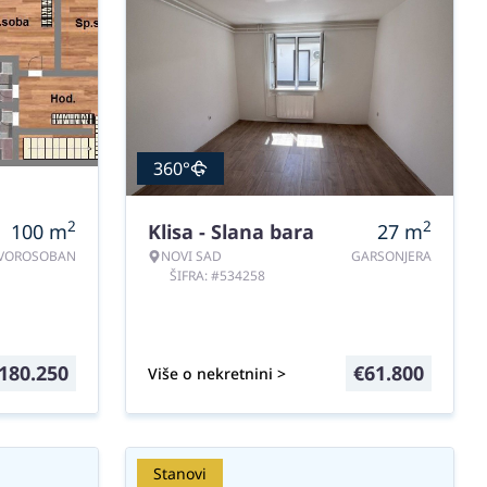
360°
2
2
100
m
Klisa - Slana bara
27
m
VOROSOBAN
NOVI SAD
GARSONJERA
ŠIFRA: #534258
180.250
€
61.800
Više o nekretnini >
Stanovi