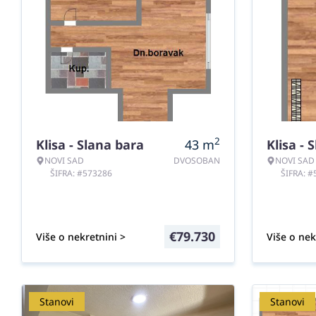
2
Klisa - Slana bara
43
m
Klisa - 
NOVI SAD
DVOSOBAN
NOVI SAD
ŠIFRA: #573286
ŠIFRA: 
€
79.730
Više o nekretnini >
Više o nek
Stanovi
Stanovi