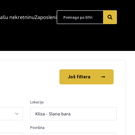
vašu nekretninu
Zaposleni
Još filtera
Lokacija
Klisa - Slana bara
Površina