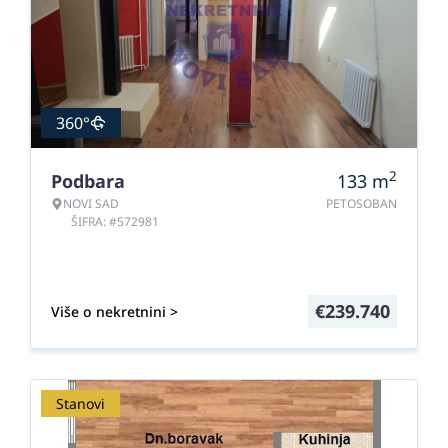
360°
2
Podbara
133
m
NOVI SAD
PETOSOBAN
ŠIFRA: #572981
€
239.740
Više o nekretnini >
Stanovi