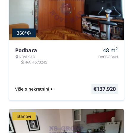
360°
2
Podbara
48
m
NOVI SAD
DVOSOBAN
ŠIFRA: #573245
€
137.920
Više o nekretnini >
Stanovi