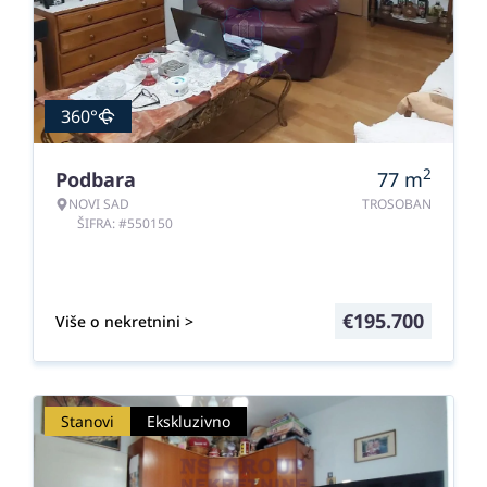
360°
2
Podbara
77
m
NOVI SAD
TROSOBAN
ŠIFRA: #550150
€
195.700
Više o nekretnini >
Stanovi
Ekskluzivno