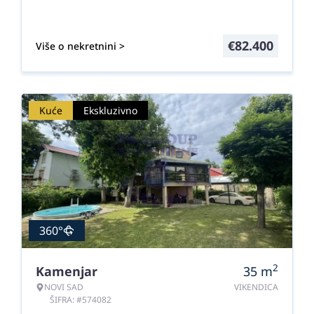
€
82.400
Više o nekretnini >
Kuće
Ekskluzivno
360°
2
Kamenjar
35
m
NOVI SAD
VIKENDICA
ŠIFRA: #574082