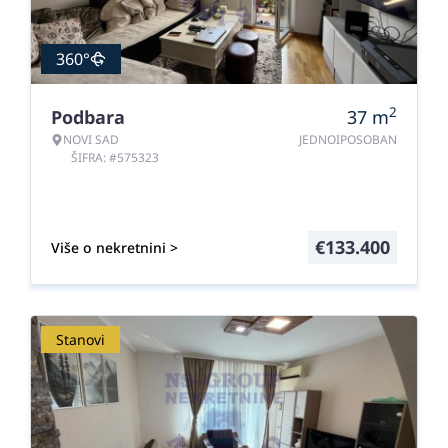
360°
2
Podbara
37
m
NOVI SAD
JEDNOIPOSOBAN
ŠIFRA: #575323
€
133.400
Više o nekretnini >
Stanovi