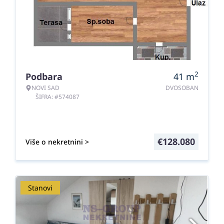
2
Podbara
41
m
NOVI SAD
DVOSOBAN
ŠIFRA: #574087
€
128.080
Više o nekretnini >
Stanovi