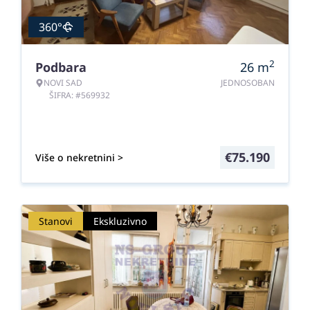
360°
2
Podbara
26
m
NOVI SAD
JEDNOSOBAN
ŠIFRA: #569932
€
75.190
Više o nekretnini >
Stanovi
Ekskluzivno