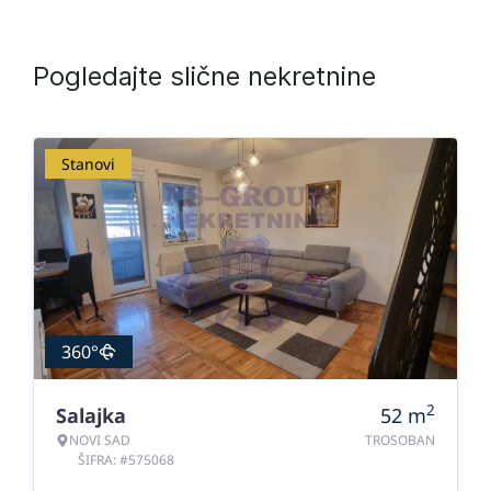
Pogledajte slične nekretnine
Stanovi
360°
2
Salajka
52
m
NOVI SAD
TROSOBAN
ŠIFRA: #575068