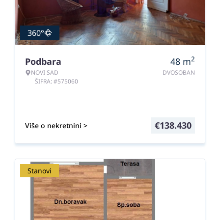
360°
2
Podbara
48
m
NOVI SAD
DVOSOBAN
ŠIFRA: #575060
€
138.430
Više o nekretnini >
Stanovi