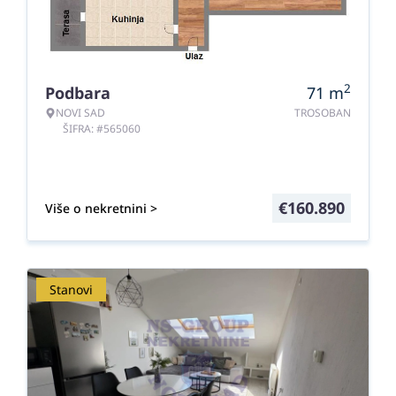
2
Podbara
71
m
NOVI SAD
TROSOBAN
ŠIFRA: #565060
€
160.890
Više o nekretnini >
Stanovi