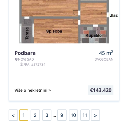
2
Podbara
45
m
NOVI SAD
DVOSOBAN
ŠIFRA: #572734
€
143.420
Više o nekretnini >
<
>
1
2
3
...
9
10
11