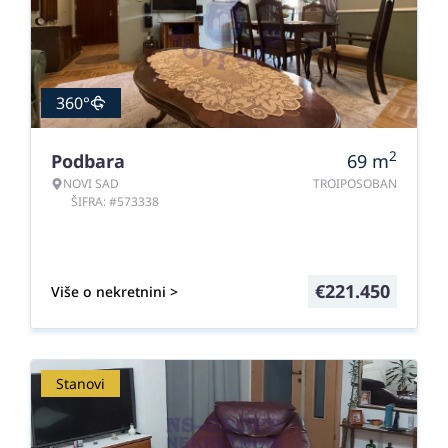
360°
2
Podbara
69
m
NOVI SAD
TROIPOSOBAN
ŠIFRA: #573338
€
221.450
Više o nekretnini >
Stanovi