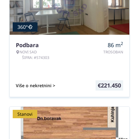
360°
2
Podbara
86
m
NOVI SAD
TROSOBAN
ŠIFRA: #574303
€
221.450
Više o nekretnini >
Stanovi