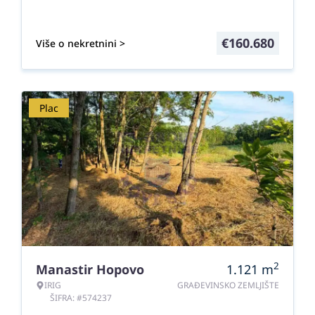
€
160.680
Više o nekretnini >
Plac
2
Manastir Hopovo
1.121
m
IRIG
GRAĐEVINSKO ZEMLJIŠTE
ŠIFRA: #574237