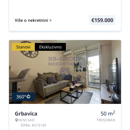
€
159.000
Više o nekretnini >
Stanovi
Ekskluzivno
360°
2
Grbavica
50
m
NOVI SAD
TROSOBAN
ŠIFRA: #573149