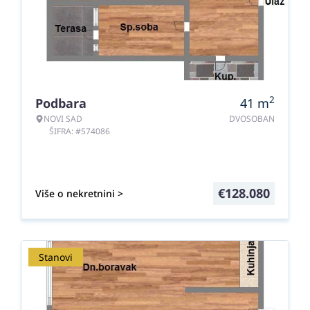
2
Podbara
41
m
NOVI SAD
DVOSOBAN
ŠIFRA: #574086
€
128.080
Više o nekretnini >
Stanovi