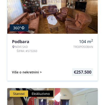
360°
2
Podbara
104
m
NOVI SAD
TROIPOSOBAN
ŠIFRA: #573260
€
257.500
Više o nekretnini >
Stanovi
Ekskluzivno