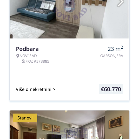
2
Podbara
23
m
NOVI SAD
GARSONJERA
ŠIFRA: #573885
€
60.770
Više o nekretnini >
Stanovi