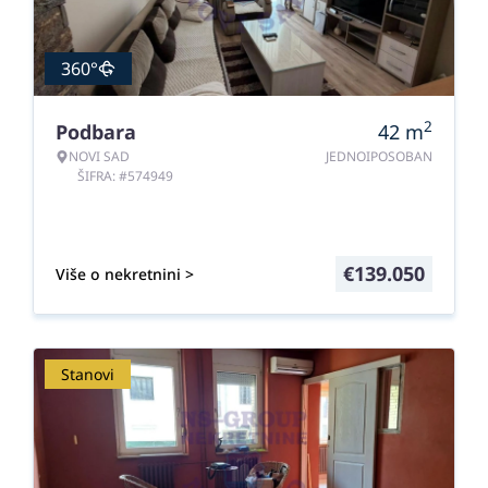
360°
2
Podbara
42
m
NOVI SAD
JEDNOIPOSOBAN
ŠIFRA: #574949
€
139.050
Više o nekretnini >
Stanovi