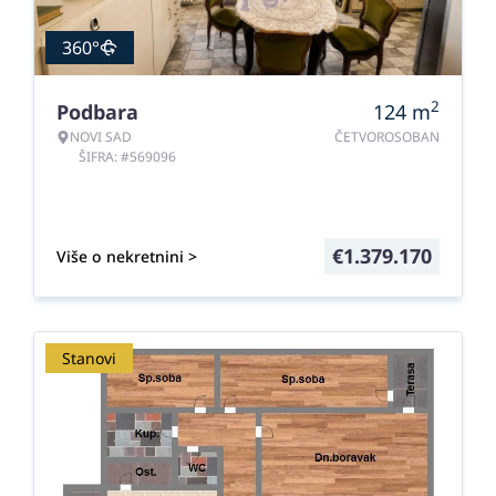
360°
2
Podbara
124
m
NOVI SAD
ČETVOROSOBAN
ŠIFRA: #569096
€
1.379.170
Više o nekretnini >
Stanovi