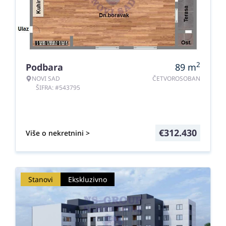
2
Podbara
89
m
NOVI SAD
ČETVOROSOBAN
ŠIFRA: #543795
€
312.430
Više o nekretnini >
Stanovi
Ekskluzivno