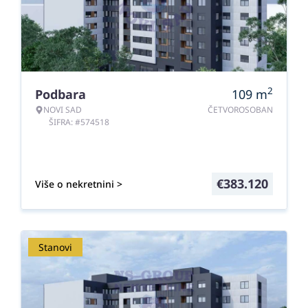
2
Podbara
109
m
NOVI SAD
ČETVOROSOBAN
ŠIFRA: #574518
€
383.120
Više o nekretnini >
Stanovi