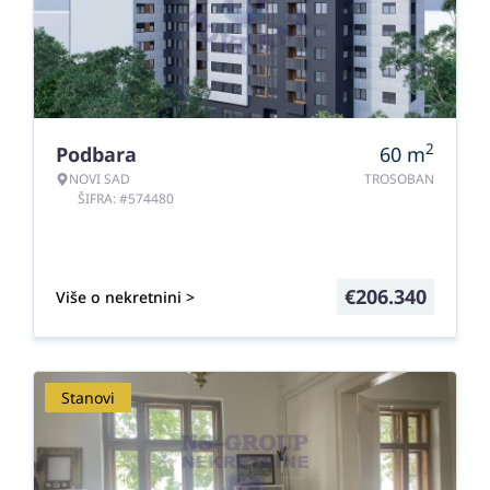
2
Podbara
60
m
NOVI SAD
TROSOBAN
ŠIFRA: #574480
€
206.340
Više o nekretnini >
Stanovi