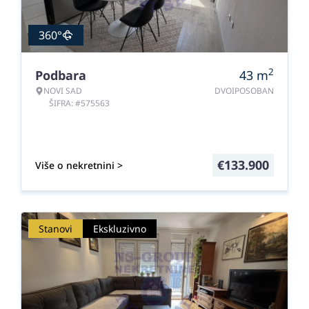
360°
2
Podbara
43
m
NOVI SAD
DVOIPOSOBAN
ŠIFRA: #575563
€
133.900
Više o nekretnini >
Stanovi
Ekskluzivno