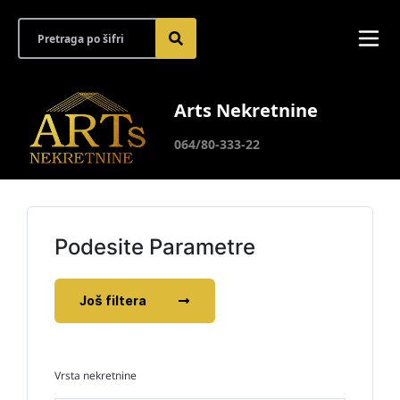
Arts Nekretnine
064/80-333-22
Podesite Parametre
Još filtera
Vrsta nekretnine