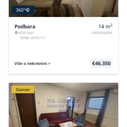
360°
2
Podbara
14
m
NOVI SAD
GARSONJERA
ŠIFRA: #575117
€
46.350
Više o nekretnini >
Stanovi