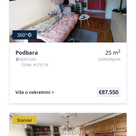
360°
2
Podbara
25
m
NOVI SAD
GARSONJERA
ŠIFRA: #573174
€
87.550
Više o nekretnini >
Stanovi