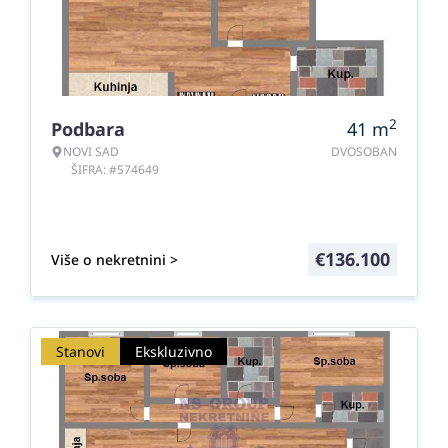
2
Podbara
41
m
NOVI SAD
DVOSOBAN
ŠIFRA: #574649
€
136.100
Više o nekretnini >
Stanovi
Ekskluzivno