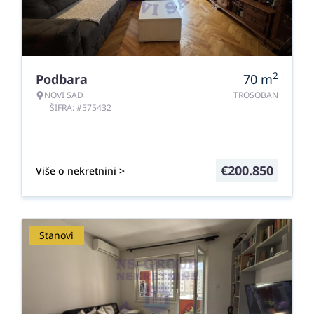
2
Podbara
70
m
NOVI SAD
TROSOBAN
ŠIFRA: #575432
€
200.850
Više o nekretnini >
Stanovi