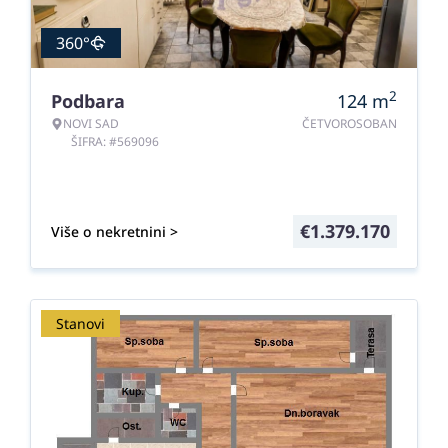
360°
2
Podbara
124
m
NOVI SAD
ČETVOROSOBAN
ŠIFRA: #569096
€
1.379.170
Više o nekretnini >
Stanovi