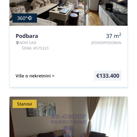
360°
2
Podbara
37
m
NOVI SAD
JEDNOIPOSOBAN
ŠIFRA: #575323
€
133.400
Više o nekretnini >
Stanovi