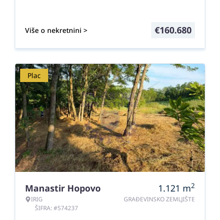
€
160.680
Više o nekretnini >
Plac
2
Manastir Hopovo
1.121
m
IRIG
GRAĐEVINSKO ZEMLJIŠTE
ŠIFRA: #574237