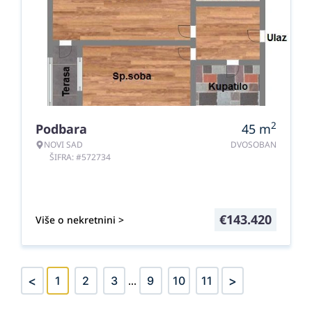
2
Podbara
45
m
NOVI SAD
DVOSOBAN
ŠIFRA: #572734
€
143.420
Više o nekretnini >
<
>
1
2
3
...
9
10
11