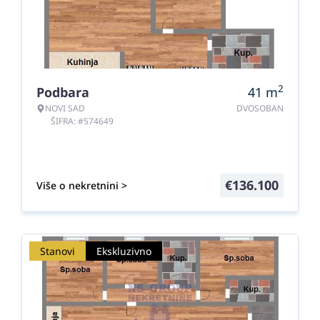
2
Podbara
41
m
NOVI SAD
DVOSOBAN
ŠIFRA: #574649
€
136.100
Više o nekretnini >
Stanovi
Ekskluzivno