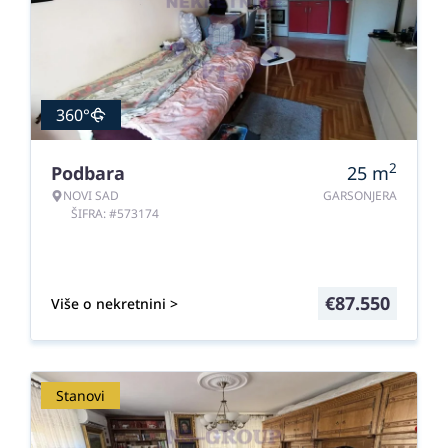
360°
2
Podbara
25
m
NOVI SAD
GARSONJERA
ŠIFRA: #573174
€
87.550
Više o nekretnini >
Stanovi