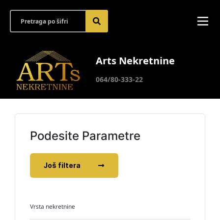
Arts Nekretnine
064/80-333-22
Podesite Parametre
Još filtera
Vrsta nekretnine