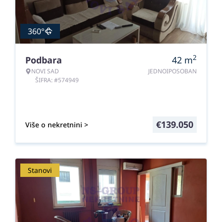
360°
2
Podbara
42
m
NOVI SAD
JEDNOIPOSOBAN
ŠIFRA: #574949
€
139.050
Više o nekretnini >
Stanovi