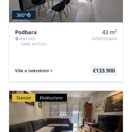
360°
2
Podbara
43
m
NOVI SAD
DVOIPOSOBAN
ŠIFRA: #575563
€
133.900
Više o nekretnini >
Stanovi
Ekskluzivno