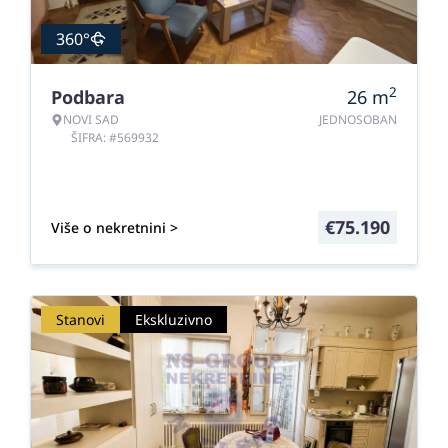
360°
2
Podbara
26
m
NOVI SAD
JEDNOSOBAN
ŠIFRA: #569932
€
75.190
Više o nekretnini >
Stanovi
Ekskluzivno