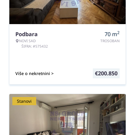
2
Podbara
70
m
NOVI SAD
TROSOBAN
ŠIFRA: #575432
€
200.850
Više o nekretnini >
Stanovi