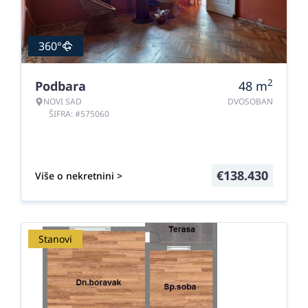
360°
2
Podbara
48
m
NOVI SAD
DVOSOBAN
ŠIFRA: #575060
€
138.430
Više o nekretnini >
Stanovi