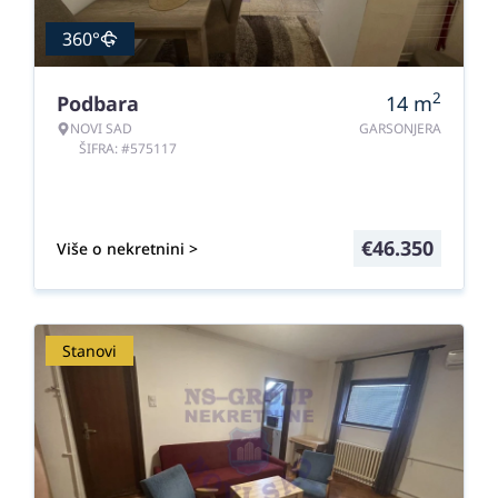
360°
2
Podbara
14
m
NOVI SAD
GARSONJERA
ŠIFRA: #575117
€
46.350
Više o nekretnini >
Stanovi