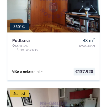
360°
2
Podbara
48
m
NOVI SAD
DVOSOBAN
ŠIFRA: #573245
€
137.920
Više o nekretnini >
Stanovi