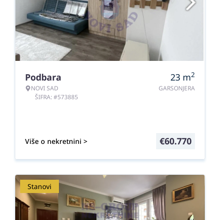
2
Podbara
23
m
NOVI SAD
GARSONJERA
ŠIFRA: #573885
€
60.770
Više o nekretnini >
Stanovi