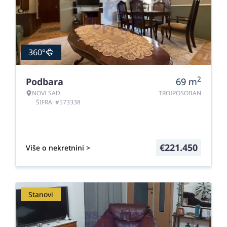
360°
2
Podbara
69
m
NOVI SAD
TROIPOSOBAN
ŠIFRA: #573338
€
221.450
Više o nekretnini >
Stanovi