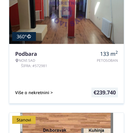
360°
2
Podbara
133
m
NOVI SAD
PETOSOBAN
ŠIFRA: #572981
€
239.740
Više o nekretnini >
Stanovi