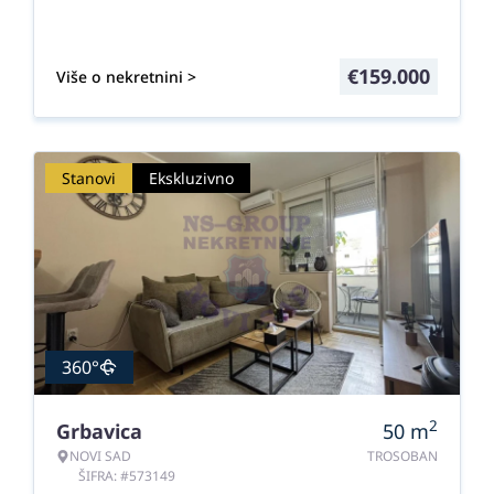
€
159.000
Više o nekretnini >
Stanovi
Ekskluzivno
360°
2
Grbavica
50
m
NOVI SAD
TROSOBAN
ŠIFRA: #573149