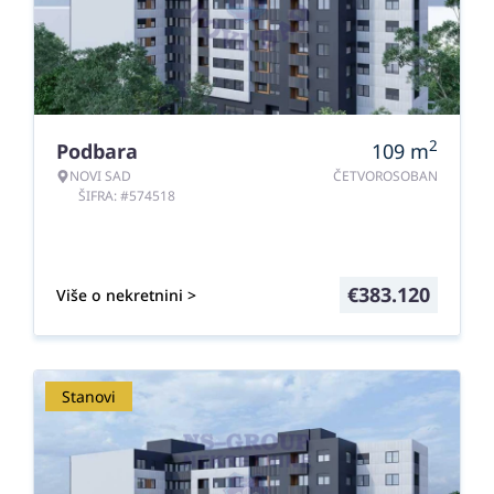
2
Podbara
109
m
NOVI SAD
ČETVOROSOBAN
ŠIFRA: #574518
€
383.120
Više o nekretnini >
Stanovi