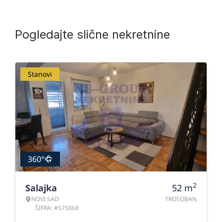
Pogledajte slične nekretnine
Stanovi
360°
2
Salajka
52
m
NOVI SAD
TROSOBAN
ŠIFRA: #575068