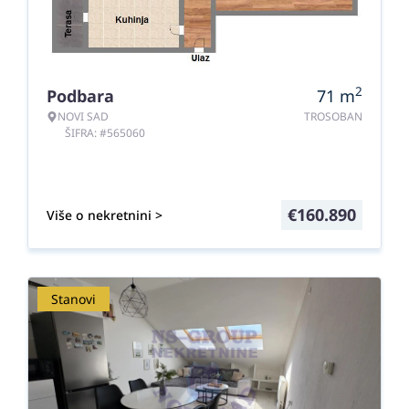
2
Podbara
71
m
NOVI SAD
TROSOBAN
ŠIFRA: #565060
€
160.890
Više o nekretnini >
Stanovi