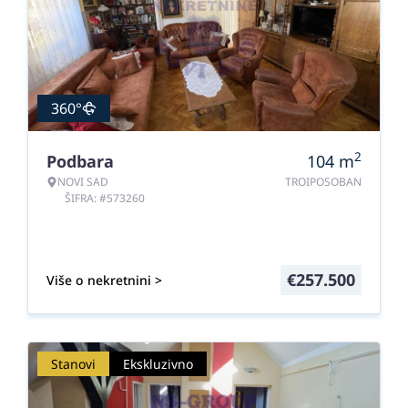
360°
2
Podbara
104
m
NOVI SAD
TROIPOSOBAN
ŠIFRA: #573260
€
257.500
Više o nekretnini >
Stanovi
Ekskluzivno