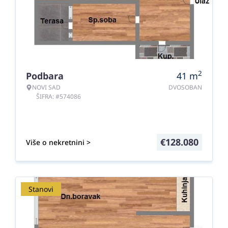
2
Podbara
41
m
NOVI SAD
DVOSOBAN
ŠIFRA: #574086
€
128.080
Više o nekretnini >
Stanovi