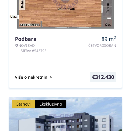
2
Podbara
89
m
NOVI SAD
ČETVOROSOBAN
ŠIFRA: #543795
€
312.430
Više o nekretnini >
Stanovi
Ekskluzivno