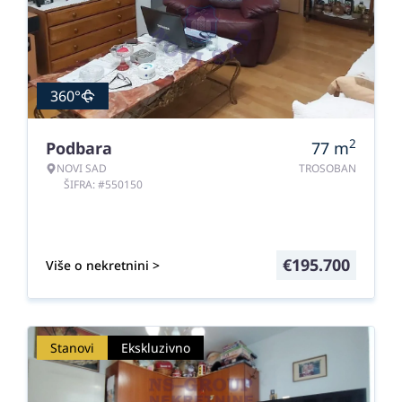
360°
2
Podbara
77
m
NOVI SAD
TROSOBAN
ŠIFRA: #550150
€
195.700
Više o nekretnini >
Stanovi
Ekskluzivno