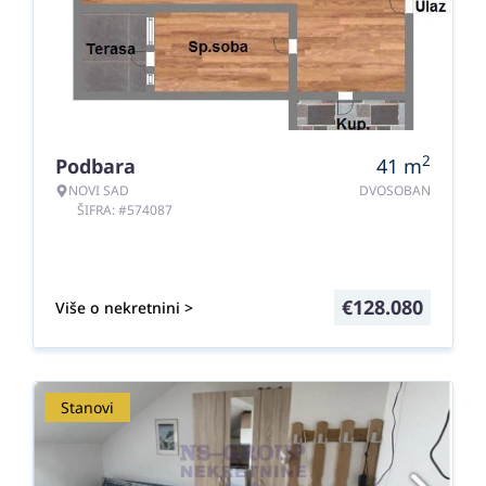
2
Podbara
41
m
NOVI SAD
DVOSOBAN
ŠIFRA: #574087
€
128.080
Više o nekretnini >
Stanovi