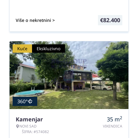
€
82.400
Više o nekretnini >
Kuće
Ekskluzivno
360°
2
Kamenjar
35
m
NOVI SAD
VIKENDICA
ŠIFRA: #574082