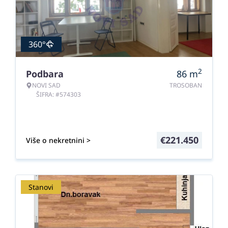
360°
2
Podbara
86
m
NOVI SAD
TROSOBAN
ŠIFRA: #574303
€
221.450
Više o nekretnini >
Stanovi