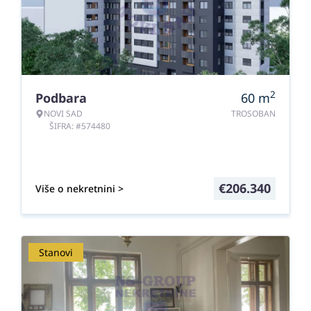
2
Podbara
60
m
NOVI SAD
TROSOBAN
ŠIFRA: #574480
€
206.340
Više o nekretnini >
Stanovi