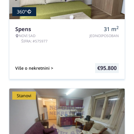
360°
2
Spens
31
m
NOVI SAD
JEDNOIPOSOBAN
ŠIFRA: #575977
€
95.800
Više o nekretnini >
Stanovi