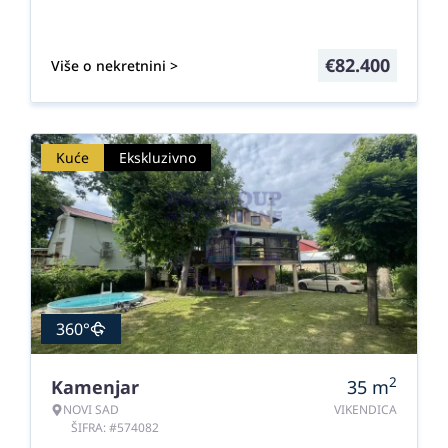
€
82.400
Više o nekretnini >
Kuće
Ekskluzivno
360°
2
Kamenjar
35
m
NOVI SAD
VIKENDICA
ŠIFRA: #574082