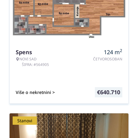
2
Spens
124
m
NOVI SAD
ČETVOROSOBAN
ŠIFRA: #564905
€
640.710
Više o nekretnini >
Stanovi