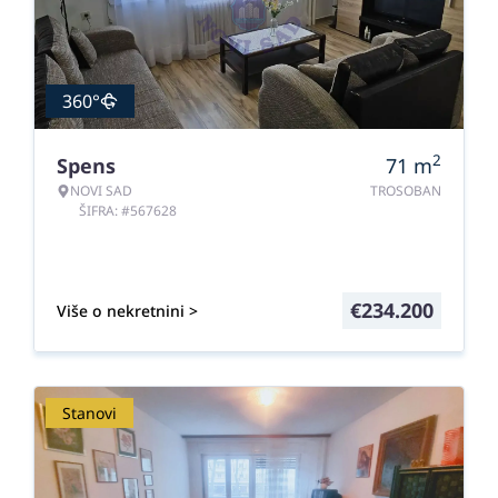
360°
2
Spens
71
m
NOVI SAD
TROSOBAN
ŠIFRA: #567628
€
234.200
Više o nekretnini >
Stanovi