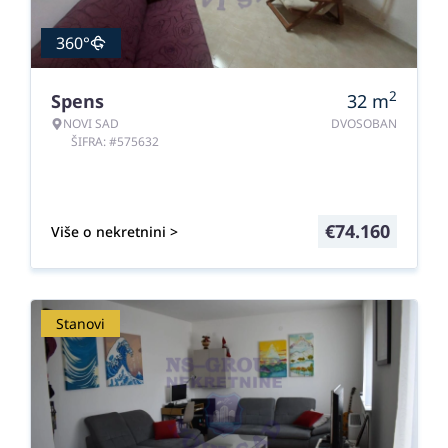
360°
2
Spens
32
m
NOVI SAD
DVOSOBAN
ŠIFRA: #575632
€
74.160
Više o nekretnini >
Stanovi