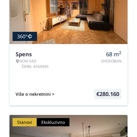
360°
2
Spens
68
m
NOVI SAD
DVOSOBAN
ŠIFRA: #559995
€
280.160
Više o nekretnini >
Stanovi
Ekskluzivno