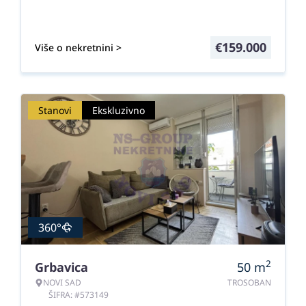
€
159.000
Više o nekretnini >
Stanovi
Ekskluzivno
360°
2
Grbavica
50
m
NOVI SAD
TROSOBAN
ŠIFRA: #573149