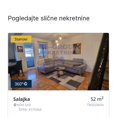
Pogledajte slične nekretnine
Stanovi
360°
2
Salajka
52
m
NOVI SAD
TROSOBAN
ŠIFRA: #575068