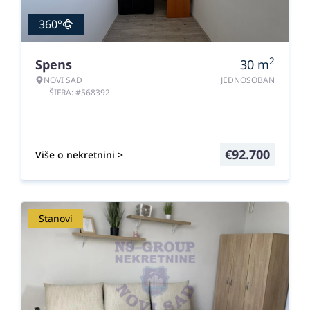
360°
2
Spens
30
m
NOVI SAD
JEDNOSOBAN
ŠIFRA: #568392
€
92.700
Više o nekretnini >
Stanovi