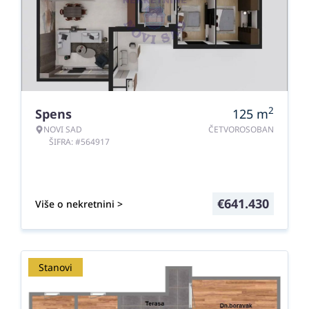
2
Spens
125
m
NOVI SAD
ČETVOROSOBAN
ŠIFRA: #564917
€
641.430
Više o nekretnini >
Stanovi