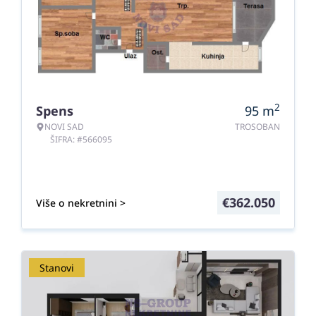
2
Spens
95
m
NOVI SAD
TROSOBAN
ŠIFRA: #566095
€
362.050
Više o nekretnini >
Stanovi