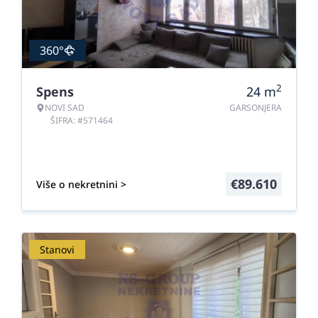
360°
2
Spens
24
m
NOVI SAD
GARSONJERA
ŠIFRA: #571464
€
89.610
Više o nekretnini >
Stanovi