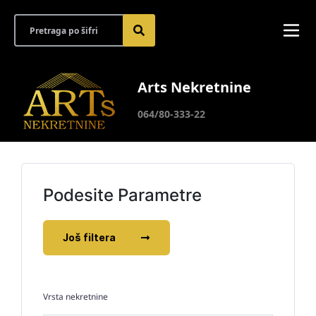
Arts Nekretnine
064/80-333-22
Podesite Parametre
Još filtera
Vrsta nekretnine