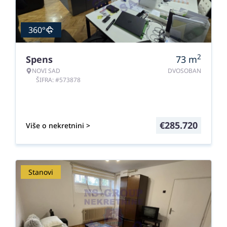
360°
2
Spens
73
m
NOVI SAD
DVOSOBAN
ŠIFRA: #573878
€
285.720
Više o nekretnini >
Stanovi