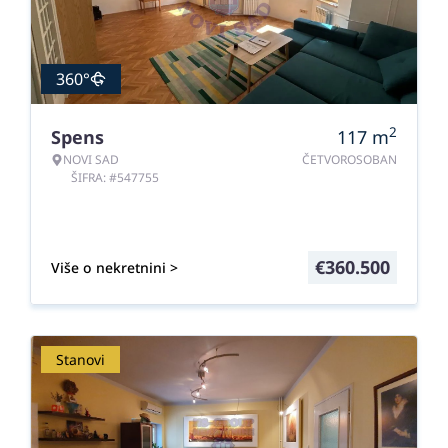
360°
2
Spens
117
m
NOVI SAD
ČETVOROSOBAN
ŠIFRA: #547755
€
360.500
Više o nekretnini >
Stanovi