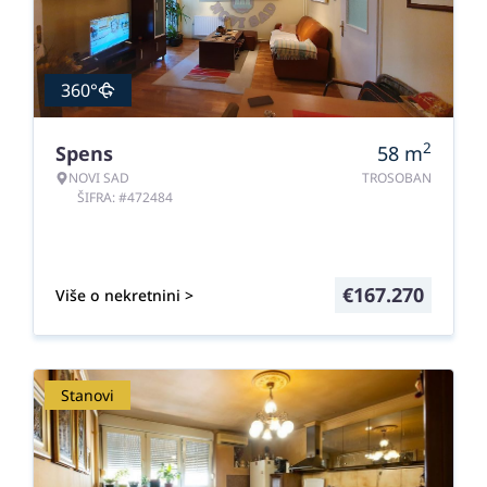
360°
2
Spens
58
m
NOVI SAD
TROSOBAN
ŠIFRA: #472484
€
167.270
Više o nekretnini >
Stanovi