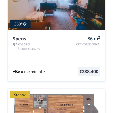
360°
2
Spens
86
m
NOVI SAD
ČETVOROSOBAN
ŠIFRA: #544239
€
288.400
Više o nekretnini >
Stanovi