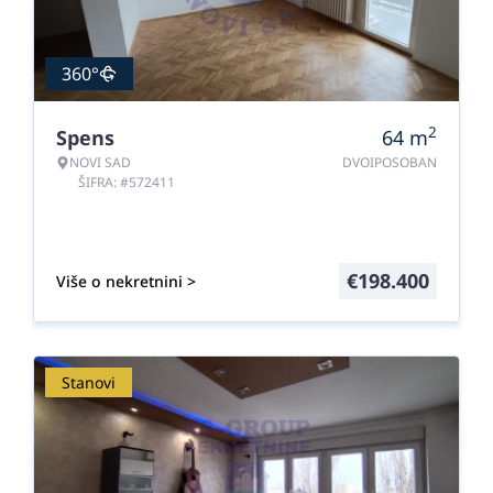
360°
2
Spens
64
m
NOVI SAD
DVOIPOSOBAN
ŠIFRA: #572411
€
198.400
Više o nekretnini >
Stanovi