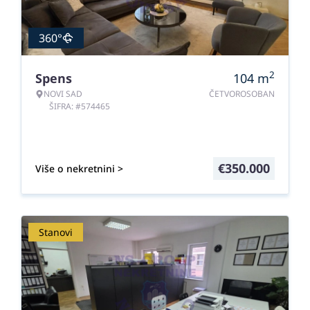
360°
2
Spens
104
m
NOVI SAD
ČETVOROSOBAN
ŠIFRA: #574465
€
350.000
Više o nekretnini >
Stanovi