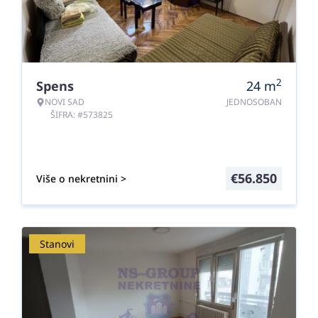
2
Spens
24
m
NOVI SAD
JEDNOSOBAN
ŠIFRA: #573825
€
56.850
Više o nekretnini >
Stanovi