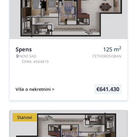
2
Spens
125
m
NOVI SAD
ČETVOROSOBAN
ŠIFRA: #564919
€
641.430
Više o nekretnini >
Stanovi