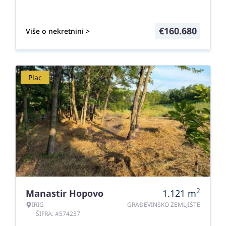
€
160.680
Više o nekretnini >
Plac
2
Manastir Hopovo
1.121
m
IRIG
GRAĐEVINSKO ZEMLJIŠTE
ŠIFRA: #574237