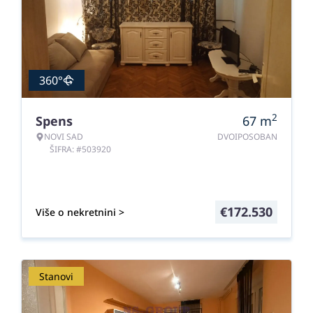
360°
2
Spens
67
m
NOVI SAD
DVOIPOSOBAN
ŠIFRA: #503920
€
172.530
Više o nekretnini >
Stanovi