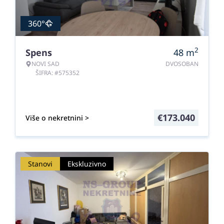
360°
2
Spens
48
m
NOVI SAD
DVOSOBAN
ŠIFRA: #575352
€
173.040
Više o nekretnini >
Stanovi
Ekskluzivno