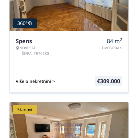
360°
2
Spens
84
m
NOVI SAD
DVOSOBAN
ŠIFRA: #570580
€
309.000
Više o nekretnini >
Stanovi