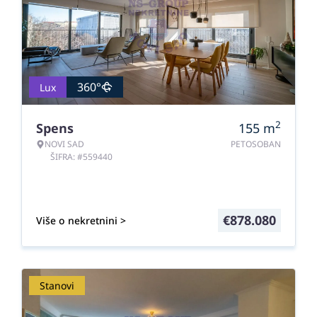
360°
Lux
2
Spens
155
m
NOVI SAD
PETOSOBAN
ŠIFRA: #559440
€
878.080
Više o nekretnini >
Stanovi