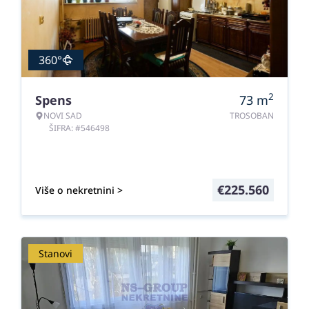
360°
2
Spens
73
m
NOVI SAD
TROSOBAN
ŠIFRA: #546498
€
225.560
Više o nekretnini >
Stanovi