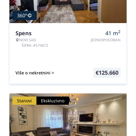
360°
2
Spens
41
m
NOVI SAD
JEDNOIPOSOBAN
ŠIFRA: #574872
€
125.660
Više o nekretnini >
Stanovi
Ekskluzivno