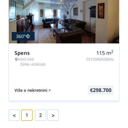
360°
2
Spens
115
m
NOVI SAD
ČETVOROSOBAN
ŠIFRA: #556540
€
298.700
Više o nekretnini >
<
>
1
2