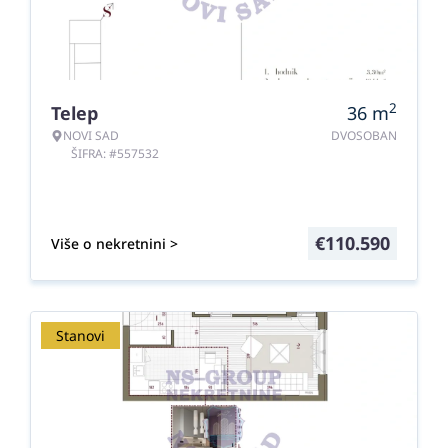
2
Telep
36
m
NOVI SAD
DVOSOBAN
ŠIFRA: #557532
€
110.590
Više o nekretnini >
Stanovi