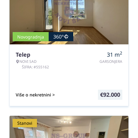
360°
Novogradnja
2
Telep
31
m
NOVI SAD
GARSONJERA
ŠIFRA: #555162
€
92.000
Više o nekretnini >
Stanovi