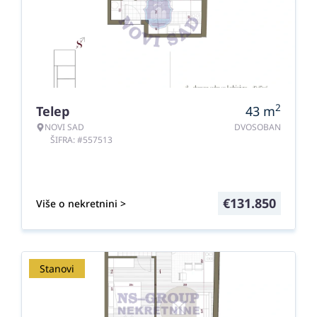
2
Telep
43
m
NOVI SAD
DVOSOBAN
ŠIFRA: #557513
€
131.850
Više o nekretnini >
Stanovi