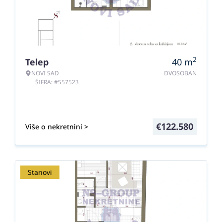
2
Telep
40
m
NOVI SAD
DVOSOBAN
ŠIFRA: #557523
€
122.580
Više o nekretnini >
Stanovi