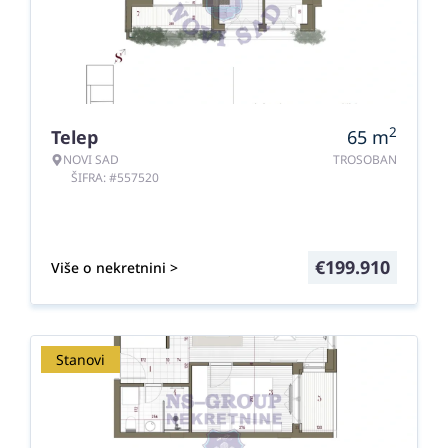
2
Telep
65
m
NOVI SAD
TROSOBAN
ŠIFRA: #557520
€
199.910
Više o nekretnini >
Stanovi