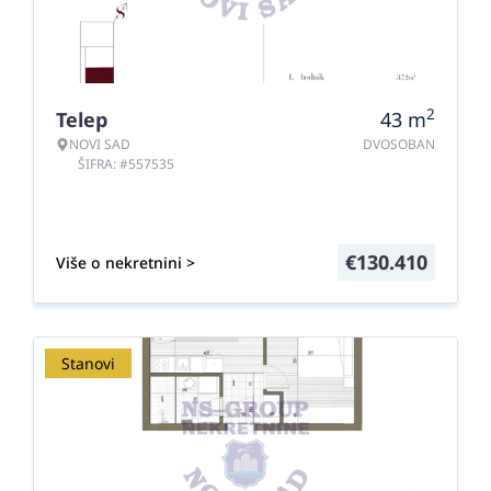
2
Telep
43
m
NOVI SAD
DVOSOBAN
ŠIFRA: #557535
€
130.410
Više o nekretnini >
Stanovi