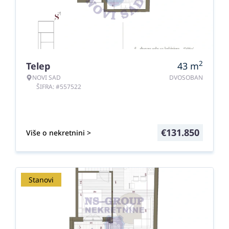
2
Telep
43
m
NOVI SAD
DVOSOBAN
ŠIFRA: #557522
€
131.850
Više o nekretnini >
Stanovi