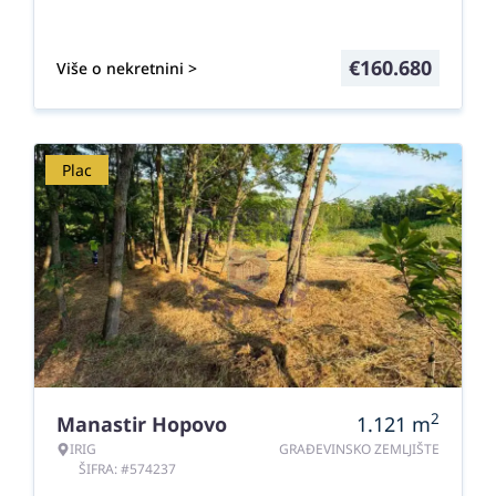
€
160.680
Više o nekretnini >
Plac
2
Manastir Hopovo
1.121
m
IRIG
GRAĐEVINSKO ZEMLJIŠTE
ŠIFRA: #574237