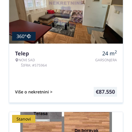
360°
2
Telep
24
m
NOVI SAD
GARSONJERA
ŠIFRA: #575964
€
87.550
Više o nekretnini >
Stanovi