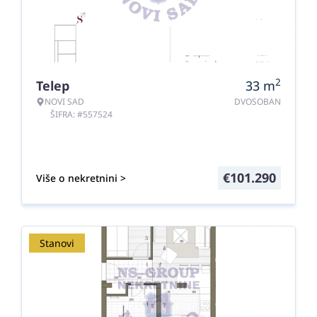
2
Telep
33
m
NOVI SAD
DVOSOBAN
ŠIFRA: #557524
€
101.290
Više o nekretnini >
Stanovi