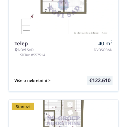
2
Telep
40
m
NOVI SAD
DVOSOBAN
ŠIFRA: #557514
€
122.610
Više o nekretnini >
Stanovi