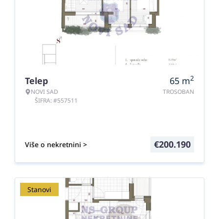
2
Telep
65
m
NOVI SAD
TROSOBAN
ŠIFRA: #557511
€
200.190
Više o nekretnini >
Stanovi