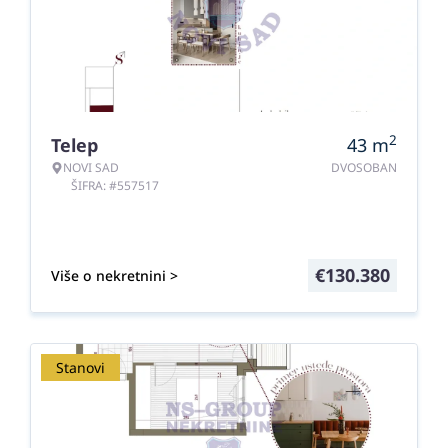
2
Telep
43
m
NOVI SAD
DVOSOBAN
ŠIFRA: #557517
€
130.380
Više o nekretnini >
Stanovi