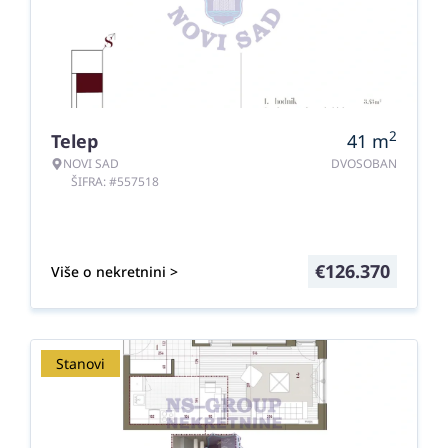
2
Telep
41
m
NOVI SAD
DVOSOBAN
ŠIFRA: #557518
€
126.370
Više o nekretnini >
Stanovi