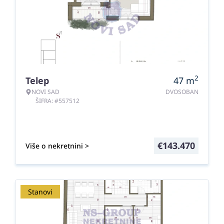
2
Telep
47
m
NOVI SAD
DVOSOBAN
ŠIFRA: #557512
€
143.470
Više o nekretnini >
Stanovi