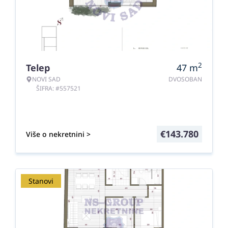
2
Telep
47
m
NOVI SAD
DVOSOBAN
ŠIFRA: #557521
€
143.780
Više o nekretnini >
Stanovi