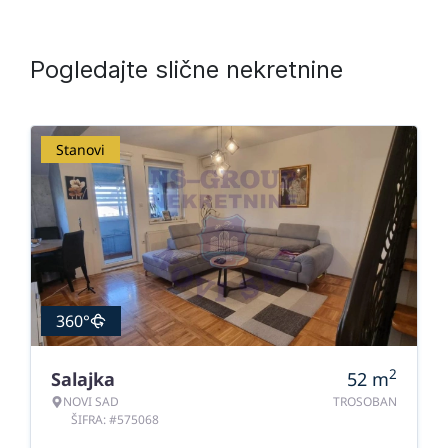
Pogledajte slične nekretnine
Stanovi
360°
2
Salajka
52
m
NOVI SAD
TROSOBAN
ŠIFRA: #575068