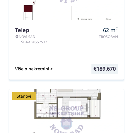
2
Telep
62
m
NOVI SAD
TROSOBAN
ŠIFRA: #557537
€
189.670
Više o nekretnini >
Stanovi