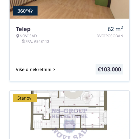
360°
2
Telep
62
m
NOVI SAD
DVOIPOSOBAN
ŠIFRA: #543112
€
103.000
Više o nekretnini >
Stanovi