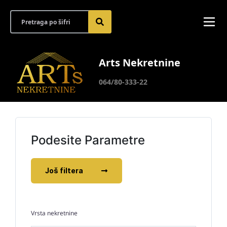
Arts Nekretnine
064/80-333-22
Podesite Parametre
Još filtera
Vrsta nekretnine