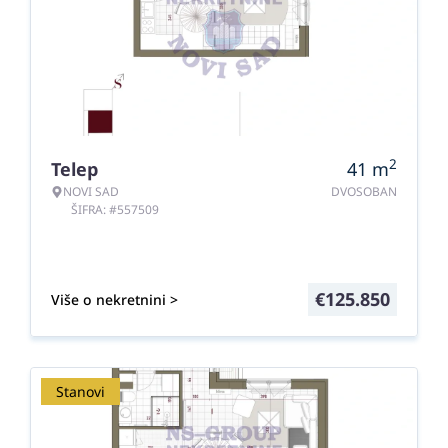
2
Telep
41
m
NOVI SAD
DVOSOBAN
ŠIFRA: #557509
€
125.850
Više o nekretnini >
Stanovi