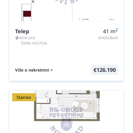
2
Telep
41
m
NOVI SAD
DVOSOBAN
ŠIFRA: #557536
€
126.190
Više o nekretnini >
Stanovi