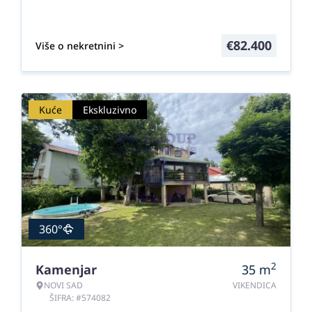
€
82.400
Više o nekretnini >
Kuće
Ekskluzivno
360°
2
Kamenjar
35
m
NOVI SAD
VIKENDICA
ŠIFRA: #574082