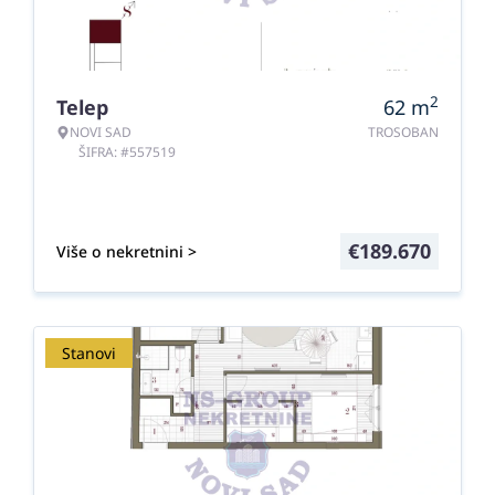
2
Telep
62
m
NOVI SAD
TROSOBAN
ŠIFRA: #557519
€
189.670
Više o nekretnini >
Stanovi