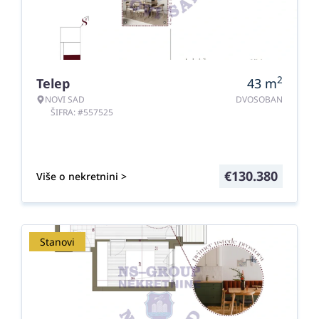
2
Telep
43
m
NOVI SAD
DVOSOBAN
ŠIFRA: #557525
€
130.380
Više o nekretnini >
Stanovi