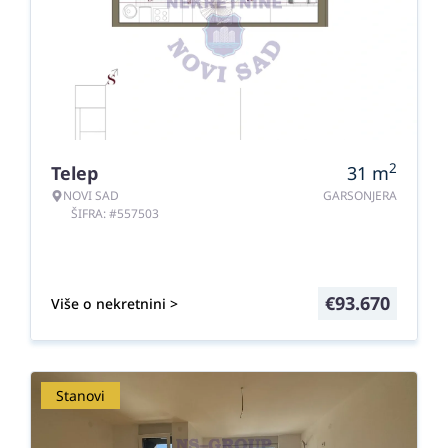
2
Telep
31
m
NOVI SAD
GARSONJERA
ŠIFRA: #557503
€
93.670
Više o nekretnini >
Stanovi