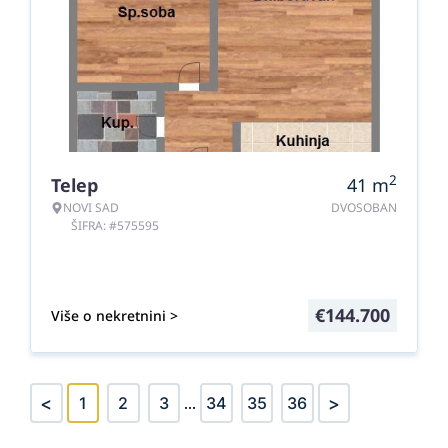
2
Telep
41
m
NOVI SAD
DVOSOBAN
ŠIFRA: #575595
€
144.700
Više o nekretnini >
<
>
1
2
3
...
34
35
36