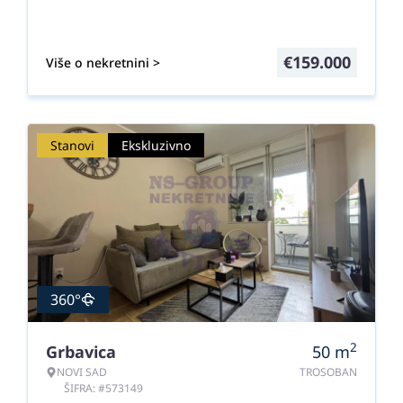
€
159.000
Više o nekretnini >
Stanovi
Ekskluzivno
360°
2
Grbavica
50
m
NOVI SAD
TROSOBAN
ŠIFRA: #573149