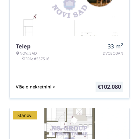
2
Telep
33
m
NOVI SAD
DVOSOBAN
ŠIFRA: #557516
€
102.080
Više o nekretnini >
Stanovi