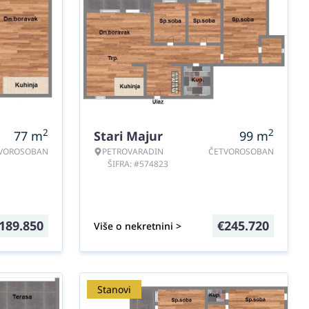
2
2
77
m
Stari Majur
99
m
VOROSOBAN
PETROVARADIN
ČETVOROSOBAN
ŠIFRA: #574823
189.850
€
245.720
Više o nekretnini >
Stanovi