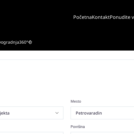
Početna
Kontakt
Ponudite 
vogradnja
360°
Mesto
Površina