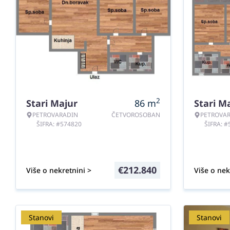
2
Stari Majur
86
m
Stari M
PETROVARADIN
ČETVOROSOBAN
PETROVA
ŠIFRA: #574820
ŠIFRA: 
€
212.840
Više o nekretnini >
Više o nek
Stanovi
Stanovi