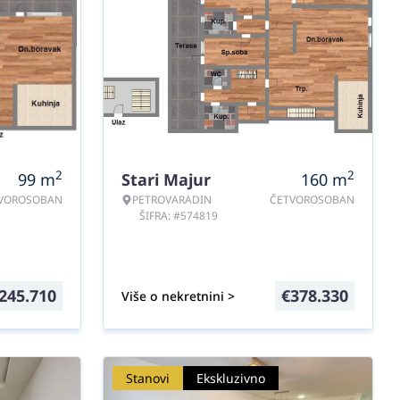
2
2
99
m
Stari Majur
160
m
VOROSOBAN
PETROVARADIN
ČETVOROSOBAN
ŠIFRA: #574819
245.710
€
378.330
Više o nekretnini >
Stanovi
Ekskluzivno