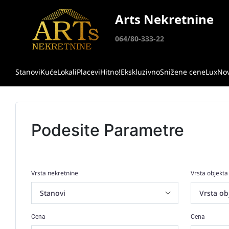
Arts Nekretnine
064/80-333-22
Stanovi
Kuće
Lokali
Placevi
Hitno!
Ekskluzivno
Snižene cene
Lux
No
Podesite Parametre
Vrsta nekretnine
Vrsta objekta
Cena
Cena