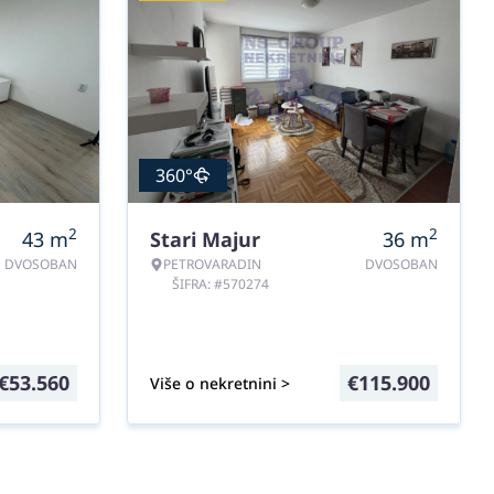
360°
2
2
43
m
Stari Majur
36
m
DVOSOBAN
PETROVARADIN
DVOSOBAN
ŠIFRA: #570274
€
53.560
€
115.900
Više o nekretnini >