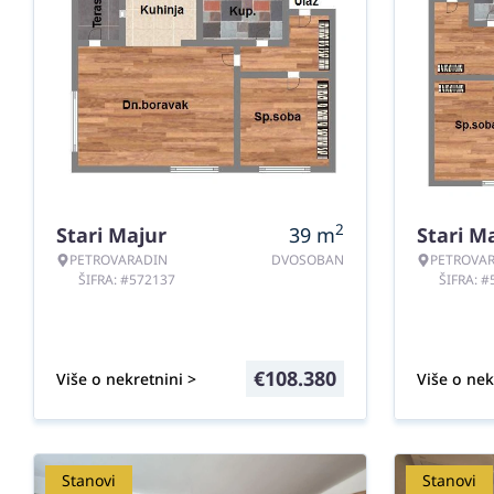
2
Stari Majur
39
m
Stari M
PETROVARADIN
DVOSOBAN
PETROVA
ŠIFRA: #572137
ŠIFRA: 
€
108.380
Više o nekretnini >
Više o nek
Stanovi
Stanovi