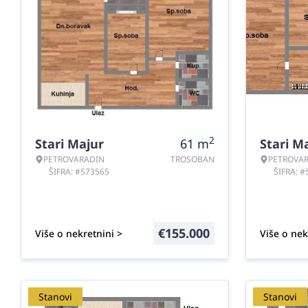
2
Stari Majur
61
m
Stari M
PETROVARADIN
TROSOBAN
PETROVA
ŠIFRA: #573565
ŠIFRA: 
€
155.000
Više o nekretnini >
Više o nek
Stanovi
Stanovi