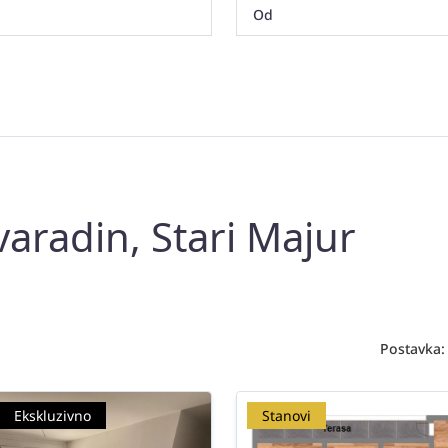
aradin, Stari Majur
Postavka:
Ekskluzivno
Stanovi