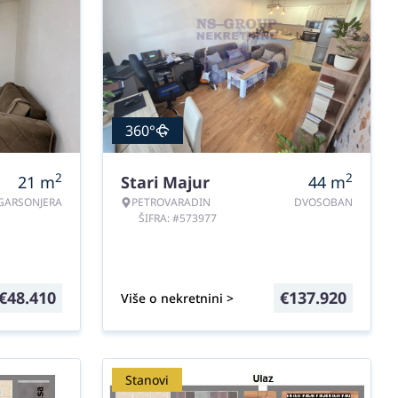
360°
2
2
21
m
Stari Majur
44
m
GARSONJERA
PETROVARADIN
DVOSOBAN
ŠIFRA: #573977
€
48.410
€
137.920
Više o nekretnini >
Stanovi