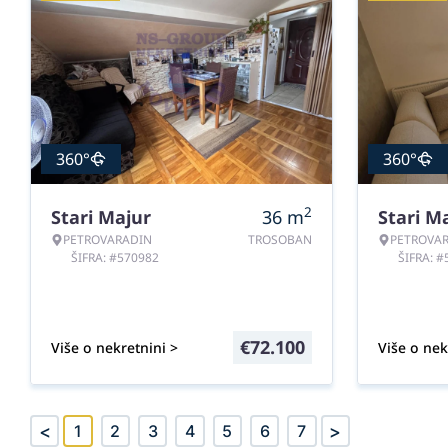
360°
360°
2
Stari Majur
36
m
Stari M
PETROVARADIN
TROSOBAN
PETROVA
ŠIFRA: #570982
ŠIFRA: 
€
72.100
Više o nekretnini >
Više o nek
<
>
1
2
3
4
5
6
7