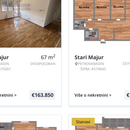
2
ajur
67
m
Stari Majur
RADIN
DVOIPOSOBAN
PETROVARADIN
ČET
#575001
ŠIFRA: #574845
€
163.850
€
retnini >
Više o nekretnini >
Stanovi