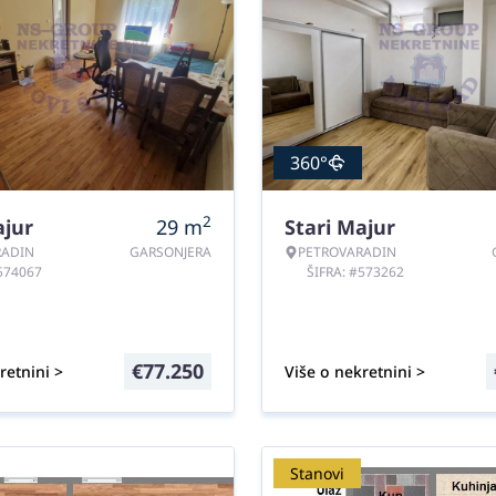
360°
2
ajur
29
m
Stari Majur
RADIN
GARSONJERA
PETROVARADIN
#574067
ŠIFRA: #573262
€
77.250
retnini >
Više o nekretnini >
Stanovi