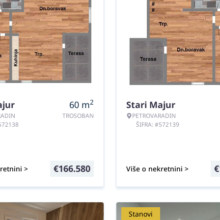
2
ajur
60
m
Stari Majur
RADIN
TROSOBAN
PETROVARADIN
#572138
ŠIFRA: #572139
€
166.580
€
retnini >
Više o nekretnini >
Stanovi