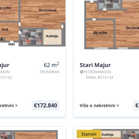
2
ajur
62
m
Stari Majur
RADIN
TROSOBAN
PETROVARADIN
#572133
ŠIFRA: #572134
€
172.840
€
retnini >
Više o nekretnini >
Stanovi