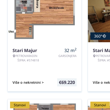
360°
2
Stari Majur
32
m
Stari M
PETROVARADIN
GARSONJERA
PETROVA
ŠIFRA: #574818
ŠIFRA: 
€
69.220
Više o nekretnini >
Više o nek
Stanovi
Stanovi