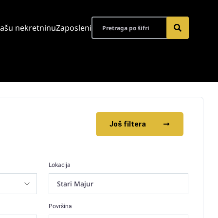
vašu nekretninu
Zaposleni
Još filtera
Lokacija
Stari Majur
Površina