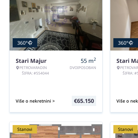
360°
360°
2
Stari Majur
55
m
Stari M
PETROVARADIN
DVOIPOSOBAN
PETROVA
ŠIFRA: #554044
ŠIFRA: 
€
65.150
Više o nekretnini >
Više o nek
Stanovi
Stanovi