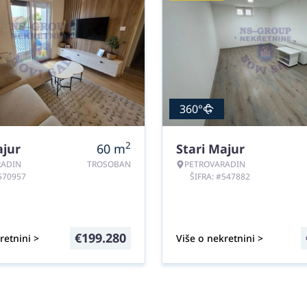
360°
2
ajur
60
m
Stari Majur
RADIN
TROSOBAN
PETROVARADIN
#570957
ŠIFRA: #547882
€
199.280
retnini >
Više o nekretnini >