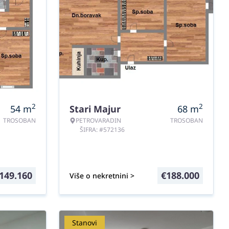
2
2
54
m
Stari Majur
68
m
TROSOBAN
PETROVARADIN
TROSOBAN
ŠIFRA: #572136
149.160
€
188.000
Više o nekretnini >
Stanovi