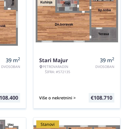
2
2
39
m
Stari Majur
39
m
DVOSOBAN
PETROVARADIN
DVOSOBAN
ŠIFRA: #572135
108.400
€
108.710
Više o nekretnini >
Stanovi