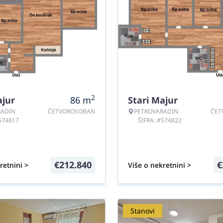
2
ajur
86
m
Stari Majur
RADIN
ČETVOROSOBAN
PETROVARADIN
ČET
#574817
ŠIFRA: #574822
€
212.840
€
retnini >
Više o nekretnini >
Stanovi