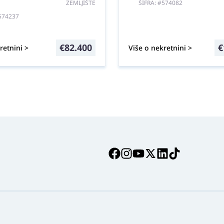
ZEMLJIŠTE
ŠIFRA: #574082
#574237
€
82.400
€
retnini >
Više o nekretnini >