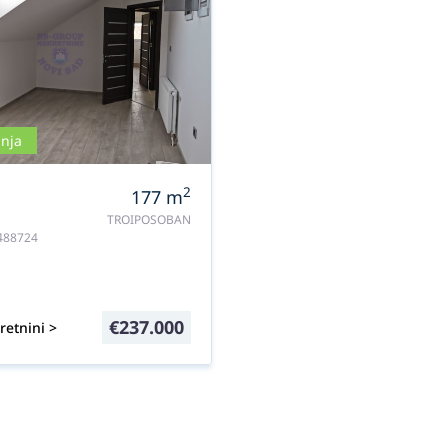
nja
2
177
m
TROIPOSOBAN
#488724
€
237.000
retnini >