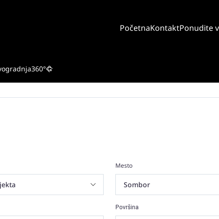
Početna
Kontakt
Ponudite 
vogradnja
360°
Mesto
Površina