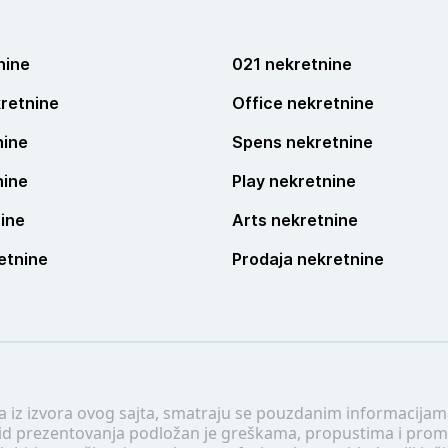
nine
021 nekretnine
retnine
Office nekretnine
nine
Spens nekretnine
nine
Play nekretnine
ine
Arts nekretnine
etnine
Prodaja nekretnine
 a iz izvora ovog sajta, smatraju se pouzdanim informacijama
v vid prezentovanja podložan je greškama, propustima i pro