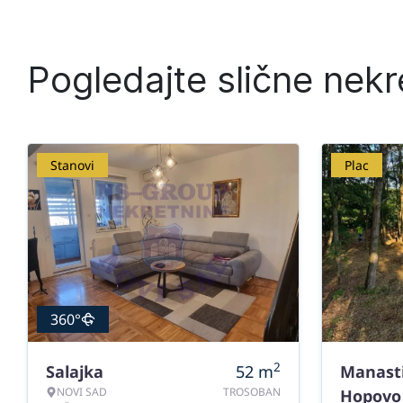
Pogledajte slične nekr
Stanovi
Plac
360°
2
Salajka
52
m
Manast
NOVI SAD
TROSOBAN
Hopovo