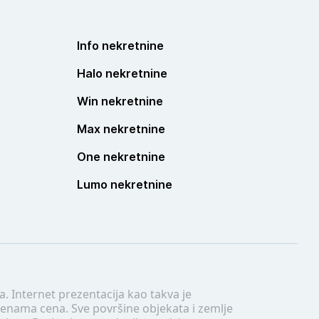
Info nekretnine
Halo nekretnine
Win nekretnine
Max nekretnine
One nekretnine
Lumo nekretnine
. Internet prezentacija kao takva je
menama cena. Sve površine objekata i zemlje