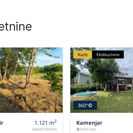
etnine
Kuće
Ekskluzivno
360°
2
ir
1.121
m
Kamenjar
GRAĐEVINSKO
NOVI SAD