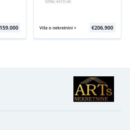
ŠIFRA: #573149
159.000
€
206.900
Više o nekretnini >