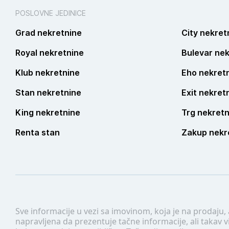
POSLOVNE JEDINICE
Grad nekretnine
City nekret
Royal nekretnine
Bulevar nek
Klub nekretnine
Eho nekret
Stan nekretnine
Exit nekret
King nekretnine
Trg nekretn
Renta stan
Zakup nekr
Sve informacije u vezi sa imovinom, koja je na prodaju,
napravljena da prezentuje tačne informacije, ali taka