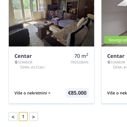
Novograd
2
Centar
70
m
Centar
SOMBOR
TROSOBAN
SOMBOR
ŠIFRA: #573361
ŠIFRA: 
€
85.000
Više o nekretnini >
Više o nek
<
>
1