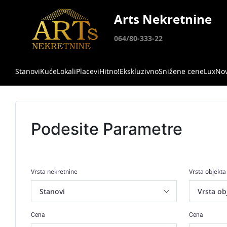
Arts Nekretnine
064/80-333-22
Stanovi
Kuće
Lokali
Placevi
Hitno!
Ekskluzivno
Snižene cene
Lux
No
Podesite Parametre
Vrsta nekretnine
Vrsta objekta
Cena
Cena