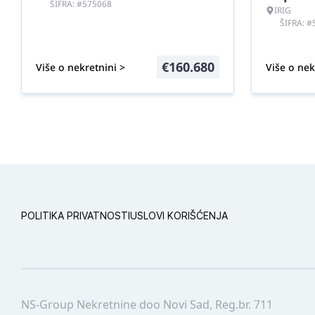
ŠIFRA: #575068
IRIG
ŠIFRA: 
€
160.680
Više o nekretnini >
Više o nek
POLITIKA PRIVATNOSTI
USLOVI KORIŠĆENJA
NS-Group Nekretnine doo Novi Sad, Reg.br. 711