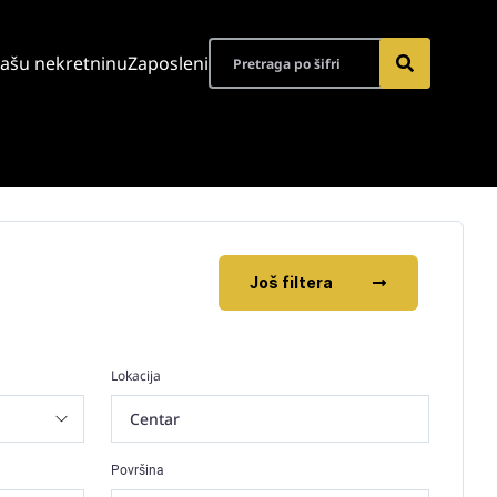
vašu nekretninu
Zaposleni
Još filtera
Lokacija
Centar
Površina