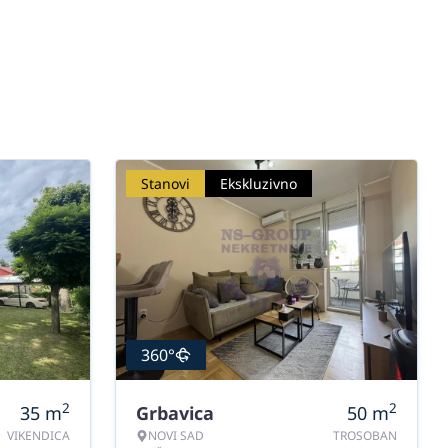
Stanovi
Ekskluzivno
360°
2
2
35
m
Grbavica
50
m
VIKENDICA
NOVI SAD
TROSOBAN