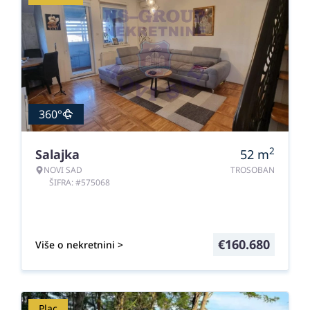
360°
2
Salajka
52
m
NOVI SAD
TROSOBAN
ŠIFRA: #575068
€
160.680
Više o nekretnini >
Plac