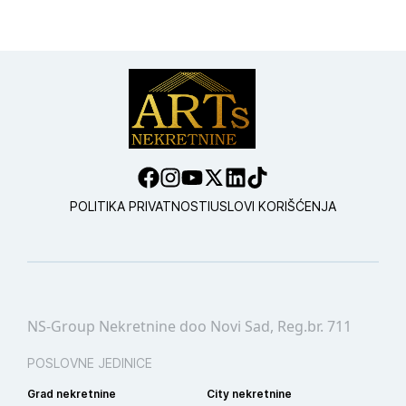
POLITIKA PRIVATNOSTI
USLOVI KORIŠĆENJA
NS-Group Nekretnine doo Novi Sad, Reg.br. 711
POSLOVNE JEDINICE
Grad nekretnine
City nekretnine