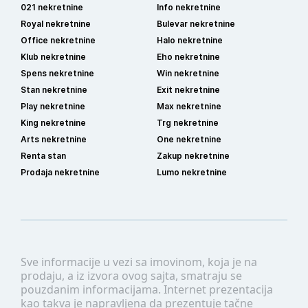
021 nekretnine
Info nekretnine
Royal nekretnine
Bulevar nekretnine
Office nekretnine
Halo nekretnine
Klub nekretnine
Eho nekretnine
Spens nekretnine
Win nekretnine
Stan nekretnine
Exit nekretnine
Play nekretnine
Max nekretnine
King nekretnine
Trg nekretnine
Arts nekretnine
One nekretnine
Renta stan
Zakup nekretnine
Prodaja nekretnine
Lumo nekretnine
Sve informacije u vezi sa imovinom, koja je na
prodaju, a iz izvora ovog sajta, smatraju se
pouzdanim informacijama. Internet prezentacija
kao takva je napravljena da prezentuje tačne