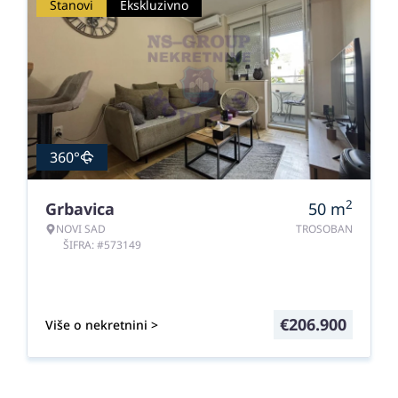
Stanovi
Ekskluzivno
360°
2
Grbavica
50
m
NOVI SAD
TROSOBAN
ŠIFRA: #573149
€
206.900
Više o nekretnini >