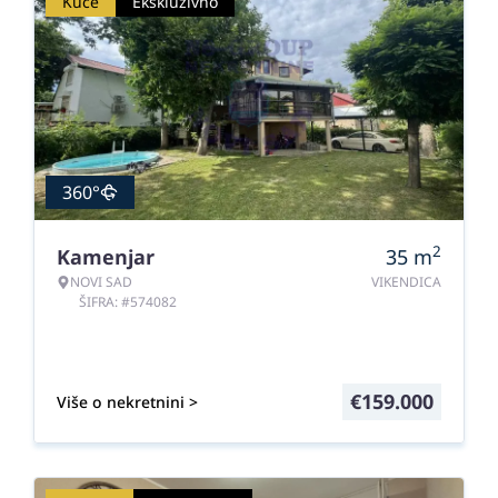
Kuće
Ekskluzivno
360°
2
Kamenjar
35
m
NOVI SAD
VIKENDICA
ŠIFRA: #574082
€
159.000
Više o nekretnini >