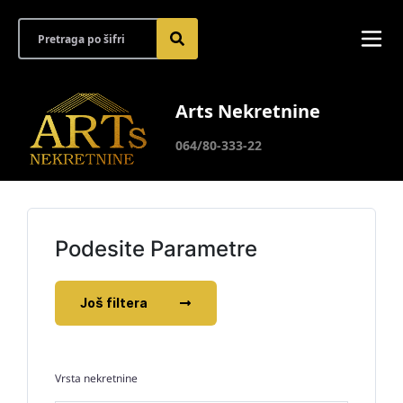
Arts Nekretnine
064/80-333-22
Podesite Parametre
Još filtera
Vrsta nekretnine