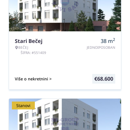
2
Stari Bečej
38
m
BEČEJ
JEDNOIPOSOBAN
ŠIFRA: #551409
€
68.600
Više o nekretnini >
Stanovi