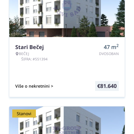
2
Stari Bečej
47
m
BEČEJ
DVOSOBAN
ŠIFRA: #551394
€
81.640
Više o nekretnini >
Stanovi