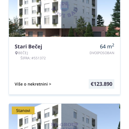
2
Stari Bečej
64
m
BEČEJ
DVOIPOSOBAN
ŠIFRA: #551372
€
123.890
Više o nekretnini >
Stanovi