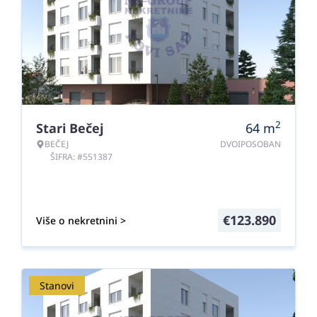
2
Stari Bečej
64
m
BEČEJ
DVOIPOSOBAN
ŠIFRA: #551387
€
123.890
Više o nekretnini >
Stanovi