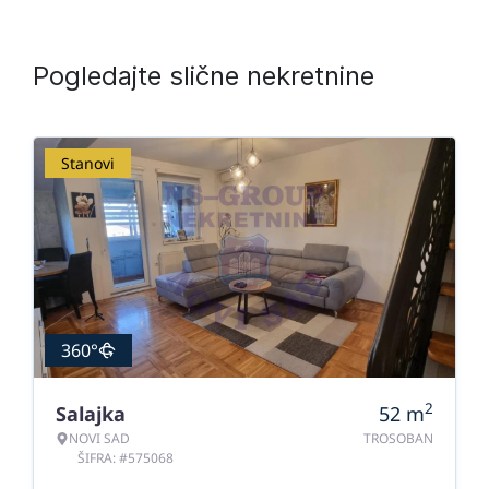
Pogledajte slične nekretnine
Stanovi
360°
2
Salajka
52
m
NOVI SAD
TROSOBAN
ŠIFRA: #575068