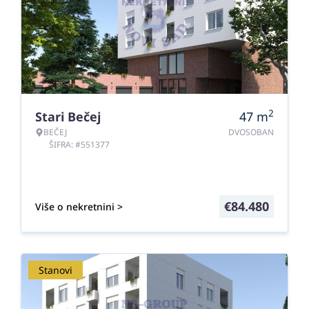
2
Stari Bečej
47
m
BEČEJ
DVOSOBAN
ŠIFRA: #551377
€
84.480
Više o nekretnini >
Stanovi