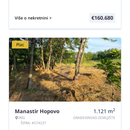
€
160.680
Više o nekretnini >
Plac
2
Manastir Hopovo
1.121
m
IRIG
GRAĐEVINSKO ZEMLJIŠTE
ŠIFRA: #574237