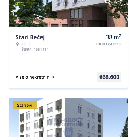
2
Stari Bečej
38
m
BEČEJ
JEDNOIPOSOBAN
ŠIFRA: #551414
€
68.600
Više o nekretnini >
Stanovi