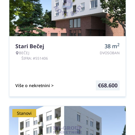
2
Stari Bečej
38
m
BEČEJ
DVOSOBAN
ŠIFRA: #551406
€
68.600
Više o nekretnini >
Stanovi