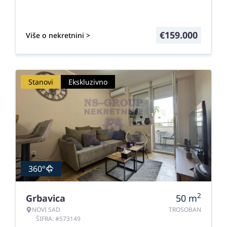
€
159.000
Više o nekretnini >
Stanovi
Ekskluzivno
360°
2
Grbavica
50
m
NOVI SAD
TROSOBAN
ŠIFRA: #573149