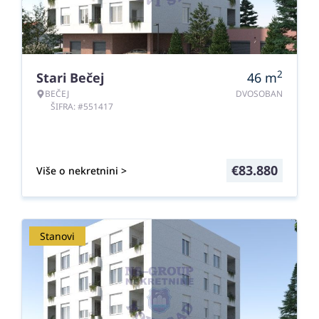
2
Stari Bečej
46
m
BEČEJ
DVOSOBAN
ŠIFRA: #551417
€
83.880
Više o nekretnini >
Stanovi