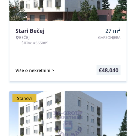
2
Stari Bečej
27
m
BEČEJ
GARSONJERA
ŠIFRA: #565085
€
48.040
Više o nekretnini >
Stanovi