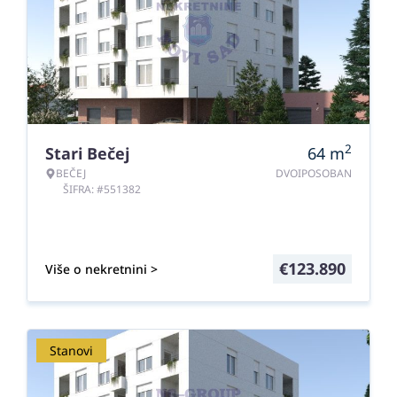
2
Stari Bečej
64
m
BEČEJ
DVOIPOSOBAN
ŠIFRA: #551382
€
123.890
Više o nekretnini >
Stanovi