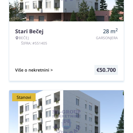
2
Stari Bečej
28
m
BEČEJ
GARSONJERA
ŠIFRA: #551405
€
50.700
Više o nekretnini >
Stanovi