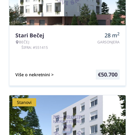
2
Stari Bečej
28
m
BEČEJ
GARSONJERA
ŠIFRA: #551415
€
50.700
Više o nekretnini >
Stanovi