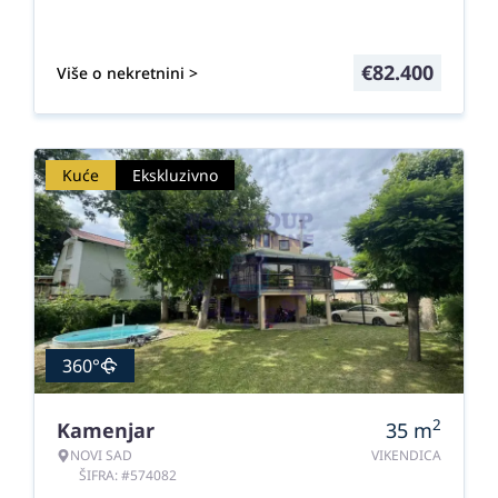
€
82.400
Više o nekretnini >
Kuće
Ekskluzivno
360°
2
Kamenjar
35
m
NOVI SAD
VIKENDICA
ŠIFRA: #574082