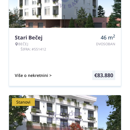
2
Stari Bečej
46
m
BEČEJ
DVOSOBAN
ŠIFRA: #551412
€
83.880
Više o nekretnini >
Stanovi