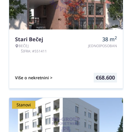
2
Stari Bečej
38
m
BEČEJ
JEDNOIPOSOBAN
ŠIFRA: #551411
€
68.600
Više o nekretnini >
Stanovi