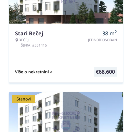
2
Stari Bečej
38
m
BEČEJ
JEDNOIPOSOBAN
ŠIFRA: #551416
€
68.600
Više o nekretnini >
Stanovi