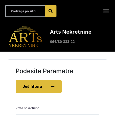
Arts Nekretnine
064/80-333-22
Podesite Parametre
Još filtera
Vrsta nekretnine