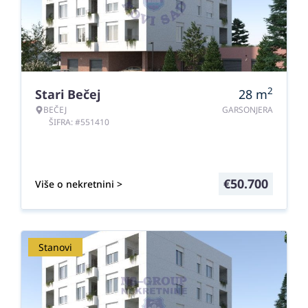
2
Stari Bečej
28
m
BEČEJ
GARSONJERA
ŠIFRA: #551410
€
50.700
Više o nekretnini >
Stanovi