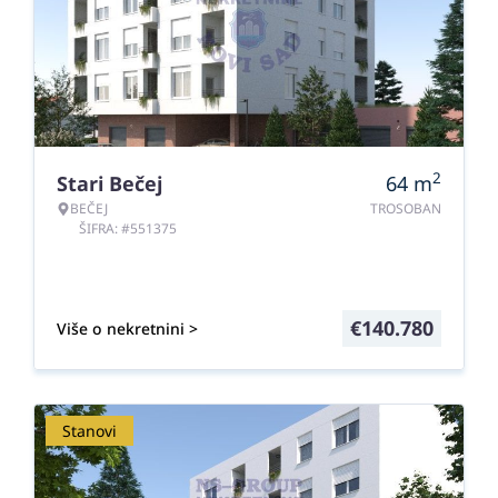
2
Stari Bečej
64
m
BEČEJ
TROSOBAN
ŠIFRA: #551375
€
140.780
Više o nekretnini >
Stanovi