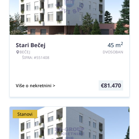
2
Stari Bečej
45
m
BEČEJ
DVOSOBAN
ŠIFRA: #551408
€
81.470
Više o nekretnini >
Stanovi