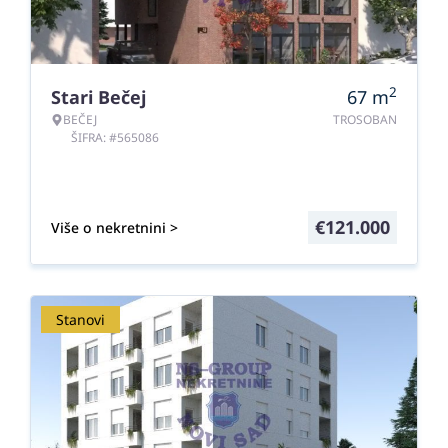
2
Stari Bečej
67
m
BEČEJ
TROSOBAN
ŠIFRA: #565086
€
121.000
Više o nekretnini >
Stanovi