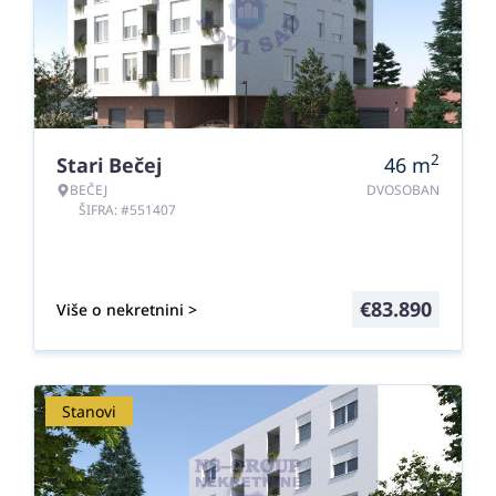
2
Stari Bečej
46
m
BEČEJ
DVOSOBAN
ŠIFRA: #551407
€
83.890
Više o nekretnini >
Stanovi