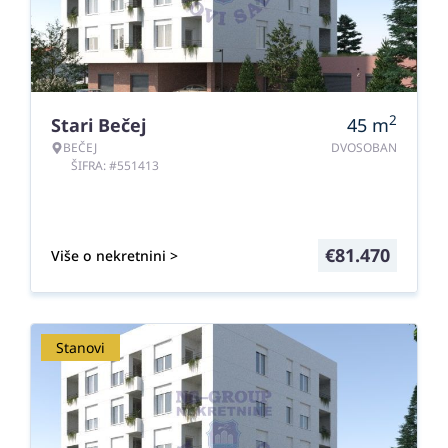
2
Stari Bečej
45
m
BEČEJ
DVOSOBAN
ŠIFRA: #551413
€
81.470
Više o nekretnini >
Stanovi