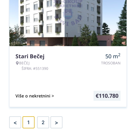
2
Stari Bečej
50
m
BEČEJ
TROSOBAN
ŠIFRA: #551390
€
110.780
Više o nekretnini >
<
>
1
2