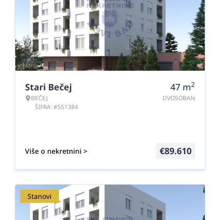
2
Stari Bečej
47
m
BEČEJ
DVOSOBAN
ŠIFRA: #551384
€
89.610
Više o nekretnini >
Stanovi