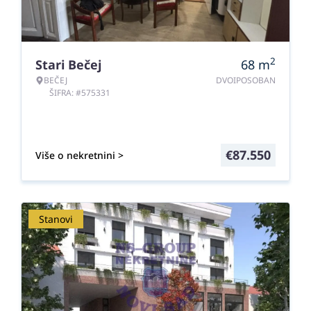
2
Stari Bečej
68
m
BEČEJ
DVOIPOSOBAN
ŠIFRA: #575331
€
87.550
Više o nekretnini >
Stanovi