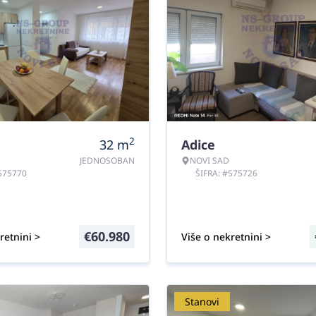
2
32
m
Adice
JEDNOSOBAN
NOVI SAD
#575770
ŠIFRA: #575726
€
60.980
retnini >
Više o nekretnini >
Stanovi