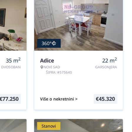
360°
2
2
35
m
Adice
22
m
DVOSOBAN
NOVI SAD
GARSONJERA
ŠIFRA: #575640
€
77.250
€
45.320
Više o nekretnini >
Stanovi