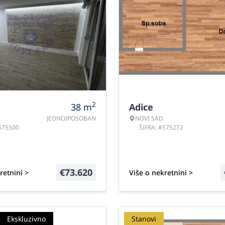
2
38
m
Adice
JEDNOIPOSOBAN
NOVI SAD
#575500
ŠIFRA: #575272
€
73.620
retnini >
Više o nekretnini >
Ekskluzivno
Stanovi