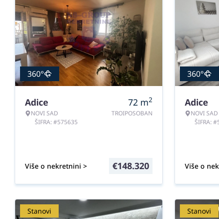
360°
360°
2
Adice
72
m
Adice
NOVI SAD
TROIPOSOBAN
NOVI SAD
ŠIFRA: #575635
ŠIFRA: 
€
148.320
Više o nekretnini >
Više o nek
Stanovi
Stanovi