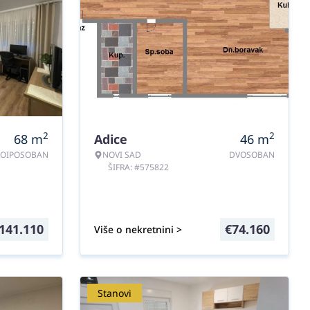
2
2
68
m
Adice
46
m
ROIPOSOBAN
NOVI SAD
DVOSOBAN
ŠIFRA: #575822
141.110
€
74.160
Više o nekretnini >
Stanovi