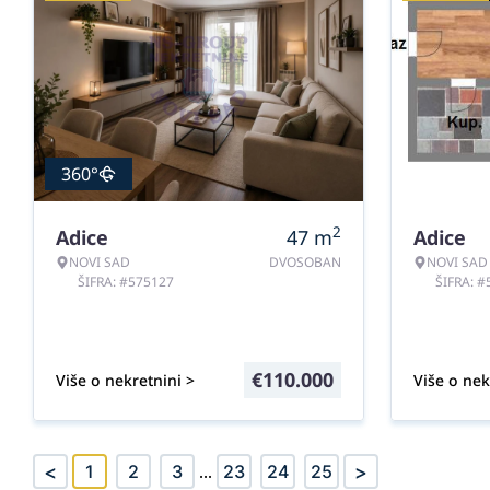
360°
2
Adice
47
m
Adice
NOVI SAD
DVOSOBAN
NOVI SAD
ŠIFRA: #575127
ŠIFRA: 
€
110.000
Više o nekretnini >
Više o nek
<
>
1
2
3
...
23
24
25