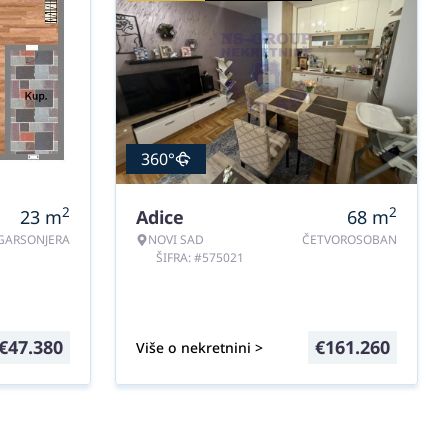
360°
2
2
23
m
Adice
68
m
GARSONJERA
NOVI SAD
ČETVOROSOBAN
ŠIFRA: #575021
€
47.380
€
161.260
Više o nekretnini >