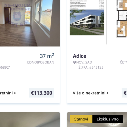
2
37
m
Adice
JEDNOIPOSOBAN
NOVI SAD
ČET
#568921
ŠIFRA: #545135
€
113.300
€
retnini >
Više o nekretnini >
Stanovi
Ekskluzivno