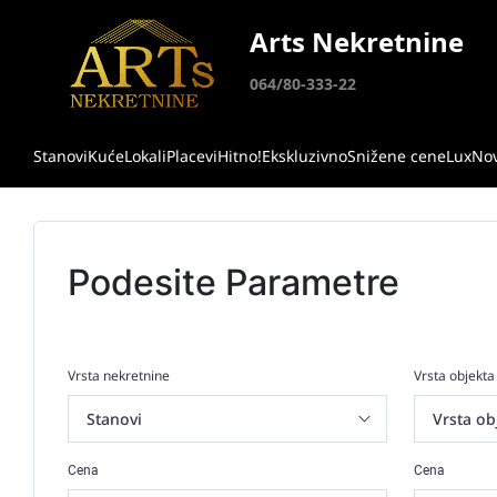
Arts Nekretnine
064/80-333-22
Stanovi
Kuće
Lokali
Placevi
Hitno!
Ekskluzivno
Snižene cene
Lux
No
Podesite Parametre
Vrsta nekretnine
Vrsta objekta
Cena
Cena