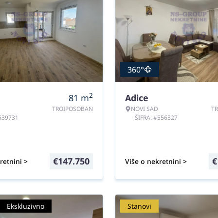
360°
2
81
m
Adice
TROIPOSOBAN
NOVI SAD
T
#539731
ŠIFRA: #556327
€
147.750
€
retnini >
Više o nekretnini >
Ekskluzivno
Stanovi