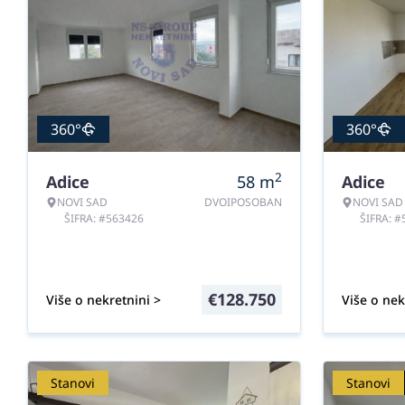
360°
360°
2
Adice
58
m
Adice
NOVI SAD
DVOIPOSOBAN
NOVI SAD
ŠIFRA: #563426
ŠIFRA: 
€
128.750
Više o nekretnini >
Više o nek
Stanovi
Stanovi