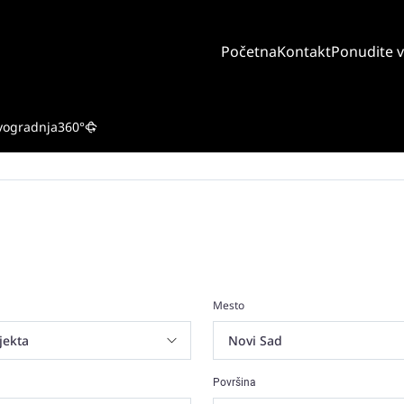
Početna
Kontakt
Ponudite 
vogradnja
360°
Mesto
Površina