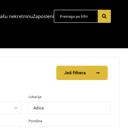
vašu nekretninu
Zaposleni
Još filtera
Lokacija
Adice
Površina