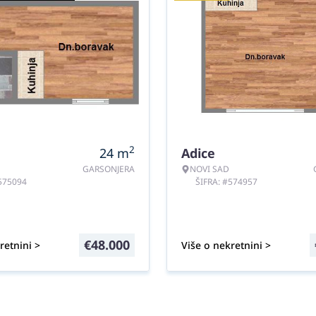
2
24
m
Adice
GARSONJERA
NOVI SAD
#575094
ŠIFRA: #574957
€
48.000
retnini >
Više o nekretnini >