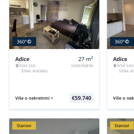
360°
360°
2
Adice
27
m
Adice
NOVI SAD
GARSONJERA
NOVI SAD
ŠIFRA: #569860
ŠIFRA: 
€
59.740
Više o nekretnini >
Više o nek
Stanovi
Stanovi