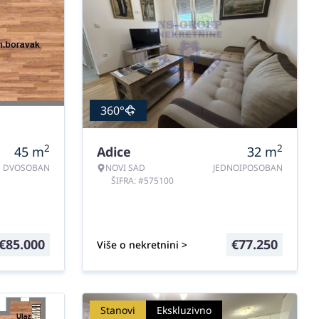
360°
2
2
45
m
Adice
32
m
DVOSOBAN
NOVI SAD
JEDNOIPOSOBAN
ŠIFRA: #575100
€
85.000
€
77.250
Više o nekretnini >
Stanovi
Ekskluzivno