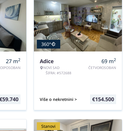
360°
2
2
27
m
Adice
69
m
NOIPOSOBAN
NOVI SAD
ČETVOROSOBAN
ŠIFRA: #572688
€
59.740
€
154.500
Više o nekretnini >
Stanovi