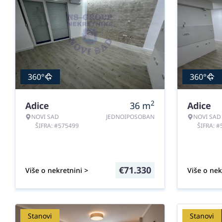
360°
360°
2
Adice
36
m
Adice
NOVI SAD
JEDNOIPOSOBAN
NOVI SAD
ŠIFRA: #575499
ŠIFRA: 
€
71.330
Više o nekretnini >
Više o nek
Stanovi
Stanovi