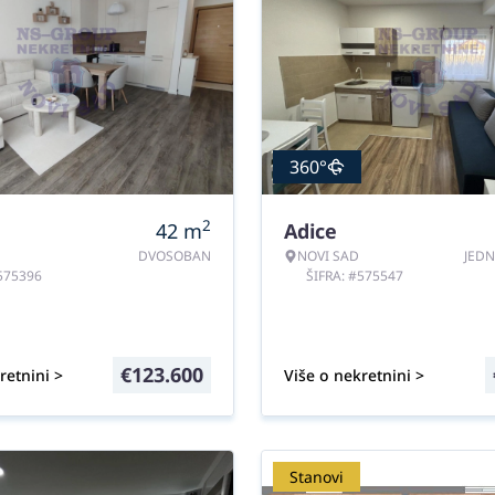
360°
2
42
m
Adice
DVOSOBAN
NOVI SAD
JED
#575396
ŠIFRA: #575547
€
123.600
retnini >
Više o nekretnini >
Stanovi