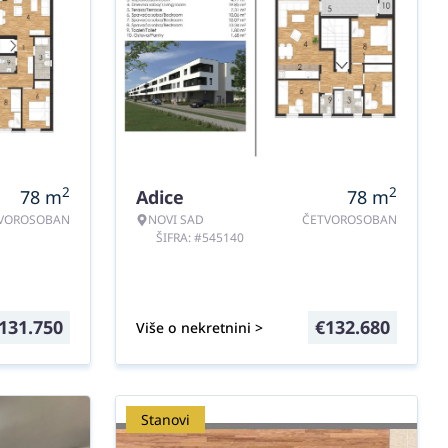
2
2
78
m
Adice
78
m
VOROSOBAN
NOVI SAD
ČETVOROSOBAN
ŠIFRA: #545140
131.750
€
132.680
Više o nekretnini >
Stanovi