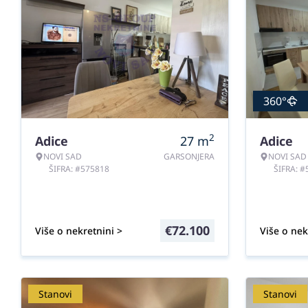
360°
2
Adice
27
m
Adice
NOVI SAD
GARSONJERA
NOVI SAD
ŠIFRA: #575818
ŠIFRA: 
€
72.100
Više o nekretnini >
Više o nek
Stanovi
Stanovi